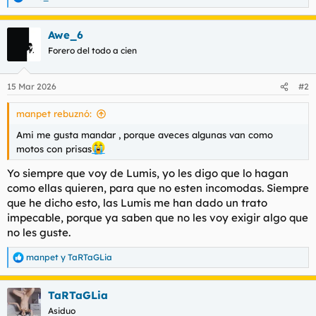
R
t
o
e
e
a
m
Awe_6
c
a
c
Forero del todo a cien
i
o
n
15 Mar 2026
#2
e
s
manpet rebuznó:
:
Ami me gusta mandar , porque aveces algunas van como
motos con prisas
Yo siempre que voy de Lumis, yo les digo que lo hagan
como ellas quieren, para que no esten incomodas. Siempre
que he dicho esto, las Lumis me han dado un trato
impecable, porque ya saben que no les voy exigir algo que
no les guste.
manpet
y
TaRTaGLia
R
e
a
TaRTaGLia
c
c
Asiduo