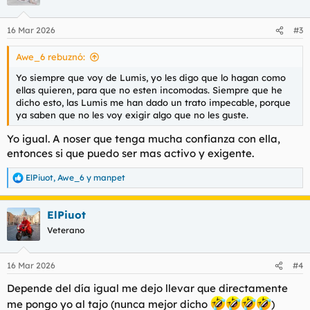
i
o
n
16 Mar 2026
#3
e
s
Awe_6 rebuznó:
:
Yo siempre que voy de Lumis, yo les digo que lo hagan como
ellas quieren, para que no esten incomodas. Siempre que he
dicho esto, las Lumis me han dado un trato impecable, porque
ya saben que no les voy exigir algo que no les guste.
Yo igual. A noser que tenga mucha confianza con ella,
entonces si que puedo ser mas activo y exigente.
ElPiuot
,
Awe_6
y
manpet
R
e
a
ElPiuot
c
c
Veterano
i
o
n
16 Mar 2026
#4
e
s
Depende del día igual me dejo llevar que directamente
:
me pongo yo al tajo (nunca mejor dicho
)