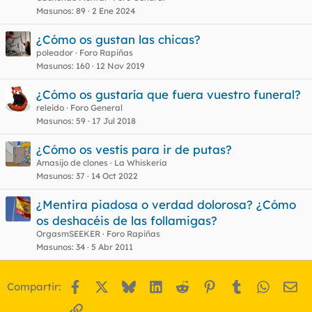
Masunos
89
2 Ene 2024
¿Cómo os gustan las chicas?
poleador
Foro Rapiñas
Masunos
160
12 Nov 2019
¿Cómo os gustaría que fuera vuestro funeral?
releido
Foro General
Masunos
59
17 Jul 2018
¿Cómo os vestís para ir de putas?
Amasijo de clones
La Whiskería
Masunos
37
14 Oct 2022
¿Mentira piadosa o verdad dolorosa? ¿Cómo
os deshacéis de las follamigas?
OrgasmSEEKER
Foro Rapiñas
Masunos
34
5 Abr 2011
Facebook
X
Bluesky
LinkedIn
Reddit
Pinterest
Tumblr
WhatsA
Em
Compartir:
Enlace