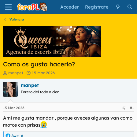
Acceder
Regístrate
Valencia
Como os gusta hacerlo?
I
F
manpet
15 Mar 2026
n
e
i
c
manpet
c
h
Forero del todo a cien
i
a
a
d
d
e
15 Mar 2026
#1
o
i
r
n
Ami me gusta mandar , porque aveces algunas van como
d
i
motos con prisas
e
c
l
i
Awe_6