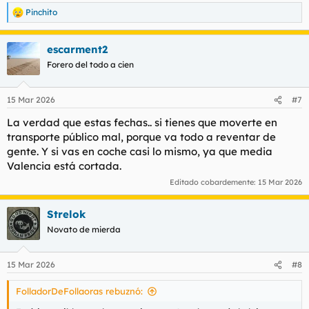
Pinchito
R
e
a
escarment2
c
c
Forero del todo a cien
i
o
n
15 Mar 2026
#7
e
s
La verdad que estas fechas.. si tienes que moverte en
:
transporte público mal, porque va todo a reventar de
gente. Y si vas en coche casi lo mismo, ya que media
Valencia está cortada.
Editado cobardemente:
15 Mar 2026
Strelok
Novato de mierda
15 Mar 2026
#8
FolladorDeFollaoras rebuznó: