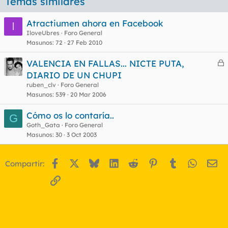
Temas similares
Atractiumen ahora en Facebook
I
IloveUbres
Foro General
Masunos
72
27 Feb 2010
VALENCIA EN FALLAS... NICTE PUTA,
e
DIARIO DE UN CHUPI
r
ruben_clv
Foro General
r
Masunos
539
20 Mar 2006
Cómo os lo contaría..
G
Goth_Gata
Foro General
o
Masunos
30
3 Oct 2003
Facebook
X
Bluesky
LinkedIn
Reddit
Pinterest
Tumblr
WhatsA
Em
Compartir:
Enlace