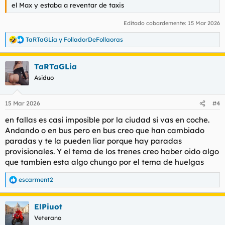
el Max y estaba a reventar de taxis
Editado cobardemente:
15 Mar 2026
TaRTaGLia
y
FolladorDeFollaoras
R
e
a
TaRTaGLia
c
c
Asiduo
i
o
n
15 Mar 2026
#4
e
s
en fallas es casi imposible por la ciudad si vas en coche.
:
Andando o en bus pero en bus creo que han cambiado
paradas y te la pueden liar porque hay paradas
provisionales. Y el tema de los trenes creo haber oido algo
que tambien esta algo chungo por el tema de huelgas
escarment2
R
e
a
ElPiuot
c
c
Veterano
i