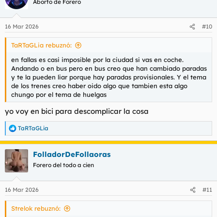
Aborto de Forero
16 Mar 2026
#10
TaRTaGLia rebuznó:
en fallas es casi imposible por la ciudad si vas en coche.
Andando o en bus pero en bus creo que han cambiado paradas
y te la pueden liar porque hay paradas provisionales. Y el tema
de los trenes creo haber oido algo que tambien esta algo
chungo por el tema de huelgas
yo voy en bici para descomplicar la cosa
TaRTaGLia
R
e
a
FolladorDeFollaoras
c
c
Forero del todo a cien
i
o
n
16 Mar 2026
#11
e
s
Strelok rebuznó:
: