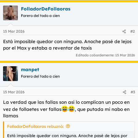
t
o
a
e
FolladorDeFollaoras
c
m
c
Forero del todo a cien
a
i
o
n
15 Mar 2026
#2
e
s
Está imposible quedar con ninguna. Anoche pasé de lejos
:
por el Max y estaba a reventar de taxis
Editado cobardemente:
15 Mar 2026
manpet
Forero del todo a cien
15 Mar 2026
#3
La verdad que las fallas son así lo complican un poco en
vez de follaetes ver fallas
, que putada mi nabo en
llamas
FolladorDeFollaoras rebuznó:
Está imposible quedar con ninguna. Anoche pasé de lejos por