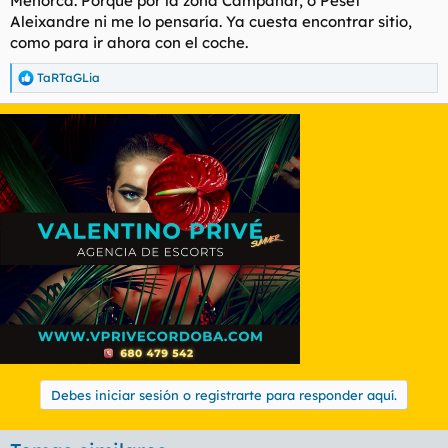
Menorca. Porque por la zona Campanar, o Peset
Aleixandre ni me lo pensaría. Ya cuesta encontrar sitio,
como para ir ahora con el coche.
TaRTaGLia
R
e
a
c
c
i
o
n
e
s
:
Debes iniciar sesión o registrarte para responder aquí.