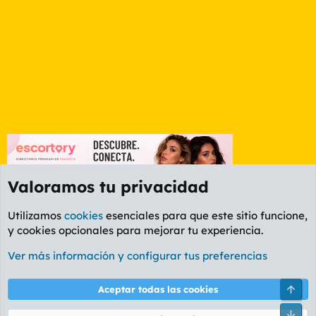
Valoramos tu privacidad
Utilizamos
cookies
esenciales para que este sitio funcione,
y cookies opcionales para mejorar tu experiencia.
Valencia
Ver más información y configurar tus preferencias
Cookies
PL OLDSTYLE AMARILLO
Cambiar fuente
Español (ES)
Arri
Aceptar todas las cookies
Contáctanos
Términos y reglas
Política de privacidad
Ayuda
R
Pie