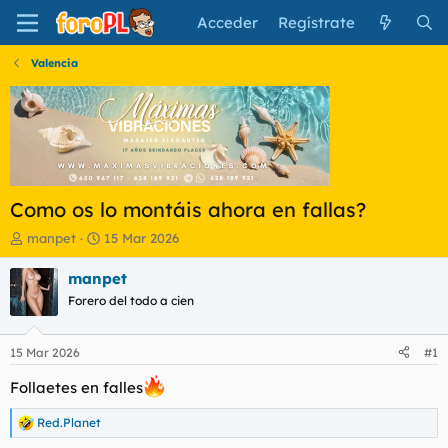
Acceder
Regístrate
Valencia
Como os lo montáis ahora en fallas?
I
F
manpet
15 Mar 2026
n
e
i
c
manpet
c
h
Forero del todo a cien
i
a
a
d
d
e
15 Mar 2026
#1
o
i
r
n
Follaetes en falles
d
i
e
c
Red.Planet
R
l
i
e