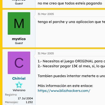
no me creo que todos esteis pagando
Guest
31 Mar 2005
M
tengo el parche y una aplicacion que te
mystico
Guest
31 Mar 2005
C
1.- Necesitas el juego ORIGINAL para 
2.- Necesitar pagar 13€ al mes, si, lo q
Tambien puedes intentar meterte a uno d
Chitriel
Más información en este enlace:
Veterano
https://www.blizzhackers.com/
Registro
17 Jul 2004
Mensajes
1.252