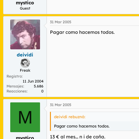
mystico
r
n
d
i
Guest
e
c
l
i
31 Mar 2005
t
o
e
Pagar como hacemos todos.
m
a
deividi
Freak
Registro
11 Jun 2004
Mensajes
5.686
Reacciones
0
31 Mar 2005
M
deividi rebuznó:
Pagar como hacemos todos.
13 € al mes... n i de coña.
mystico