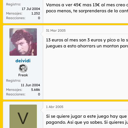
Registro
Vamos a ver 45€ mas 13€ al mes creo q
17 Jul 2004
poco menos, te sorprenderas de la can
Mensajes
1.252
Reacciones
0
31 Mar 2005
13 euros al mes son 3 euros y pico a 
juegues a esto ahorrars un monton porq
deividi
Freak
Registro
11 Jun 2004
Mensajes
5.686
Reacciones
0
1 Abr 2005
V
Si se quiere jugar a este juego hay qu
pagando. Asi que ya sabes. Si quieres j