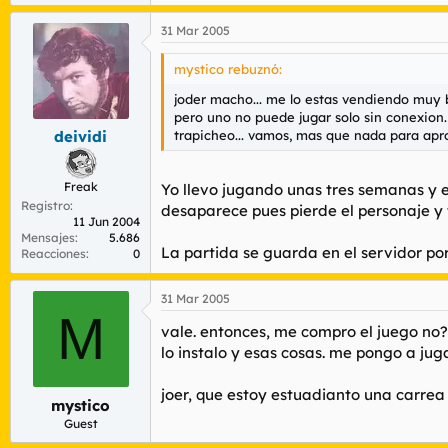
31 Mar 2005
mystico rebuznó:
joder macho... me lo estas vendiendo muy 
pero uno no puede jugar solo sin conexion. e
trapicheo... vamos, mas que nada para apro
deividi
Freak
Yo llevo jugando unas tres semanas y es
Registro
desaparece pues pierde el personaje y
11 Jun 2004
Mensajes
5.686
La partida se guarda en el servidor po
Reacciones
0
31 Mar 2005
M
vale. entonces, me compro el juego no?
lo instalo y esas cosas. me pongo a j
joer, que estoy estuadianto una carrea 
mystico
Guest