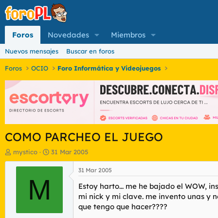
Foros
Novedades
Miembros
Nuevos mensajes
Buscar en foros
Foros
OCIO
Foro Informática y Videojuegos
COMO PARCHEO EL JUEGO
I
F
mystico
31 Mar 2005
n
e
i
c
31 Mar 2005
c
M
h
Estoy harto... me he bajado el WOW, ins
i
a
a
d
mi nick y mi clave. me invento unas y no
d
e
que tengo que hacer????
o
i