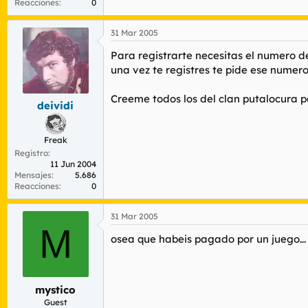
Reacciones
0
31 Mar 2005
Para registrarte necesitas el numero de
una vez te registres te pide ese nume
Creeme todos los del clan putalocura 
deividi
Freak
Registro
11 Jun 2004
Mensajes
5.686
Reacciones
0
31 Mar 2005
M
osea que habeis pagado por un juego...
mystico
Guest