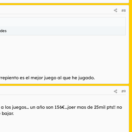
#8
ades
piento es el mejor juego al que he jugado.
#9
a los juegos... un año son 156€...joer mas de 25mil pts!! no
 bajar.