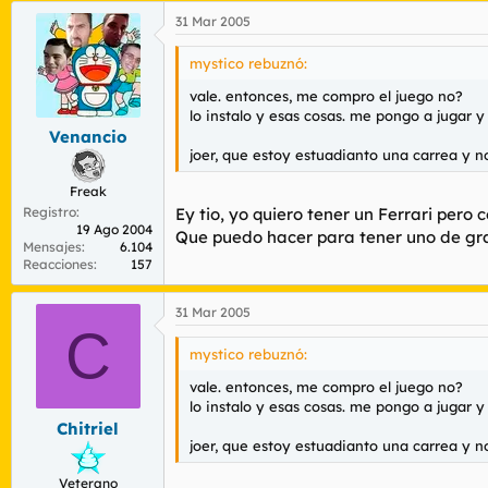
31 Mar 2005
mystico rebuznó:
vale. entonces, me compro el juego no?
lo instalo y esas cosas. me pongo a jugar
Venancio
joer, que estoy estuadianto una carrea y no
Freak
Registro
Ey tio, yo quiero tener un Ferrari pero 
19 Ago 2004
Que puedo hacer para tener uno de gra
Mensajes
6.104
Reacciones
157
31 Mar 2005
C
mystico rebuznó:
vale. entonces, me compro el juego no?
lo instalo y esas cosas. me pongo a jugar
Chitriel
joer, que estoy estuadianto una carrea y no
Veterano