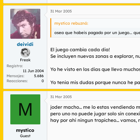
31 Mar 2005
mystico rebuznó:
osea que habeis pagado por un juego... qu
deividi
El juego cambia cada dia!
Se incluyen nuevas zonas a explorar, n
Freak
Registro
Yo he visto en los dias que llevo mucho
11 Jun 2004
Mensajes
5.686
Reacciones
0
Yo tenia mis dudas porque nunca he pa
31 Mar 2005
M
joder macho... me lo estas vendiendo m
pero uno no puede jugar solo sin conexio
hay por ahi ningun trapicheo... vamos,
mystico
Guest