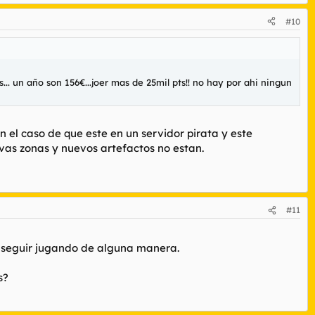
#10
... un año son 156€...joer mas de 25mil pts!! no hay por ahi ningun
 el caso de que este en un servidor pirata y este
vas zonas y nuevos artefactos no estan.
#11
o seguir jugando de alguna manera.
s?