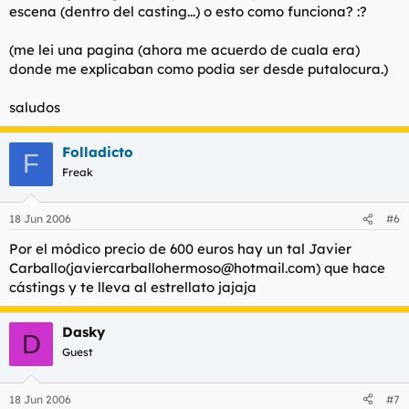
escena (dentro del casting...) o esto como funciona? :?
(me lei una pagina (ahora me acuerdo de cuala era)
donde me explicaban como podia ser desde putalocura.)
saludos
Folladicto
F
Freak
18 Jun 2006
#6
Por el módico precio de 600 euros hay un tal Javier
Carballo(
javiercarballohermoso@hotmail.com
) que hace
cástings y te lleva al estrellato jajaja
Dasky
D
Guest
18 Jun 2006
#7