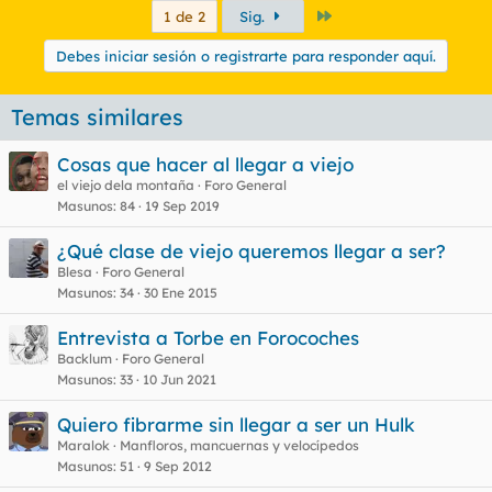
Último
1 de 2
Sig.
Debes iniciar sesión o registrarte para responder aquí.
Temas similares
Cosas que hacer al llegar a viejo
el viejo dela montaña
Foro General
Masunos
84
19 Sep 2019
¿Qué clase de viejo queremos llegar a ser?
Blesa
Foro General
Masunos
34
30 Ene 2015
Entrevista a Torbe en Forocoches
Backlum
Foro General
Masunos
33
10 Jun 2021
Quiero fibrarme sin llegar a ser un Hulk
Maralok
Manfloros, mancuernas y velocípedos
Masunos
51
9 Sep 2012