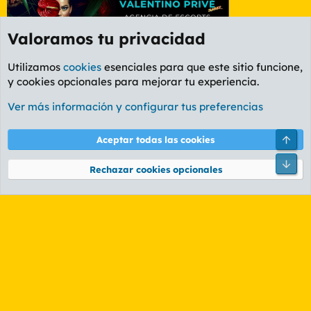
Valoramos tu privacidad
Utilizamos
cookies
esenciales para que este sitio funcione,
y cookies opcionales para mejorar tu experiencia.
Foro General
Ver más información y configurar tus preferencias
Cookies
PL OLDSTYLE AMARILLO
Cambiar fuente
Español (ES)
Arri
Aceptar todas las cookies
Contáctanos
Términos y reglas
Política de privacidad
Ayuda
R
Pie
S
Rechazar cookies opcionales
S
®
Community platform by XenForo
© 2010-2026 XenForo Ltd.