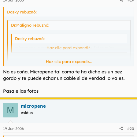
19 Jun 2006
#19
Dasky rebuznó:
Dr.Maligno rebuznó:
Dasky rebuznó:
micropene, pasame tu e-mail y te envio fotos mias
Haz clic para expandir...
Haz clic para expandir...
inocente
Haz clic para expandir...
No es coña. Micropene tal como te ha dicho es un pez
gordo y te puede echar un cable si de verdad lo vales.
xDDDD esto que me dijo micropene es coña? :?
Pasale las fotos
micropene
M
Asiduo
19 Jun 2006
#20