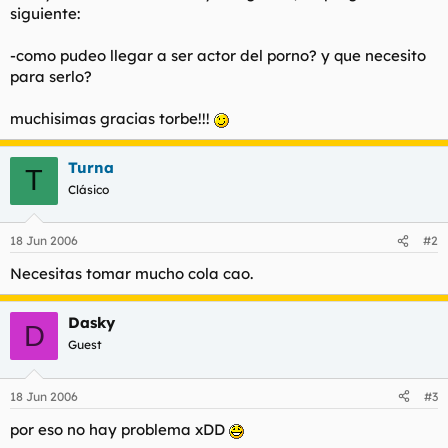
siguiente:
l
i
t
o
e
-como pudeo llegar a ser actor del porno? y que necesito
m
para serlo?
a
muchisimas gracias torbe!!!
Turna
T
Clásico
18 Jun 2006
#2
Necesitas tomar mucho cola cao.
Dasky
D
Guest
18 Jun 2006
#3
por eso no hay problema xDD