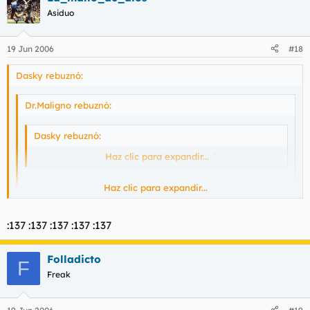
Asiduo
19 Jun 2006
#18
Dasky rebuznó:
Dr.Maligno rebuznó:
Dasky rebuznó:
micropene, pasame tu e-mail y te envio fotos mias
Haz clic para expandir...
Haz clic para expandir...
inocente
Haz clic para expandir...
:137 :137 :137 :137 :137
xDDDD esto que me dijo micropene es coña? :?
Folladicto
F
Freak