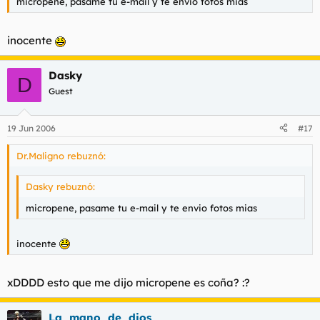
micropene, pasame tu e-mail y te envio fotos mias
inocente
Dasky
D
Guest
19 Jun 2006
#17
Dr.Maligno rebuznó:
Dasky rebuznó:
micropene, pasame tu e-mail y te envio fotos mias
inocente
xDDDD esto que me dijo micropene es coña? :?
La_mano_de_dios