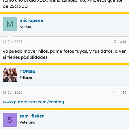
tomo uno al dia xDD). weno zumosol no, PMI esos que son
de 25cl xDD
micropene
M
Asiduo
19 Jun 2006
#12
yo puedo mover hilos, pame fotos tuyas, y tus datos, a ver
si tienes pòsiblidades
TORBE
Frikazo
19 Jun 2006
#13
www.putalocura.com/casting
sam_fisher_
S
Veterano