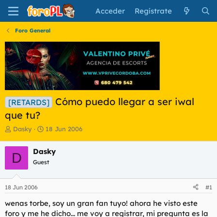
Acceder
Regístrate
Foro General
Cómo puedo llegar a ser iwal
[RETARDS]
que tu?
I
F
Dasky
18 Jun 2006
n
e
i
c
Dasky
D
c
h
Guest
i
a
a
d
d
e
18 Jun 2006
#1
o
i
r
n
wenas torbe, soy un gran fan tuyo! ahora he visto este
d
i
foro y me he dicho... me voy a registrar, mi pregunta es la
e
c