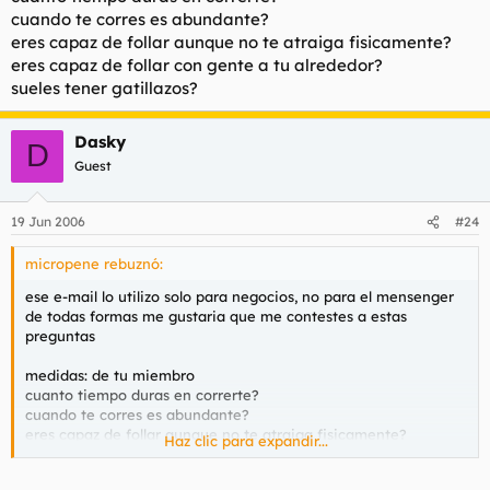
cuando te corres es abundante?
eres capaz de follar aunque no te atraiga fisicamente?
eres capaz de follar con gente a tu alrededor?
sueles tener gatillazos?
Dasky
D
Guest
19 Jun 2006
#24
micropene rebuznó:
ese e-mail lo utilizo solo para negocios, no para el mensenger
de todas formas me gustaria que me contestes a estas
preguntas
medidas: de tu miembro
cuanto tiempo duras en correrte?
cuando te corres es abundante?
eres capaz de follar aunque no te atraiga fisicamente?
Haz clic para expandir...
eres capaz de follar con gente a tu alrededor?
sueles tener gatillazos?