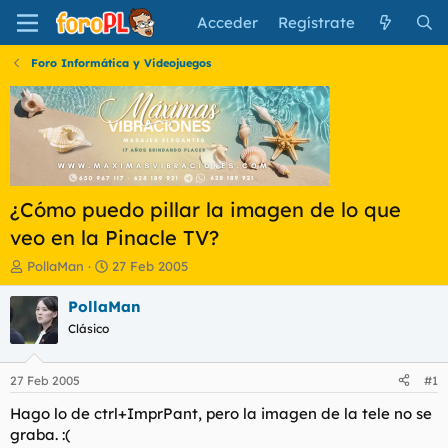
Acceder
Regístrate
Foro Informática y Videojuegos
¿Cómo puedo pillar la imagen de lo que
veo en la Pinacle TV?
I
F
PollaMan
27 Feb 2005
n
e
i
c
PollaMan
c
h
Clásico
i
a
a
d
d
e
27 Feb 2005
#1
o
i
r
n
Hago lo de ctrl+ImprPant, pero la imagen de la tele no se
d
i
graba. :(
e
c