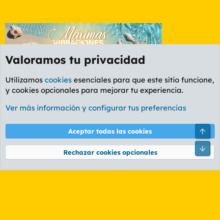
Valoramos tu privacidad
Utilizamos
cookies
esenciales para que este sitio funcione,
y cookies opcionales para mejorar tu experiencia.
Foro Informática y Videojuegos
Ver más información y configurar tus preferencias
Cookies
PL OLDSTYLE AMARILLO
Cambiar fuente
Español (ES)
Arri
Aceptar todas las cookies
Contáctanos
Términos y reglas
Política de privacidad
Ayuda
R
Pie
S
Rechazar cookies opcionales
S
®
Community platform by XenForo
© 2010-2026 XenForo Ltd.