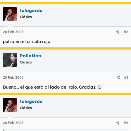
l
i
t
o
tologordo
e
Clásico
m
a
28 Feb 2005
#2
pulsa en el círculo rojo
PollaMan
Clásico
28 Feb 2005
#3
Bueno... el que está al lado del rojo. Gracias. :D
tologordo
Clásico
28 Feb 2005
#4