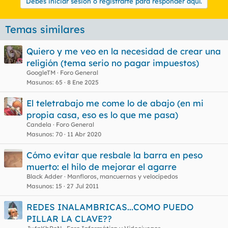
Debes iniciar sesión o registrarte para responder aquí.
Temas similares
Quiero y me veo en la necesidad de crear una
religión (tema serio no pagar impuestos)
GoogleTM
Foro General
Masunos
65
8 Ene 2025
El teletrabajo me come lo de abajo (en mi
propia casa, eso es lo que me pasa)
Candela
Foro General
Masunos
70
11 Abr 2020
Cómo evitar que resbale la barra en peso
muerto: el hilo de mejorar el agarre
Black Adder
Manfloros, mancuernas y velocípedos
Masunos
15
27 Jul 2011
REDES INALAMBRICAS...COMO PUEDO
PILLAR LA CLAVE??