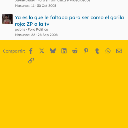
Ju4nKbRoN
Foro Informática y Videojuegos
Masunos
11
30 Oct 2005
Ya es lo que le faltaba para ser como el gorila
rojo: ZP a la tv
pablis
Foro Política
Masunos
22
28 Sep 2008
Facebook
X
Bluesky
LinkedIn
Reddit
Pinterest
Tumblr
WhatsA
Em
Compartir:
Enlace