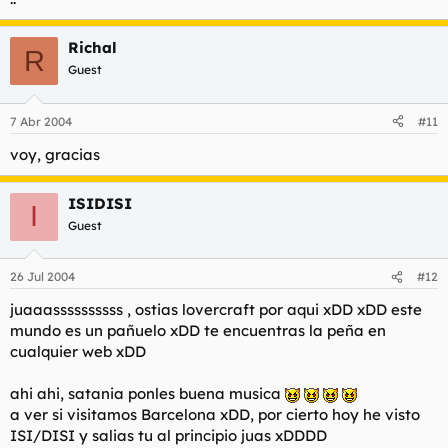
Richal
R
Guest
7 Abr 2004
#11
voy, gracias
ISIDISI
I
Guest
26 Jul 2004
#12
juaaassssssssss , ostias lovercraft por aqui xDD xDD este
mundo es un pañuelo xDD te encuentras la peña en
cualquier web xDD
ahi ahi, satania ponles buena musica
a ver si visitamos Barcelona xDD, por cierto hoy he visto
ISI/DISI y salias tu al principio juas xDDDD