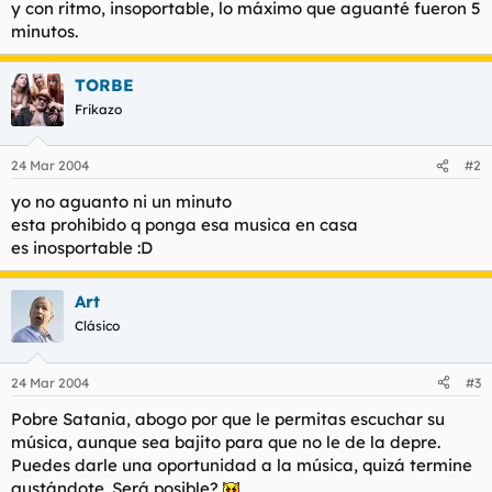
y con ritmo, insoportable, lo máximo que aguanté fueron 5
l
i
minutos.
t
o
e
m
TORBE
a
Frikazo
24 Mar 2004
#2
yo no aguanto ni un minuto
esta prohibido q ponga esa musica en casa
es inosportable :D
Art
Clásico
24 Mar 2004
#3
Pobre Satania, abogo por que le permitas escuchar su
música, aunque sea bajito para que no le de la depre.
Puedes darle una oportunidad a la música, quizá termine
gustándote. Será posible?