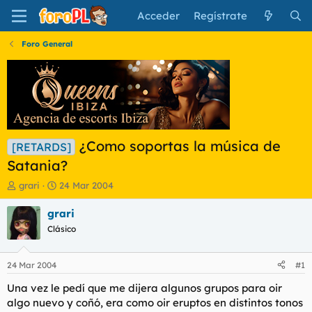
Acceder
Regístrate
Foro General
¿Como soportas la música de
[RETARDS]
Satania?
I
F
grari
24 Mar 2004
n
e
i
c
grari
c
h
Clásico
i
a
a
d
d
e
24 Mar 2004
#1
o
i
r
n
Una vez le pedí que me dijera algunos grupos para oir
d
i
algo nuevo y coñó, era como oir eruptos en distintos tonos
e
c