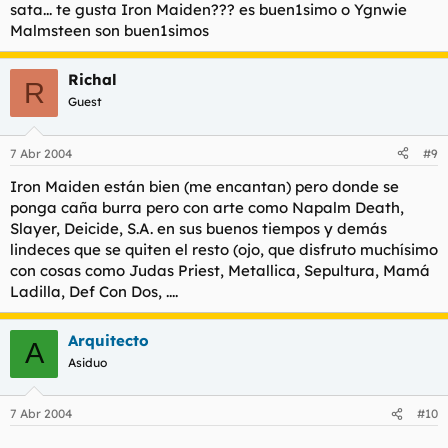
sata... te gusta Iron Maiden??? es buen1simo o Ygnwie
Malmsteen son buen1simos
Richal
R
Guest
7 Abr 2004
#9
Iron Maiden están bien (me encantan) pero donde se
ponga caña burra pero con arte como Napalm Death,
Slayer, Deicide, S.A. en sus buenos tiempos y demás
lindeces que se quiten el resto (ojo, que disfruto muchísimo
con cosas como Judas Priest, Metallica, Sepultura, Mamá
Ladilla, Def Con Dos, ....
Arquitecto
A
Asiduo
7 Abr 2004
#10
..