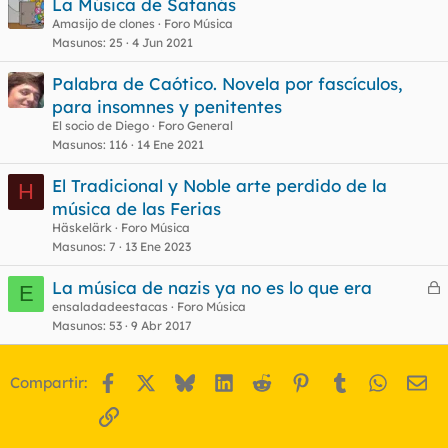
La Música de Satanás
Amasijo de clones
Foro Música
Masunos
25
4 Jun 2021
Palabra de Caótico. Novela por fascículos,
para insomnes y penitentes
El socio de Diego
Foro General
Masunos
116
14 Ene 2021
El Tradicional y Noble arte perdido de la
H
música de las Ferias
Häskelärk
Foro Música
Masunos
7
13 Ene 2023
La música de nazis ya no es lo que era
E
e
ensaladadeestacas
Foro Música
Masunos
53
9 Abr 2017
r
r
Facebook
X
Bluesky
LinkedIn
Reddit
Pinterest
Tumblr
WhatsA
Em
Compartir:
o
Enlace