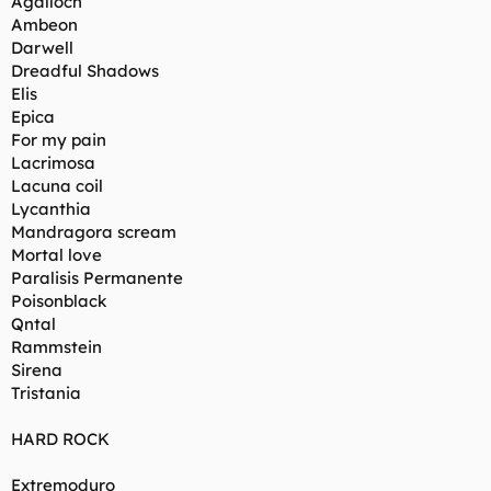
Agalloch
Ambeon
Darwell
Dreadful Shadows
Elis
Epica
For my pain
Lacrimosa
Lacuna coil
Lycanthia
Mandragora scream
Mortal love
Paralisis Permanente
Poisonblack
Qntal
Rammstein
Sirena
Tristania
HARD ROCK
Extremoduro