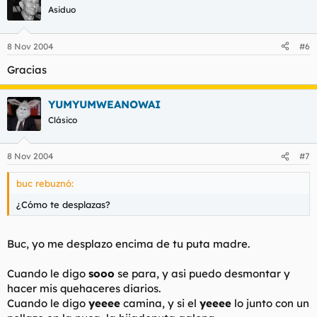
Asiduo
8 Nov 2004
#6
Gracias
YUMYUMWEANOWAI
Clásico
8 Nov 2004
#7
buc rebuznó:
¿Cómo te desplazas?
Buc, yo me desplazo encima de tu puta madre.
Cuando le digo
sooo
se para, y asi puedo desmontar y
hacer mis quehaceres diarios.
Cuando le digo
yeeee
camina, y si el
yeeee
lo junto con un