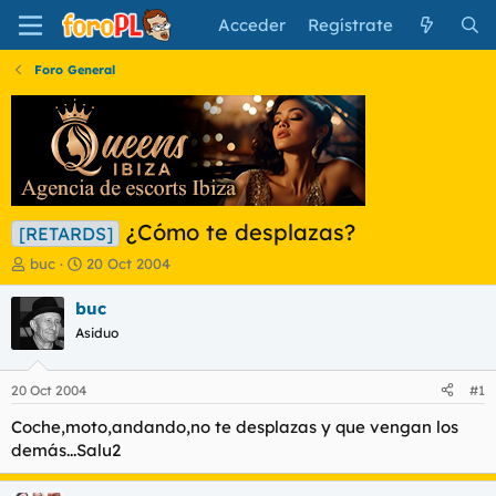
Acceder
Regístrate
Foro General
¿Cómo te desplazas?
[RETARDS]
I
F
buc
20 Oct 2004
n
e
i
c
buc
c
h
Asiduo
i
a
a
d
d
e
20 Oct 2004
#1
o
i
r
n
Coche,moto,andando,no te desplazas y que vengan los
d
i
demás...Salu2
e
c
l
i