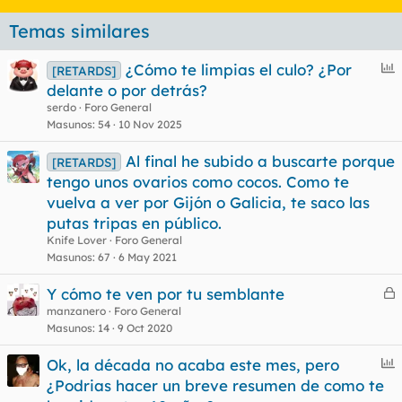
Temas similares
E
¿Cómo te limpias el culo? ¿Por
[RETARDS]
n
delante o por detrás?
c
serdo
Foro General
u
Masunos
54
10 Nov 2025
e
Al final he subido a buscarte porque
s
[RETARDS]
tengo unos ovarios como cocos. Como te
t
vuelva a ver por Gijón o Galicia, te saco las
putas tripas en público.
Knife Lover
Foro General
Masunos
67
6 May 2021
Y cómo te ven por tu semblante
e
manzanero
Foro General
Masunos
14
9 Oct 2020
r
r
E
Ok, la década no acaba este mes, pero
n
¿Podrias hacer un breve resumen de como te
c