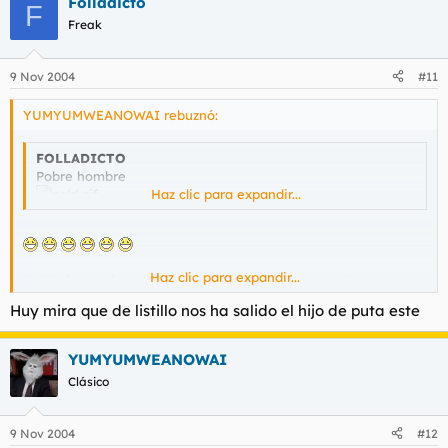
Folladicto
F
Freak
9 Nov 2004
#11
YUMYUMWEANOWAI rebuznó:
FOLLADICTO
Pobre hombre
Haz clic para expandir...
Haz clic para expandir...
Facil, si no te interesara no lo hubieras leido y mucho menos
hubieras posteado en consecuencia, anormal.
Huy mira que de listillo nos ha salido el hijo de puta este
YUMYUMWEANOWAI
Clásico
9 Nov 2004
#12