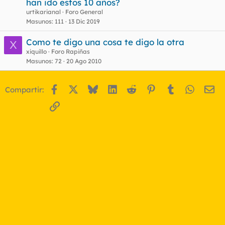
han ido estos 10 años?
o
u
urtikarianal
Foro General
e
Masunos
111
13 Dic 2019
s
Como te digo una cosa te digo la otra
t
X
xiquillo
Foro Rapiñas
Masunos
72
20 Ago 2010
Facebook
X
Bluesky
LinkedIn
Reddit
Pinterest
Tumblr
WhatsA
Em
Compartir:
Enlace