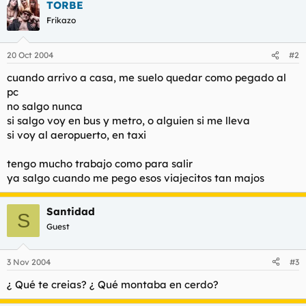
t
o
TORBE
e
Frikazo
m
a
20 Oct 2004
#2
cuando arrivo a casa, me suelo quedar como pegado al
pc
no salgo nunca
si salgo voy en bus y metro, o alguien si me lleva
si voy al aeropuerto, en taxi
tengo mucho trabajo como para salir
ya salgo cuando me pego esos viajecitos tan majos
Santidad
S
Guest
3 Nov 2004
#3
¿ Qué te creias? ¿ Qué montaba en cerdo?