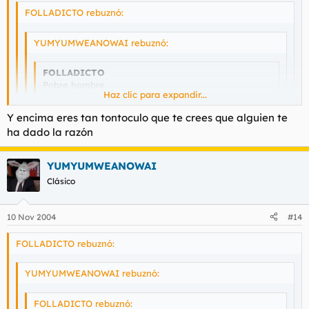
FOLLADICTO rebuznó:
YUMYUMWEANOWAI rebuznó:
FOLLADICTO
Pobre hombre
Haz clic para expandir...
Haz clic para expandir...
Y encima eres tan tontoculo que te crees que alguien te
Haz clic para expandir...
ha dado la razón
Haz clic para expandir...
Facil, si no te interesara no lo hubieras leido y mucho
Vamos que tengo razon, para eso no vale la pena que tengas
YUMYUMWEANOWAI
menos hubieras posteado en consecuencia, anormal.
un post mas lameanos.
Huy mira que de listillo nos ha salido el hijo de puta este
Clásico
10 Nov 2004
#14
FOLLADICTO rebuznó:
YUMYUMWEANOWAI rebuznó:
FOLLADICTO rebuznó: