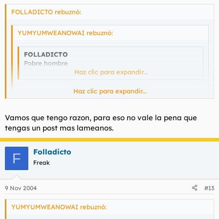
FOLLADICTO rebuznó:
YUMYUMWEANOWAI rebuznó:
FOLLADICTO
Pobre hombre
Haz clic para expandir...
Haz clic para expandir...
Haz clic para expandir...
Facil, si no te interesara no lo hubieras leido y mucho
Vamos que tengo razon, para eso no vale la pena que
menos hubieras posteado en consecuencia, anormal.
tengas un post mas lameanos.
Huy mira que de listillo nos ha salido el hijo de puta este
Folladicto
F
Freak
9 Nov 2004
#13
YUMYUMWEANOWAI rebuznó: