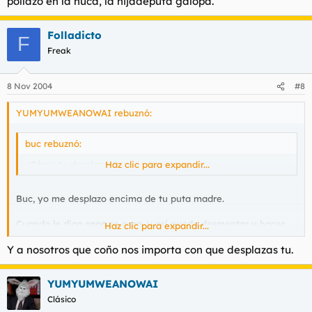
pollazo en la nuca, la hijadeputa galopa.
Folladicto
F
Freak
8 Nov 2004
#8
YUMYUMWEANOWAI rebuznó:
buc rebuznó:
¿Cómo te desplazas?
Haz clic para expandir...
Buc, yo me desplazo encima de tu puta madre.
Cuando le digo
sooo
se para, y asi puedo desmontar y hacer
Haz clic para expandir...
mis quehaceres diarios.
Y a nosotros que coño nos importa con que desplazas tu.
Cuando le digo
yeeee
camina, y si el
yeeee
lo junto con un
pollazo en la nuca, la hijadeputa galopa.
YUMYUMWEANOWAI
Clásico