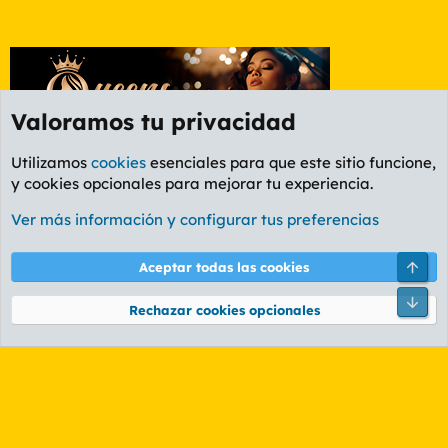
Valoramos tu privacidad
Utilizamos
cookies
esenciales para que este sitio funcione,
y cookies opcionales para mejorar tu experiencia.
Foro General
Ver más información y configurar tus preferencias
Cookies
PL OLDSTYLE AMARILLO
Cambiar fuente
Español (ES)
Arri
Aceptar todas las cookies
Contáctanos
Términos y reglas
Política de privacidad
Ayuda
R
Pie
S
Rechazar cookies opcionales
S
®
Community platform by XenForo
© 2010-2026 XenForo Ltd.