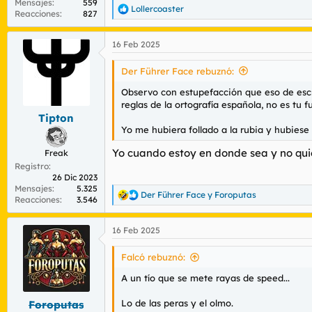
Mensajes
559
Lollercoaster
R
Reacciones
827
e
a
16 Feb 2025
c
c
i
Der Führer Face rebuznó:
o
n
Observo con estupefacción que eso de escr
e
reglas de la ortografía española, no es tu 
s
Tipton
:
Yo me hubiera follado a la rubia y hubiese
Yo cuando estoy en donde sea y no quie
Freak
Registro
26 Dic 2023
Mensajes
5.325
Der Führer Face
y
Foroputas
R
Reacciones
3.546
e
a
16 Feb 2025
c
c
i
Falcó rebuznó:
o
n
A un tío que se mete rayas de speed...
e
s
Lo de las peras y el olmo.
Foroputas
: