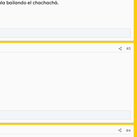
ula bailando el chachachá.
#3
#4