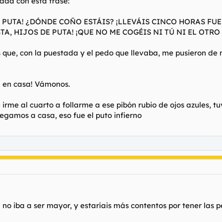
mada con esta frase:
 PUTA! ¿DÓNDE COÑO ESTÁIS? ¡LLEVÁIS CINCO HORAS FUE
TA, HIJOS DE PUTA! ¡QUE NO ME COGÉIS NI TÚ NI EL OTRO
 que, con la puestada y el pedo que llevaba, me pusieron de m
a en casa! Vámonos.
rme al cuarto a follarme a ese pibón rubio de ojos azules, tuv
egamos a casa, eso fue el puto infierno
no iba a ser mayor, y estaríais más contentos por tener las p