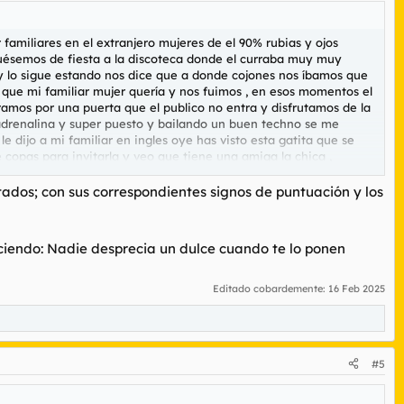
 familiares en el extranjero mujeres de el 90% rubias y ojos
 fuésemos de fiesta a la discoteca donde el curraba muy muy
 y lo sigue estando nos dice que a donde cojones nos íbamos que
o que mi familiar mujer quería y nos fuimos , en esos momentos el
ramos por una puerta que el publico no entra y disfrutamos de la
adrenalina y super puesto y bailando un buen techno se me
 dijo a mi familiar en ingles oye has visto esta gatita que se
copas para invitarla y veo que tiene una amiga la chica ,
nado para follar y de repente recibo una llamada por telefono .
OS DE LA GRAN PUTA DONDE COÑO ESTAIS QUE LLEVAIS 5H FUERA Y
ados; con sus correspondientes signos de puntuación y los
 ME COJEIS NI TU NI EL OTRO EL TELEFONO QUE VENGAIS YA
 de mala ostia y agresivo , le digo a mi familiar lo que ha
de irme al cuarto a follarme a ese pibon rubia y ojos azules me
diciendo: Nadie desprecia un dulce cuando te lo ponen
 puto infierno
Editado cobardemente:
16 Feb 2025
#5