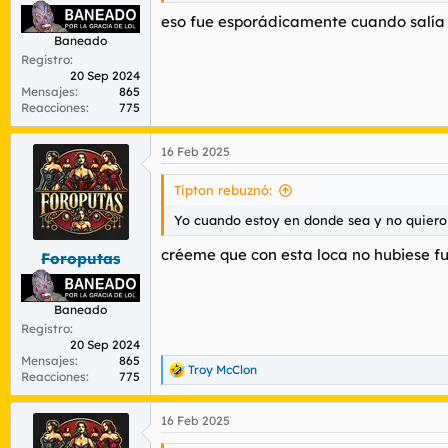
eso fue esporádicamente cuando salía 
Baneado
Registro
20 Sep 2024
Mensajes
865
Reacciones
775
16 Feb 2025
Tipton rebuznó:
Yo cuando estoy en donde sea y no quiero 
créeme que con esta loca no hubiese fu
Foroputas
Baneado
Registro
20 Sep 2024
Mensajes
865
Troy McClon
R
Reacciones
775
e
a
16 Feb 2025
c
c