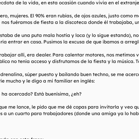
cdota de la vida, en esta ocasión cuando vivía en el extranje
jero, mujeres. El 90% eran rubias, de ojos azules, justo como 
que nos fuéramos de fiesta a la discoteca donde él trabajaba,
estaba de una puta mala hostia y loca (y lo sigue estando), 
jaría entrar en casa. Pusimos la excusa de que íbamos a arregl
abajar allí, era dealer. Para calentar motores, nos metimos v
blico no tenía acceso y disfrutamos de la fiesta y la música.
drenalina, súper puesto y bailando buen techno, se me acerca 
e mucho y le digo a mi familiar en inglés:
e ha acercado? Está buenísima, ¿eh?
 que me lance, le pido que me dé copas para invitarla y veo 
s a un cuarto para trabajadores (donde una amiga ya lo habí