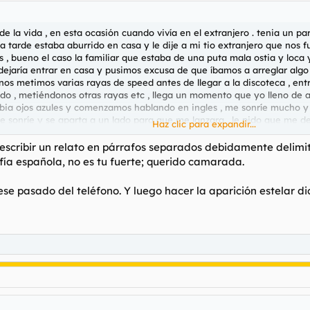
 la vida , en esta ocasión cuando vivía en el extranjero . tenia un par
a tarde estaba aburrido en casa y le dije a mi tio extranjero que nos
 , bueno el caso la familiar que estaba de una puta mala ostia y loca
s dejaría entrar en casa y pusimos excusa de que íbamos a arreglar alg
os metimos varias rayas de speed antes de llegar a la discoteca , ent
do , metiéndonos otras rayas etc , llega un momento que yo lleno de 
bia ojos azules y comenzamos hablando en ingles , me sonríe mucho y le
sonríe y se aparta a un lado para que me lanzara , le pido que me de 
Haz clic para expandir...
irnos a un cuarto para trabajadores donde una amiga ya lo sabia estre
ujer , comienza la llamada con esta frase : HIJOS DE PUTA , HIJ
scribir un relato en párrafos separados debidamente delimit
 Y MENTIDO VOSOTROS ESTAIS DE FIESTA HIJOS DE PUTA , QUE NO
fía española, no es tu fuerte; querido camarada.
 y gritos que con la puestada y pedo que llevaba me puse muy muy muy
 mia la que nos espera en casa vamonos. y pues cuando estaba apunto 
ese pasado del teléfono. Y luego hacer la aparición estelar 
pedirla el telefono o instagram y buf cuando llegamos a casa eso fue el