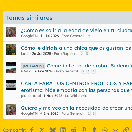
Temas similares
¿Cómo es salir a la edad de viejo en tu ciu
GoogleTM
11 Jul 2026
Foro General
2
Cómo le diriais a una chica que os gustan lo
karls
26 Jul 2025
Foro Rapiñas
2
3
Cometí el error de probar Sildenaf
[RETARDS]
HAdR
16 Ene 2026
Foro General
2
3
4
CARTA PARA LOS CENTROS ERÓTICOS Y PAR
erotismo: Más empatía con las personas que 
placer total
1 Nov 2025
La Whiskería
Quiero y me veo en la necesidad de crear una
GoogleTM
4 Ene 2025
Foro General
2
3
Facebook
X
Bluesky
LinkedIn
Reddit
Pinterest
Tumblr
WhatsApp
Email
E
Compartir: