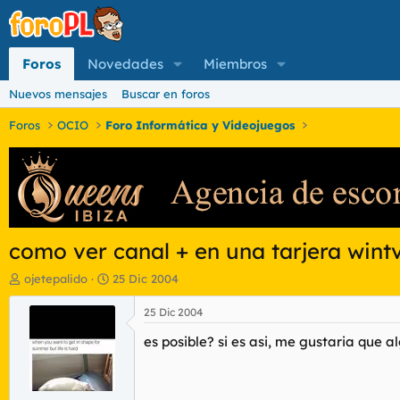
Foros
Novedades
Miembros
Nuevos mensajes
Buscar en foros
Foros
OCIO
Foro Informática y Videojuegos
como ver canal + en una tarjera win
I
F
ojetepalido
25 Dic 2004
n
e
i
c
25 Dic 2004
c
h
es posible? si es asi, me gustaria que 
i
a
a
d
d
e
o
i