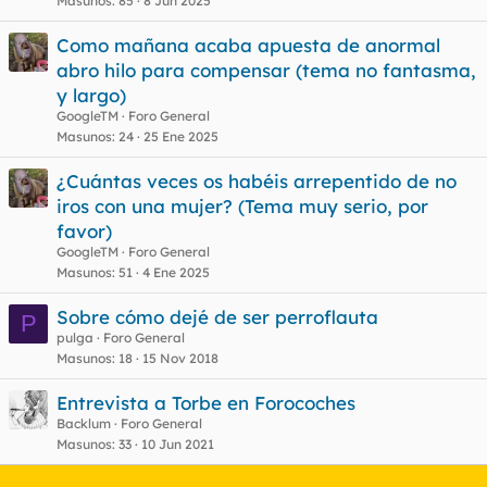
Masunos
85
8 Jun 2025
Como mañana acaba apuesta de anormal
abro hilo para compensar (tema no fantasma,
y largo)
GoogleTM
Foro General
Masunos
24
25 Ene 2025
¿Cuántas veces os habéis arrepentido de no
iros con una mujer? (Tema muy serio, por
favor)
GoogleTM
Foro General
Masunos
51
4 Ene 2025
Sobre cómo dejé de ser perroflauta
P
pulga
Foro General
Masunos
18
15 Nov 2018
Entrevista a Torbe en Forocoches
Backlum
Foro General
Masunos
33
10 Jun 2021