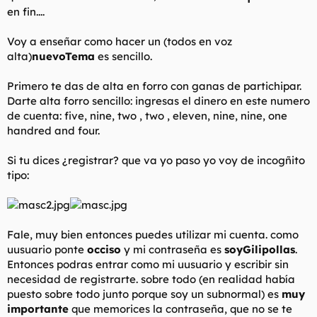
en fin....
l
i
t
o
e
Voy a enseñar como hacer un (todos en voz
m
alta)
nuevoTema
es sencillo.
a
Primero te das de alta en forro con ganas de partichipar.
Darte alta forro sencillo: ingresas el dinero en este numero
de cuenta: five, nine, two , two , eleven, nine, nine, one
handred and four.
Si tu dices ¿registrar? que va yo paso yo voy de incogñito
tipo:
Fale, muy bien entonces puedes utilizar mi cuenta. como
uusuario ponte
occiso
y mi contraseña es
soyGilipollas
.
Entonces podras entrar como mi uusuario y escribir sin
necesidad de registrarte. sobre todo (en realidad había
puesto sobre todo junto porque soy un subnormal) es
muy
importante
que memorices la contraseña, que no se te