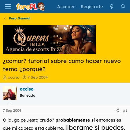
Acceder
Regístrate
Foro General
¿comor? tutorial sobre como hacer nuevo
tema ¿porqué?
I
F
occiso
7 Sep 2004
n
e
i
c
occiso
c
h
Baneado
i
a
a
d
d
e
7 Sep 2004
#1
o
i
r
n
Olla, golpe ¿esta crudo?
probablemente si
entonces es
d
i
liberame si puedes
que mi cabeza esta cubierta,
.
e
c