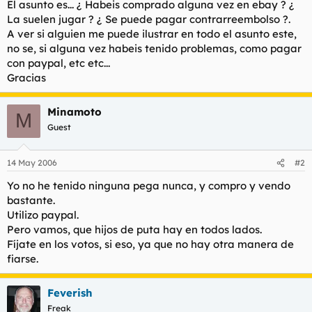
El asunto es... ¿ Habeis comprado alguna vez en ebay ? ¿
t
o
e
La suelen jugar ? ¿ Se puede pagar contrarreembolso ?.
m
A ver si alguien me puede ilustrar en todo el asunto este,
a
no se, si alguna vez habeis tenido problemas, como pagar
con paypal, etc etc...
Gracias
Minamoto
M
Guest
14 May 2006
#2
Yo no he tenido ninguna pega nunca, y compro y vendo
bastante.
Utilizo paypal.
Pero vamos, que hijos de puta hay en todos lados.
Fíjate en los votos, si eso, ya que no hay otra manera de
fiarse.
Feverish
Freak