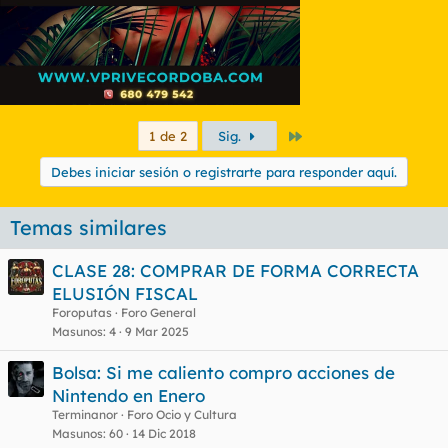
Último
1 de 2
Sig.
Debes iniciar sesión o registrarte para responder aquí.
Temas similares
CLASE 28: COMPRAR DE FORMA CORRECTA
ELUSIÓN FISCAL
Foroputas
Foro General
Masunos
4
9 Mar 2025
Bolsa: Si me caliento compro acciones de
Nintendo en Enero
Terminanor
Foro Ocio y Cultura
Masunos
60
14 Dic 2018