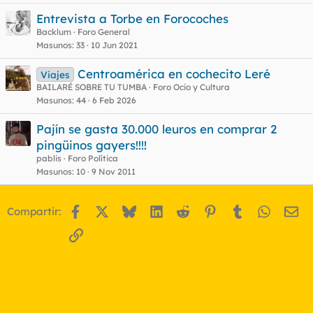
Entrevista a Torbe en Forocoches
Backlum
Foro General
Masunos
33
10 Jun 2021
Centroamérica en cochecito Leré
Viajes
BAILARÉ SOBRE TU TUMBA
Foro Ocio y Cultura
Masunos
44
6 Feb 2026
Pajín se gasta 30.000 leuros en comprar 2
pingüinos gayers!!!!
pablis
Foro Política
Masunos
10
9 Nov 2011
Facebook
X
Bluesky
LinkedIn
Reddit
Pinterest
Tumblr
WhatsA
Em
Compartir:
Enlace