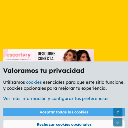
Valoramos tu privacidad
Utilizamos
cookies
esenciales para que este sitio funcione,
y cookies opcionales para mejorar tu experiencia.
Foro Informática y Videojuegos
Ver más información y configurar tus preferencias
Cookies
PL OLDSTYLE AMARILLO
Cambiar fuente
Español (ES)
Arri
Aceptar todas las cookies
Contáctanos
Términos y reglas
Política de privacidad
Ayuda
R
Pie
S
Rechazar cookies opcionales
S