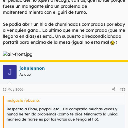
el pedido del tio (que no recogi), vamos, que no fue porque
fuese un mangante sino un problema de
maltentendimiento con el guiri de turno.
Se podia abrir un hilo de chuminadas compradas por ebay
a ver quien gana... Lo ultimo que me he comprado (que me
llegara en dias) es esto... Un supuesto aireacondicionado
portatil para encima de la mesa (igual no esta mal
)
johnlennon
J
Asiduo
15 May 2006
#13
malgusto rebuznó:
Respecto a Ebay, paypal, etc... He comprado muchas veces y
nunca he tenido problemas (como te dice Minamoto la unica
manera de fiarse es por los votos que tenga el tio).