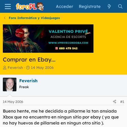
Acceder
Regístrate
Foro Informática y Videojuegos
Comprar en Ebay...
I
F
Feverish
14 May 2006
n
e
i
c
Feverish
c
h
Freak
i
a
a
d
d
e
14 May 2006
#1
o
i
r
n
Bueno hente, me he decidido a pillarme la tan ansiada
d
i
Xbox que no encuentro en ningun sitio por ebay ( ya que
e
c
no hay huevos de pillarsela en ningun otro sitio ).
l
i