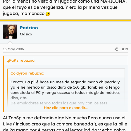
Por lo menos no visto a mi jugador como una MARICONA,
Ah, y aparte de todo eso, los juegos de xbox, que no es
Haz clic para expandir...
que el tuyo es de vergüenza. Y era la primera vez que
poco.
jugaba, mamonazo
Aparte de todo eso, decir que eres un manta al TopSpin
Padrino
Padrino, hace un pique algun dia?
Clásico
15 May 2006
#19
qPaKs rebuznó:
Coldyron rebuznó:
Exacto. La pillé hace un mes de segunda mano chipeada y
ya le he metido un disco duro de 160 gb. También la tengo
conectada al PC y tengo acceso a todos mis gb de música,
divx, etc.
De emuladores tengo todos los que hay con los sets
Haz clic para expandir...
completos de roms, una GOZADA.
Al TopSpin me defendio algo.No mucho.Pero nunca use el
Ah, y aparte de todo eso, los juegos de xbox, que no es
Haz clic para expandir...
Live ( incluso creo que la compre baneada ), es que la pille
poco.
de 2a mano por 4 perras con el lector jodido y echa polvo