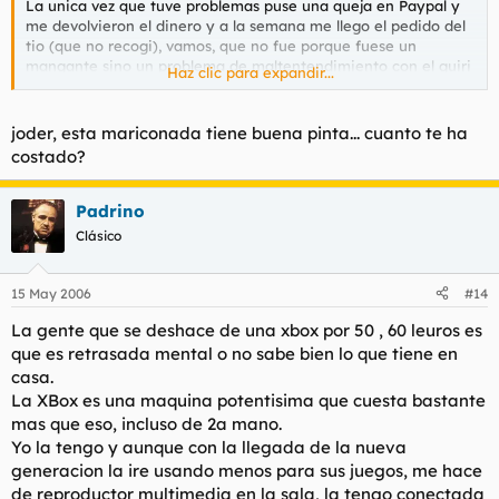
La unica vez que tuve problemas puse una queja en Paypal y
me devolvieron el dinero y a la semana me llego el pedido del
tio (que no recogi), vamos, que no fue porque fuese un
mangante sino un problema de maltentendimiento con el guiri
Haz clic para expandir...
de turno.
Se podia abrir un hilo de chuminadas compradas por ebay a
joder, esta mariconada tiene buena pinta... cuanto te ha
ver quien gana... Lo ultimo que me he comprado (que me
costado?
llegara en dias) es esto... Un supuesto aireacondicionado
portatil para encima de la mesa (igual no esta mal
)
Padrino
Clásico
15 May 2006
#14
La gente que se deshace de una xbox por 50 , 60 leuros es
que es retrasada mental o no sabe bien lo que tiene en
casa.
La XBox es una maquina potentisima que cuesta bastante
mas que eso, incluso de 2a mano.
Yo la tengo y aunque con la llegada de la nueva
generacion la ire usando menos para sus juegos, me hace
de reproductor multimedia en la sala, la tengo conectada