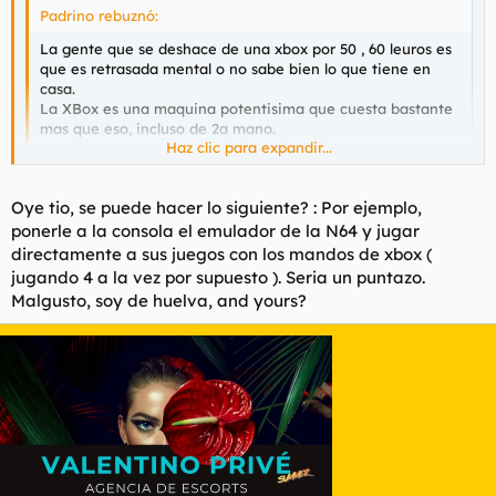
Padrino rebuznó:
La gente que se deshace de una xbox por 50 , 60 leuros es
que es retrasada mental o no sabe bien lo que tiene en
casa.
La XBox es una maquina potentisima que cuesta bastante
mas que eso, incluso de 2a mano.
Haz clic para expandir...
Yo la tengo y aunque con la llegada de la nueva
generacion la ire usando menos para sus juegos, me hace
de reproductor multimedia en la sala, la tengo conectada al
Haz clic para expandir...
Oye tio, se puede hacer lo siguiente? : Por ejemplo,
grupo de trabajo y con el HDD de 200 GBs lleno de juegos,
emuladores de todo y programillas no me desharia de ella
ponerle a la consola el emulador de la N64 y jugar
Exacto. La pillé hace un mes de segunda mano chipeada y ya
ni de coña.
le he metido un disco duro de 160 gb. También la tengo
directamente a sus juegos con los mandos de xbox (
Saludos cordiales.
conectada al PC y tengo acceso a todos mis gb de música,
jugando 4 a la vez por supuesto ). Seria un puntazo.
divx, etc.
Malgusto, soy de huelva, and yours?
De emuladores tengo todos los que hay con los sets completos
de roms, una GOZADA.
Ah, y aparte de todo eso, los juegos de xbox, que no es poco.