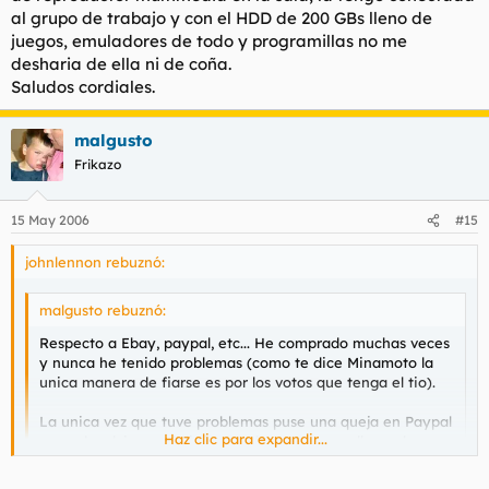
al grupo de trabajo y con el HDD de 200 GBs lleno de
juegos, emuladores de todo y programillas no me
desharia de ella ni de coña.
Saludos cordiales.
malgusto
Frikazo
15 May 2006
#15
johnlennon rebuznó:
malgusto rebuznó:
Respecto a Ebay, paypal, etc... He comprado muchas veces
y nunca he tenido problemas (como te dice Minamoto la
unica manera de fiarse es por los votos que tenga el tio).
La unica vez que tuve problemas puse una queja en Paypal
Haz clic para expandir...
y me devolvieron el dinero y a la semana me llego el
pedido del tio (que no recogi), vamos, que no fue porque
fuese un mangante sino un problema de
Haz clic para expandir...