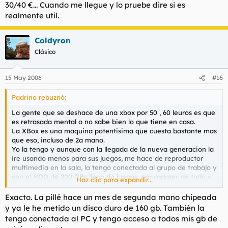
30/40 €... Cuando me llegue y lo pruebe dire si es
maltentendimiento con el guiri de turno.
realmente util.
Se podia abrir un hilo de chuminadas compradas por ebay
joder, esta mariconada tiene buena pinta... cuanto te ha
a ver quien gana... Lo ultimo que me he comprado (que me
costado?
Coldyron
llegara en dias) es esto... Un supuesto aireacondicionado
portatil para encima de la mesa (igual no esta mal
)
Clásico
15 May 2006
#16
Padrino rebuznó:
La gente que se deshace de una xbox por 50 , 60 leuros es que
es retrasada mental o no sabe bien lo que tiene en casa.
La XBox es una maquina potentisima que cuesta bastante mas
que eso, incluso de 2a mano.
Yo la tengo y aunque con la llegada de la nueva generacion la
ire usando menos para sus juegos, me hace de reproductor
multimedia en la sala, la tengo conectada al grupo de trabajo y
con el HDD de 200 GBs lleno de juegos, emuladores de todo y
Haz clic para expandir...
programillas no me desharia de ella ni de coña.
Saludos cordiales.
Exacto. La pillé hace un mes de segunda mano chipeada
y ya le he metido un disco duro de 160 gb. También la
tengo conectada al PC y tengo acceso a todos mis gb de