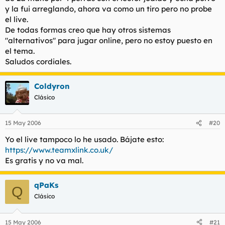
y la fui arreglando, ahora va como un tiro pero no probe
Aparte de todo eso, decir que eres un manta al TopSpin
el live.
De todas formas creo que hay otros sistemas
Padrino, hace un pique algun dia?
"alternativos" para jugar online, pero no estoy puesto en
el tema.
Saludos cordiales.
Coldyron
Clásico
15 May 2006
#20
Yo el live tampoco lo he usado. Bájate esto:
https://www.teamxlink.co.uk/
Es gratis y no va mal.
qPaKs
Q
Clásico
15 May 2006
#21