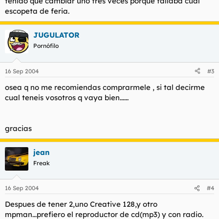
tenido que cambiar uno tres veces porque fallaba cual
escopeta de feria.
JUGULATOR
Pornófilo
16 Sep 2004
#3
osea q no me recomiendas comprarmele , si tal decirme
cual teneis vosotros q vaya bien......
gracias
jean
Freak
16 Sep 2004
#4
Despues de tener 2,uno Creative 128,y otro
mpman...prefiero el reproductor de cd(mp3) y con radio.