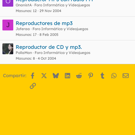
O
OnanistA
Foro Informática y Videojuegos
Masunos
12
29 Nov 2004
Reproductores de mp3
J
Joferaa
Foro Informática y Videojuegos
Masunos
17
8 Feb 2005
Reproductor de CD y mp3.
PollaMan
Foro Informática y Videojuegos
Masunos
8
4 Oct 2004
Facebook
X
Bluesky
LinkedIn
Reddit
Pinterest
Tumblr
WhatsA
Em
Compartir:
Enlace