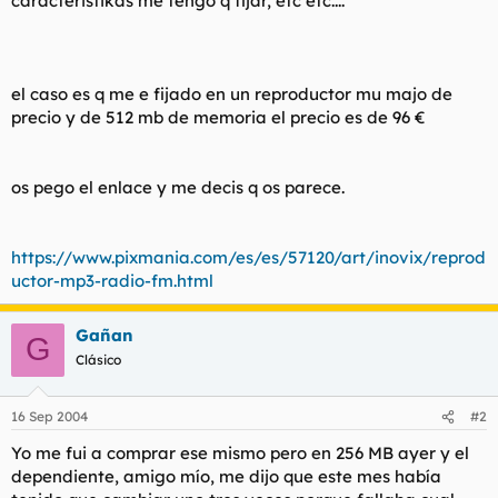
caracteristikas me tengo q fijar, etc etc....
t
o
e
m
a
el caso es q me e fijado en un reproductor mu majo de
precio y de 512 mb de memoria el precio es de 96 €
os pego el enlace y me decis q os parece.
https://www.pixmania.com/es/es/57120/art/inovix/reprod
uctor-mp3-radio-fm.html
Gañan
G
Clásico
16 Sep 2004
#2
Yo me fui a comprar ese mismo pero en 256 MB ayer y el
dependiente, amigo mío, me dijo que este mes había