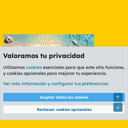
Valoramos tu privacidad
Utilizamos
cookies
esenciales para que este sitio funcione,
y cookies opcionales para mejorar tu experiencia.
Foro Informática y Videojuegos
Ver más información y configurar tus preferencias
Cookies
PL OLDSTYLE AMARILLO
Cambiar fuente
Español (ES)
Arri
Aceptar todas las cookies
Contáctanos
Términos y reglas
Política de privacidad
Ayuda
R
Pie
S
Rechazar cookies opcionales
S
®
Community platform by XenForo
© 2010-2026 XenForo Ltd.