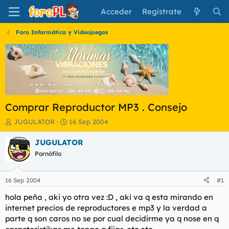
Acceder
Regístrate
Foro Informática y Videojuegos
Comprar Reproductor MP3 . Consejo
I
F
JUGULATOR
16 Sep 2004
n
e
i
c
JUGULATOR
c
h
Pornófilo
i
a
a
d
d
e
16 Sep 2004
#1
o
i
r
n
hola peña , aki yo otra vez :D , aki va q esta mirando en
d
i
internet precios de reproductores e mp3 y la verdad a
e
c
parte q son caros no se por cual decidirme ya q nose en q
l
i