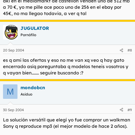
aki en el mediamarkt de castellon venden uno de 512 mb
a 70 €, yo me pille ace poco uno de 256 en el ebay por
45€, no ma llegao todavia, a ver q tal
JUGULATOR
Pornófilo
20 Sep 2004
#8
es q ami las ofertas y eso no me van xq veo q hay gato
encerrado asiq poreguntaba q modelos teneis vosotros y
q vayan bien........ seguire buscando :?
mondobcn
M
Asiduo
30 Sep 2004
#9
La solución versátil que elegí yo fue comprar un walkman
Sony q reproduce mp3 (el mejor modelo de hace 2 años).