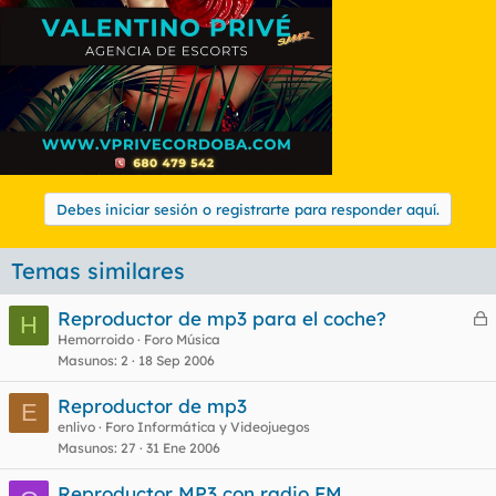
Debes iniciar sesión o registrarte para responder aquí.
Temas similares
Reproductor de mp3 para el coche?
H
e
Hemorroido
Foro Música
Masunos
2
18 Sep 2006
r
r
Reproductor de mp3
E
enlivo
Foro Informática y Videojuegos
Masunos
27
31 Ene 2006
o
Reproductor MP3 con radio FM