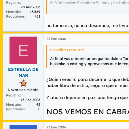
Registro
Sr Viatcheslav Folladicto Ekimov ¿Ha traba
28 Abr 2003
Mensajes
13.569
Reacciones
451
no tomo eso, nunca desayuno, me levan
23 Ene 2006
E
Folladicto rebuznó:
Al final vas a terminar preguntandole a Tor
bukkake o cásting y aprovechas que le tend
ESTRELLA DE
MAR
¿Quien eres tú para decirme lo que de
haber libro de estilo, seguro que el m
Novato de mierda
Registro
Y ahora dejame en paz, que tengo que
16 Ene 2006
Mensajes
45
Reacciones
0
NOS VEMOS EN CABR
23 Ene 2006