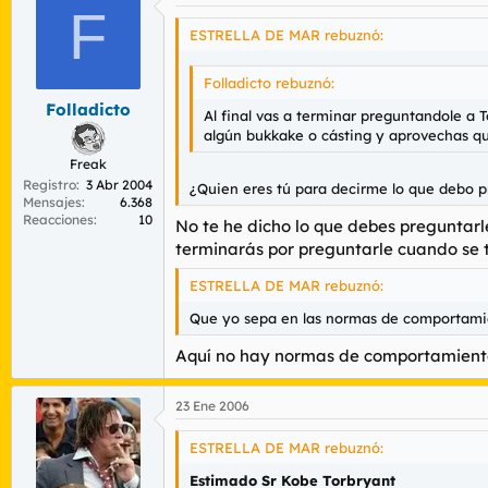
F
ESTRELLA DE MAR rebuznó:
Folladicto rebuznó:
Folladicto
Al final vas a terminar preguntandole a T
algún bukkake o cásting y aprovechas que
Freak
Registro
3 Abr 2004
¿Quien eres tú para decirme lo que debo p
Mensajes
6.368
Reacciones
10
No te he dicho lo que debes preguntarle
terminarás por preguntarle cuando se t
ESTRELLA DE MAR rebuznó:
Que yo sepa en las normas de comportamien
Aquí no hay normas de comportamient
23 Ene 2006
ESTRELLA DE MAR rebuznó:
Estimado Sr Kobe Torbryant