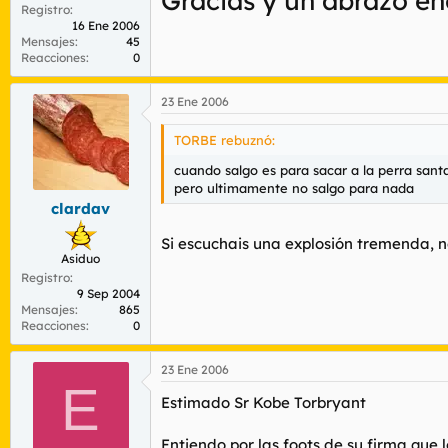
Gracias y un abrazo e
Registro
16 Ene 2006
Mensajes
45
Reacciones
0
23 Ene 2006
TORBE rebuznó:
cuando salgo es para sacar a la perra sant
pero ultimamente no salgo para nada
clardav
Si escuchais una explosión tremenda, no
Asiduo
Registro
9 Sep 2004
Mensajes
865
Reacciones
0
23 Ene 2006
E
Estimado Sr Kobe Torbryant
Entiendo por las foots de su firma que