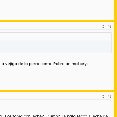
#5
la vejiga de la perra santa. Pobre animal :cry:
#6
ieta ¿Los toma con leche? ¿Zumo? ¿A palo seco? ¿Leche de