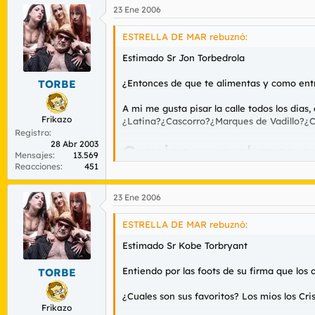
23 Ene 2006
ESTRELLA DE MAR rebuznó:
Estimado Sr Jon Torbedrola
¿Entonces de que te alimentas y como entra
TORBE
A mi me gusta pisar la calle todos los dia
Frikazo
¿Latina?¿Cascorro?¿Marques de Vadillo?
Registro
28 Abr 2003
Gracias y un abrazo 
Mensajes
13.569
Reacciones
451
23 Ene 2006
ESTRELLA DE MAR rebuznó:
Estimado Sr Kobe Torbryant
Entiendo por las foots de su firma que los
TORBE
¿Cuales son sus favoritos? Los mios los Cri
Frikazo