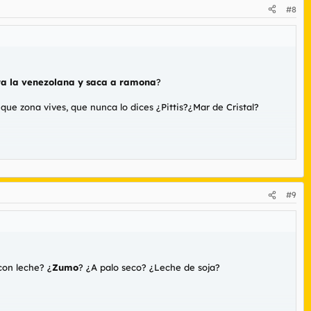
#8
a la venezolana y saca a ramona
?
que zona vives, que nunca lo dices ¿Pittis?¿Mar de Cristal?
#9
con leche? ¿
Zumo
? ¿A palo seco? ¿Leche de soja?