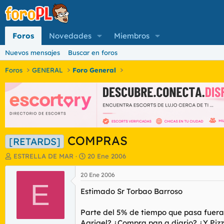
Foros
Novedades
Miembros
Nuevos mensajes
Buscar en foros
Foros
GENERAL
Foro General
COMPRAS
[RETARDS]
I
F
ESTRELLA DE MAR
20 Ene 2006
n
e
i
c
20 Ene 2006
c
E
h
Estimado Sr Torbao Barroso
i
a
a
d
d
e
Parte del 5% de tiempo que pasa fuera d
o
i
Agrigel? ¿Compra pan a diario? ¿Y Piz