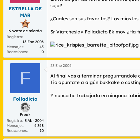
soja?
ESTRELLA DE
MAR
¿Cuales son sus favoritos? Los mios los
Novato de mierda
Sr Viatcheslav Folladicto Ekimov ¿Ha t
Registro
16 Ene 2006
Mensajes
45
Reacciones
0
23 Ene 2006
F
Al final vas a terminar preguntandole a
Tio apuntate a algún bukkake o cásting
Y nunca he trabajado en ninguna fabric
Folladicto
Freak
Registro
3 Abr 2004
Mensajes
6.368
Reacciones
10