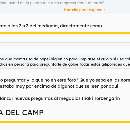
jado usted en la planta que esta empresa tiene en Valls?
Haz clic para expandir...
to a las 2 o 3 del mediodia, directamente como
be que marca usa de papel higienico para limpiarse el culo o si usa col
rás en persona para preguntarle de golpe todas estas gilipolleces que 
bo preguntar y lo que no en este foro? Que yo sepa en las no
io estaba muy por encima de algunos que se leen por aqui
 lanzar nuevas preguntas al megadios Iñaki Torbengarin
A DEL CAMP