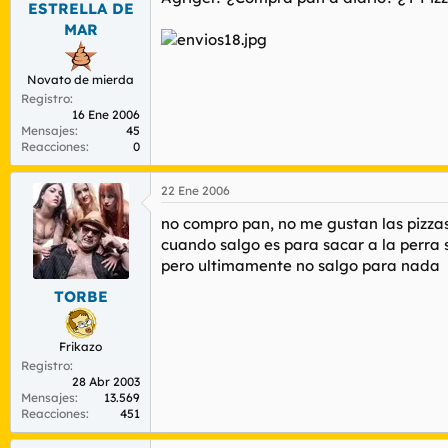
ESTRELLA DE
r
n
d
i
MAR
e
c
l
i
t
o
Novato de mierda
e
Registro
16 Ene 2006
m
Mensajes
45
a
Reacciones
0
22 Ene 2006
no compro pan, no me gustan las pizza
cuando salgo es para sacar a la perra
pero ultimamente no salgo para nada
TORBE
Frikazo
Registro
28 Abr 2003
Mensajes
13.569
Reacciones
451