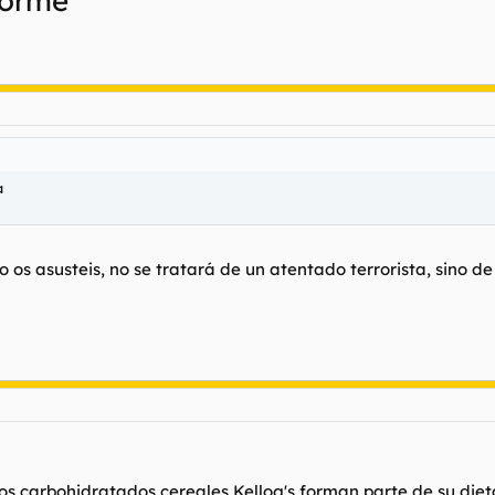
norme
a
 os asusteis, no se tratará de un atentado terrorista, sino de 
 los carbohidratados cereales Kellog's forman parte de su d