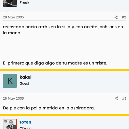
t
o
Freak
e
m
a
28 May 2005
#2
recostado hacia atrás en la silla y con aceite jonhsons en
la mano
El primero que diga algo de tu madre es un triste.
kakel
K
Guest
28 May 2005
#3
De pie con la polla metida en la aspiradora.
toten
Clásico