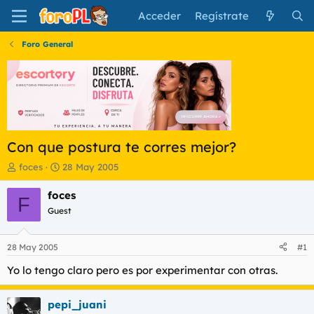
Acceder
Regístrate
Foro General
Con que postura te corres mejor?
I
F
foces
28 May 2005
n
e
i
c
foces
F
c
h
Guest
i
a
a
d
d
e
28 May 2005
#1
o
i
r
n
Yo lo tengo claro pero es por experimentar con otras.
d
i
e
c
pepi_juani
l
i