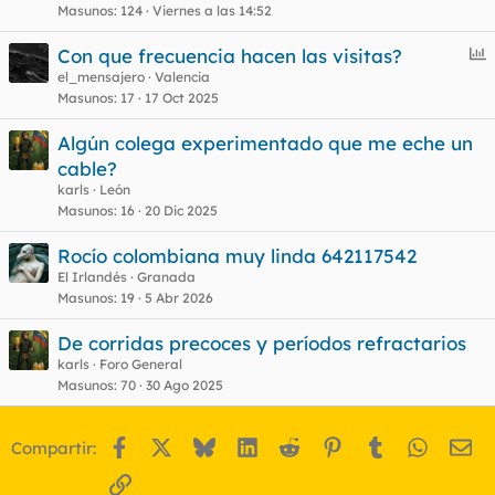
Masunos
124
Viernes a las 14:52
E
Con que frecuencia hacen las visitas?
n
el_mensajero
Valencia
Masunos
17
17 Oct 2025
c
u
Algún colega experimentado que me eche un
e
cable?
s
karls
León
t
Masunos
16
20 Dic 2025
Rocío colombiana muy linda 642117542
El Irlandés
Granada
Masunos
19
5 Abr 2026
De corridas precoces y períodos refractarios
karls
Foro General
Masunos
70
30 Ago 2025
Facebook
X
Bluesky
LinkedIn
Reddit
Pinterest
Tumblr
WhatsA
Em
Compartir:
Enlace