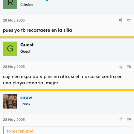
R
Clásico
28 May 2005
#7
pues yo tb recostaete en la silla
Guest
G
Guest
28 May 2005
#8
cojín en espalda y pies en alto. si el marco se centra en
una playa canaria, mejor.
snow
Freak
28 May 2005
#9
foces rebuznó: