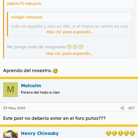
pakito75 rebuznó:
midgär rebuznó:
cojín en espalda y pies en alto. si el marco se centra en una
playa canaria, mejor.
Haz clic para expandir...
Me pongo malo de imaginarlo
Haz clic para expandir...
Para un servidor la mejor postura es doble mortal carpado
hacia atrás con doble tirabuzón, pero justo cuando se está en
el aire.
Aprendo del maestro.
Malcolm
M
Forero del todo a cien
29 May 2005
#17
Este post no debería estar en el foro putas???
Henry Chinasky