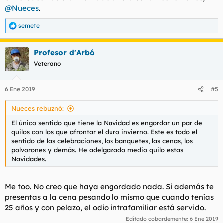
@Nueces
.
semete
R
e
a
Profesor d'Arbó
c
c
Veterano
i
o
n
6 Ene 2019
#5
e
s
Nueces rebuznó:
:
El único sentido que tiene la Navidad es engordar un par de
quilos con los que afrontar el duro invierno. Este es todo el
sentido de las celebraciones, los banquetes, las cenas, los
polvorones y demás. He adelgazado medio quilo estas
Navidades.
Me too. No creo que haya engordado nada. Si además te
presentas a la cena pesando lo mismo que cuando tenías
25 años y con pelazo, el odio intrafamiliar está servido.
Editado cobardemente:
6 Ene 2019