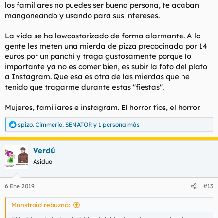
distinguir el grano de la paja y que entran a trapo con
los familiares no puedes ser buena persona, te acaban
cualquier cosa. Hace no mucho tuve una disputa con una
mangoneando y usando para sus intereses.
fémina, por esa escoria de cafeterías (Starbucks), en afán de
igualarse a la vasta muchedumbre quería que acudiera con ella
La vida se ha lowcostorizado de forma alarmante. A la
a tomar un chai latte (té especiado) por el mero hecho de
gente les meten una mierda de pizza precocinada por 14
posturear, sacar fotos y poder decir: "hago lo que la mayoría de
los que veo en redes sociales". Accedí (previa disputa).
euros por un panchi y traga gustosamente porque lo
importante ya no es comer bien, es subir la foto del plato
La chabacanería, no ha vuelto para quedarse, siempre ha
a Instagram. Que esa es otra de las mierdas que he
estado, pero por temporadas se hace más notable, más
tenido que tragarme durante estas "fiestas".
presente. Y la mujer de hoy da mucha pena, al igual que la
calidad de la familia, una mala marca blanca de nuestro
Mujeres, familiares e instagram. El horror tíos, el horror.
tiempo.
spizo
,
Cimmerio
,
SENATOR
y 1 persona más
R
e
a
Verdú
c
c
Asiduo
i
o
n
6 Ene 2019
#13
e
s
Monstroid rebuznó:
: