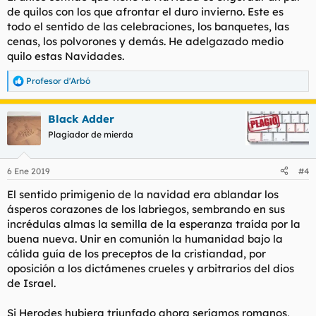
:
de quilos con los que afrontar el duro invierno. Este es
todo el sentido de las celebraciones, los banquetes, las
cenas, los polvorones y demás. He adelgazado medio
quilo estas Navidades.
Profesor d'Arbó
R
e
a
Black Adder
c
c
Plagiador de mierda
i
o
n
6 Ene 2019
#4
e
s
El sentido primigenio de la navidad era ablandar los
:
ásperos corazones de los labriegos, sembrando en sus
incrédulas almas la semilla de la esperanza traída por la
buena nueva. Unir en comunión la humanidad bajo la
cálida guía de los preceptos de la cristiandad, por
oposición a los dictámenes crueles y arbitrarios del dios
de Israel.
Si Herodes hubiera triunfado ahora seríamos romanos,