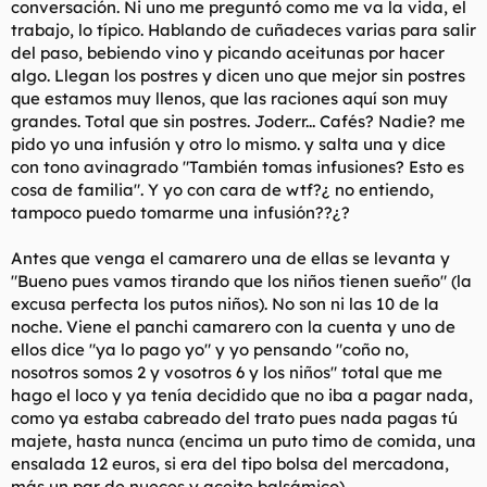
conversación. Ni uno me preguntó como me va la vida, el
trabajo, lo típico. Hablando de cuñadeces varias para salir
del paso, bebiendo vino y picando aceitunas por hacer
algo. Llegan los postres y dicen uno que mejor sin postres
que estamos muy llenos, que las raciones aquí son muy
grandes. Total que sin postres. Joderr... Cafés? Nadie? me
pido yo una infusión y otro lo mismo. y salta una y dice
con tono avinagrado "
También tomas infusiones? Esto es
cosa de familia
". Y yo con cara de wtf?¿ no entiendo,
tampoco puedo tomarme una infusión??¿?
Antes que venga el camarero una de ellas se levanta y
"
Bueno pues vamos tirando que los niños tienen sueño
" (la
excusa perfecta los putos niños). No son ni las 10 de la
noche. Viene el panchi camarero con la cuenta y uno de
ellos dice "ya lo pago yo" y yo pensando "
coño no,
nosotros somos 2 y vosotros 6 y los niños
" total que me
hago el loco y ya tenía decidido que no iba a pagar nada,
como ya estaba cabreado del trato pues nada pagas tú
majete, hasta nunca (encima un puto timo de comida, una
ensalada 12 euros, si era del tipo bolsa del mercadona,
más un par de nueces y aceite balsámico).