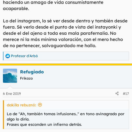
haciendo un amago de vida consumistamente
acaparable.
Lo del instagram, lo sé ver desde dentro y también desde
fuera. Sé verlo desde el punto de vista del instayonki y
desde el del ajeno a toda esa mala parafernalia. No
merece ni la más mínima valoración, con el mero hecho
de no pertenecer, salvaguardado me hallo.
Profesor d'Arbó
R
e
a
Refugiado
c
c
Frikazo
i
o
n
6 Ene 2019
#17
e
s
dakilla rebuznó:
:
La de "Ah, también tomas infusiones.." en tono avinagrado por
algo lo diría.
Frases que esconden un infierno detrás.