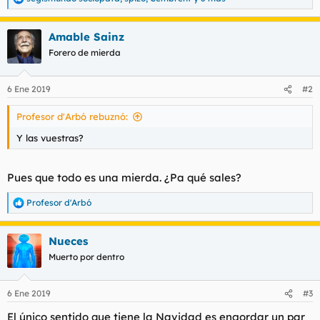
R
e
a
Amable Sainz
c
c
Forero de mierda
i
o
n
6 Ene 2019
#2
e
s
Profesor d'Arbó rebuznó:
:
Y las vuestras?
Pues que todo es una mierda. ¿Pa qué sales?
Profesor d'Arbó
R
e
a
Nueces
c
c
Muerto por dentro
i
o
n
6 Ene 2019
#3
e
s
El único sentido que tiene la Navidad es engordar un par