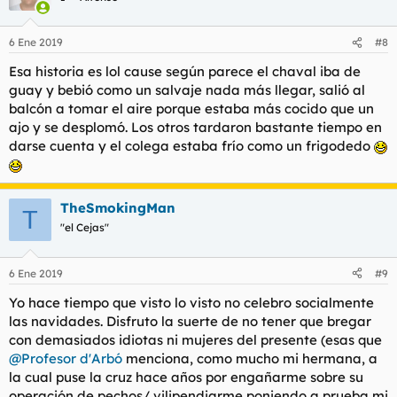
6 Ene 2019
#8
Esa historia es lol cause según parece el chaval iba de
guay y bebió como un salvaje nada más llegar, salió al
balcón a tomar el aire porque estaba más cocido que un
ajo y se desplomó. Los otros tardaron bastante tiempo en
darse cuenta y el colega estaba frío como un frigodedo
TheSmokingMan
T
"el Cejas"
6 Ene 2019
#9
Yo hace tiempo que visto lo visto no celebro socialmente
las navidades. Disfruto la suerte de no tener que bregar
con demasiados idiotas ni mujeres del presente (esas que
@Profesor d'Arbó
menciona, como mucho mi hermana, a
la cual puse la cruz hace años por engañarme sobre su
operación de pechos/ vilipendiarme poniendo a prueba mi