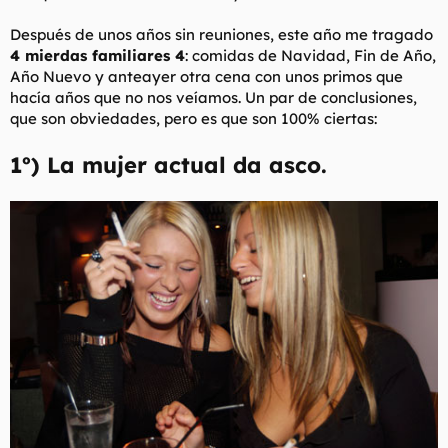
l
i
Después de unos años sin reuniones, este año me tragado
t
o
e
4 mierdas familiares 4
: comidas de Navidad, Fin de Año,
m
Año Nuevo y anteayer otra cena con unos primos que
a
hacía años que no nos veíamos. Un par de conclusiones,
que son obviedades, pero es que son 100% ciertas:
1º) La mujer actual da asco.