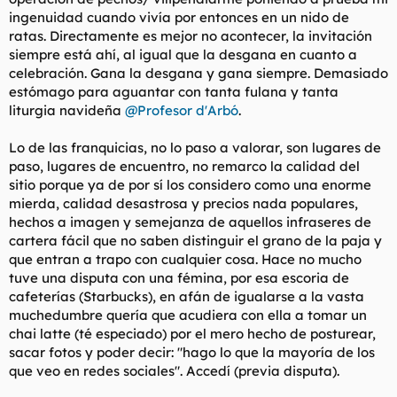
ingenuidad cuando vivía por entonces en un nido de
ratas. Directamente es mejor no acontecer, la invitación
siempre está ahí, al igual que la desgana en cuanto a
celebración. Gana la desgana y gana siempre. Demasiado
estómago para aguantar con tanta fulana y tanta
liturgia navideña
@Profesor d'Arbó
.
Lo de las franquicias, no lo paso a valorar, son lugares de
paso, lugares de encuentro, no remarco la calidad del
sitio porque ya de por sí los considero como una enorme
mierda, calidad desastrosa y precios nada populares,
hechos a imagen y semejanza de aquellos infraseres de
cartera fácil que no saben distinguir el grano de la paja y
que entran a trapo con cualquier cosa. Hace no mucho
tuve una disputa con una fémina, por esa escoria de
cafeterías (Starbucks), en afán de igualarse a la vasta
muchedumbre quería que acudiera con ella a tomar un
chai latte (té especiado) por el mero hecho de posturear,
sacar fotos y poder decir: "hago lo que la mayoría de los
que veo en redes sociales". Accedí (previa disputa).