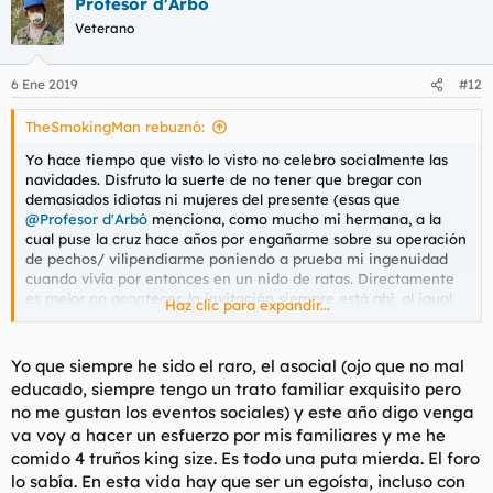
Profesor d'Arbó
Veterano
6 Ene 2019
#12
TheSmokingMan rebuznó:
Yo hace tiempo que visto lo visto no celebro socialmente las
navidades. Disfruto la suerte de no tener que bregar con
demasiados idiotas ni mujeres del presente (esas que
@Profesor d'Arbó
menciona, como mucho mi hermana, a la
cual puse la cruz hace años por engañarme sobre su operación
de pechos/ vilipendiarme poniendo a prueba mi ingenuidad
cuando vivía por entonces en un nido de ratas. Directamente
es mejor no acontecer, la invitación siempre está ahí, al igual
Haz clic para expandir...
que la desgana en cuanto a celebración. Gana la desgana y
gana siempre. Demasiado estómago para aguantar con tanta
fulana y tanta liturgia navideña
@Profesor d'Arbó
.
Yo que siempre he sido el raro, el asocial (ojo que no mal
educado, siempre tengo un trato familiar exquisito pero
Lo de las franquicias, no lo paso a valorar, son lugares de paso,
no me gustan los eventos sociales) y este año digo venga
lugares de encuentro, no remarco la calidad del sitio porque ya
va voy a hacer un esfuerzo por mis familiares y me he
de por sí los considero como una enorme mierda, calidad
comido 4 truños king size. Es todo una puta mierda. El foro
desastrosa y precios nada populares, hechos a imagen y
semejanza de aquellos infraseres de cartera fácil que no saben
lo sabía. En esta vida hay que ser un egoísta, incluso con