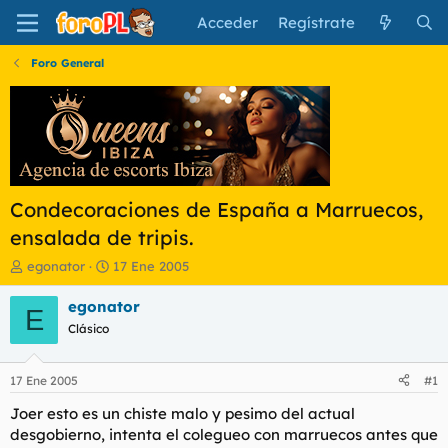
Acceder
Regístrate
Foro General
Condecoraciones de España a Marruecos,
ensalada de tripis.
I
F
egonator
17 Ene 2005
n
e
i
c
egonator
E
c
h
Clásico
i
a
a
d
d
e
17 Ene 2005
#1
o
i
r
n
Joer esto es un chiste malo y pesimo del actual
d
i
desgobierno, intenta el colegueo con marruecos antes que
e
c