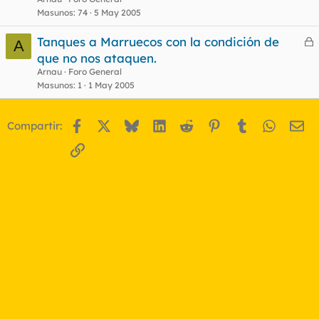
Masunos
74
5 May 2005
Tanques a Marruecos con la condición de
A
e
que no nos ataquen.
r
Arnau
Foro General
r
Masunos
1
1 May 2005
Facebook
X
Bluesky
LinkedIn
Reddit
Pinterest
Tumblr
WhatsA
Em
Compartir:
o
Enlace