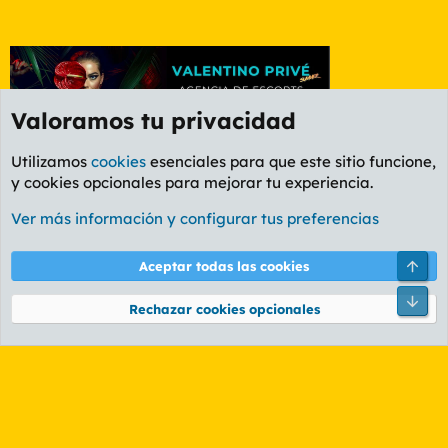
Valoramos tu privacidad
Utilizamos
cookies
esenciales para que este sitio funcione,
y cookies opcionales para mejorar tu experiencia.
Foro General
Ver más información y configurar tus preferencias
Cookies
PL OLDSTYLE AMARILLO
Cambiar fuente
Español (ES)
Arri
Aceptar todas las cookies
Contáctanos
Términos y reglas
Política de privacidad
Ayuda
R
Pie
S
Rechazar cookies opcionales
S
®
Community platform by XenForo
© 2010-2026 XenForo Ltd.