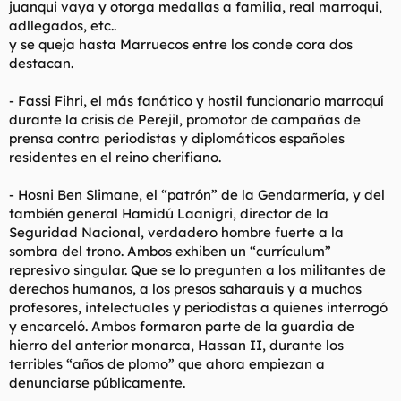
juanqui vaya y otorga medallas a familia, real marroqui,
l
i
adllegados, etc..
t
o
y se queja hasta Marruecos entre los conde cora dos
e
destacan.
m
a
- Fassi Fihri, el más fanático y hostil funcionario marroquí
durante la crisis de Perejil, promotor de campañas de
prensa contra periodistas y diplomáticos españoles
residentes en el reino cherifiano.
- Hosni Ben Slimane, el “patrón” de la Gendarmería, y del
también general Hamidú Laanigri, director de la
Seguridad Nacional, verdadero hombre fuerte a la
sombra del trono. Ambos exhiben un “currículum”
represivo singular. Que se lo pregunten a los militantes de
derechos humanos, a los presos saharauis y a muchos
profesores, intelectuales y periodistas a quienes interrogó
y encarceló. Ambos formaron parte de la guardia de
hierro del anterior monarca, Hassan II, durante los
terribles “años de plomo” que ahora empiezan a
denunciarse públicamente.