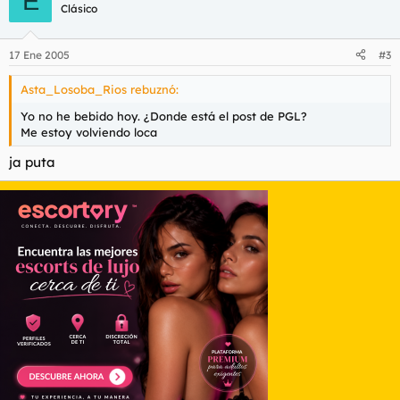
E
Clásico
17 Ene 2005
#3
Asta_Losoba_Rios rebuznó:
Yo no he bebido hoy. ¿Donde está el post de PGL?
Me estoy volviendo loca
ja puta