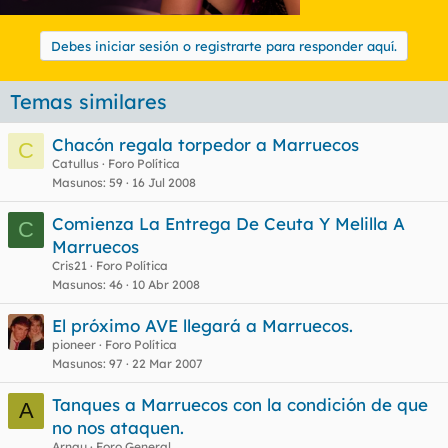
Debes iniciar sesión o registrarte para responder aquí.
Temas similares
Chacón regala torpedor a Marruecos
C
Catullus
Foro Política
Masunos
59
16 Jul 2008
Comienza La Entrega De Ceuta Y Melilla A
C
Marruecos
Cris21
Foro Política
Masunos
46
10 Abr 2008
El próximo AVE llegará a Marruecos.
pioneer
Foro Política
Masunos
97
22 Mar 2007
Tanques a Marruecos con la condición de que
A
no nos ataquen.
Arnau
Foro General