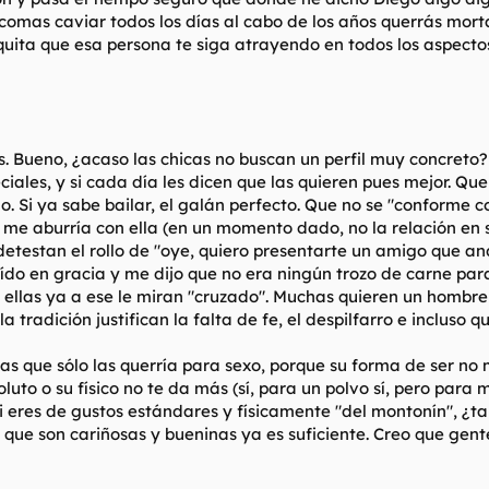
omas caviar todos los días al cabo de los años querrás morta
o quita que esa persona te siga atrayendo en todos los aspect
s. Bueno, ¿acaso las chicas no buscan un perfil muy concreto?
eciales, y si cada día les dicen que las quieren pues mejor. Qu
. Si ya sabe bailar, el galán perfecto. Que no se "conforme c
e me aburría con ella (en un momento dado, no la relación en sí
 detestan el rollo de "oye, quiero presentarte un amigo que a
aído en gracia y me dijo que no era ningún trozo de carne p
ellas ya a ese le miran "cruzado". Muchas quieren un hombre q
 tradición justifican la falta de fe, el despilfarro e incluso q
 que sólo las querría para sexo, porque su forma de ser no m
luto o su físico no te da más (sí, para un polvo sí, pero para
si eres de gustos estándares y físicamente "del montonín", ¿ta
que son cariñosas y bueninas ya es suficiente. Creo que gen