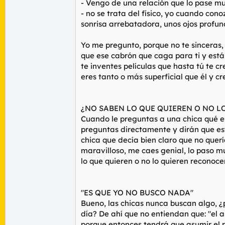
- Vengo de una relación que lo pase m
- no se trata del físico, yo cuando cono
sonrisa arrebatadora, unos ojos profundo
Yo me pregunto, porque no te sinceras,
que ese cabrón que caga para ti y está c
te inventes películas que hasta tú te 
eres tanto o más superficial que él y 
¿NO SABEN LO QUE QUIEREN O NO L
Cuando le preguntas a una chica qué es 
preguntas directamente y dirán que es
chica que decía bien claro que no querí
maravilloso, me caes genial, lo paso m
lo que quieren o no lo quieren reconoce
"ES QUE YO NO BUSCO NADA"
Bueno, las chicas nunca buscan algo, ¿p
día? De ahí que no entiendan que: "el 
porque entonces tendrá que asumir el 