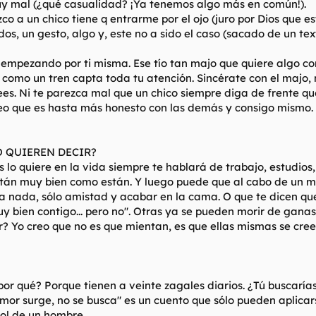
uy mal (¿qué casualidad? ¡Ya tenemos algo más en común!).
zco a un chico tiene q entrarme por el ojo (juro por Dios que e
s, un gesto, algo y, este no a sido el caso (sacado de un texto
 empezando por ti misma. Ese tío tan majo que quiere algo co
omo un tren capta toda tu atención. Sincérate con el majo, no t
crees. Ni te parezca mal que un chico siempre diga de frente 
creo que es hasta más honesto con las demás y consigo mismo.
O QUIEREN DECIR?
lo quiere en la vida siempre te hablará de trabajo, estudios,
tán muy bien como están. Y luego puede que al cabo de un me
a nada, sólo amistad y acabar en la cama. O que te dicen que 
uy bien contigo... pero no". Otras ya se pueden morir de gana
r? Yo creo que no es que mientan, es que ellas mismas se cre
or qué? Porque tienen a veinte zagales diarios. ¿Tú buscarías
amor surge, no se busca" es un cuento que sólo pueden aplicar
rol de un hombre.