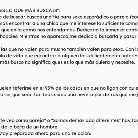
ES LO QUE MÁS BUSCÁIS":
a de buscar buscas una tía para sexo esporádico o pareja (con
ás encontrar a una chica que me interese lo suficiente como 
 que en la cama nos entendamos. Dedicaría la inmensa cant
 hobbies. Mientras no aparezca me dedico a buscarla y pasar b
y las que no valen para mucho también valen para sexo. Con lo
stilo de vida que encontrar a alguien lo suficientemente intere
 más busco no significa ques es lo que más quiera y necesite.
elen referirse en el 95% de los casos en que no ligan con qui
no ser que sean tan feas como una nevera por detrás que me 
 te veo como pareja" o "Somos demasiado diferentes" hay ta
r de la boca de un hombre.
estoy preparada ahora para una relación.