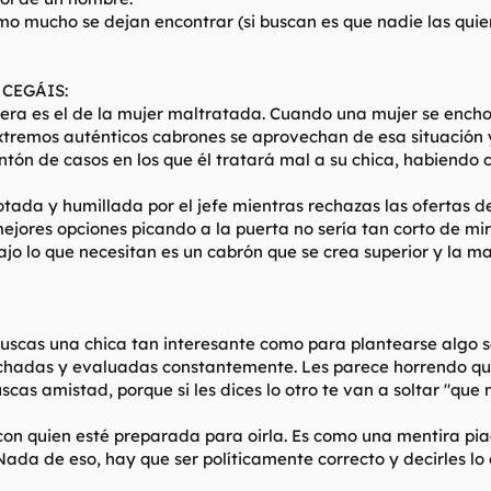
o mucho se dejan encontrar (si buscan es que nadie las quier
 CEGÁIS:
era es el de la mujer maltratada. Cuando una mujer se encho
extremos auténticos cabrones se aprovechan de esa situación
tón de casos en los que él tratará mal a su chica, habiendo 
ada y humillada por el jefe mientras rechazas las ofertas de 
mejores opciones picando a la puerta no sería tan corto de mir
ajo lo que necesitan es un cabrón que se crea superior y la 
 buscas una chica tan interesante como para plantearse algo s
echadas y evaluadas constantemente. Les parece horrendo que
 buscas amistad, porque si les dices lo otro te van a soltar "qu
con quien esté preparada para oirla. Es como una mentira piad
ada de eso, hay que ser políticamente correcto y decirles lo q