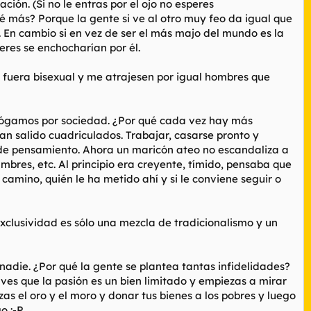
ción. (Si no le entras por el ojo no esperes
qué más? Porque la gente si ve al otro muy feo da igual que
 En cambio si en vez de ser el más majo del mundo es la
res se enchocharían por él.
i fuera bisexual y me atrajesen por igual hombres que
onógamos por sociedad. ¿Por qué cada vez hay más
an salido cuadriculados. Trabajar, casarse pronto y
dad de pensamiento. Ahora un maricón ateo no escandaliza a
umbres, etc. Al principio era creyente, tímido, pensaba que
 camino, quién le ha metido ahí y si le conviene seguir o
xclusividad es sólo una mezcla de tradicionalismo y un
nadie. ¿Por qué la gente se plantea tantas infidelidades?
 ves que la pasión es un bien limitado y empiezas a mirar
as el oro y el moro y donar tus bienes a los pobres y luego
o :-P