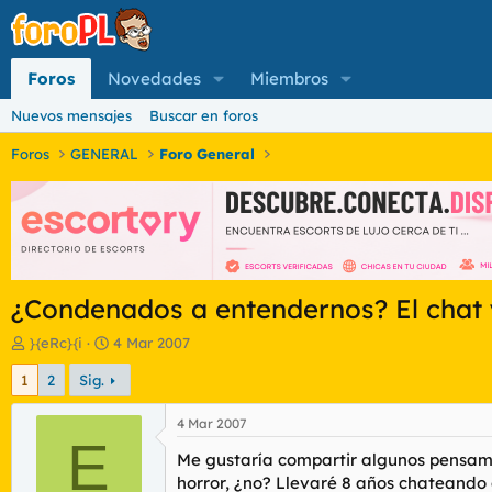
Foros
Novedades
Miembros
Nuevos mensajes
Buscar en foros
Foros
GENERAL
Foro General
¿Condenados a entendernos? El chat y
I
F
}{eRc}{i
4 Mar 2007
n
e
1
2
Sig.
i
c
c
h
i
a
4 Mar 2007
a
E
d
Me gustaría compartir algunos pensami
d
e
o
i
horror, ¿no? Llevaré 8 años chateando 