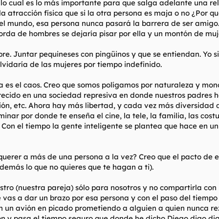
 lo cual es lo más importante para que salga adelante una rela
 la atracción física que si la otra persona es maja o no ¿Por 
el mundo, esa persona nunca pasará la barrera de ser amigo.
rda de hombres se dejaría pisar por ella y un montón de muje
re. Juntar pequineses con pingüinos y que se entiendan. Yo s
vidaría de las mujeres por tiempo indefinido.
rca es el caos. Creo que somos polígamos por naturaleza y m
crecido en una sociedad represiva en donde nuestros padres h
religión, etc. Ahora hay más libertad, y cada vez más diversi
inar por donde te enseña el cine, la tele, la familia, las cost
! Con el tiempo la gente inteligente se plantea que hace en un
querer a más de una persona a la vez? Creo que el pacto de e
demás lo que no quieres que te hagan a ti).
tro (nuestra pareja) sólo para nosotros y no compartirla con 
e vas a dar un brazo por esa persona y con el paso del tiempo
en un avión en picado prometiendo a alguien a quien nunca rez
ón y pasa el tiempo seguro que donde he dicho Diego digo dig