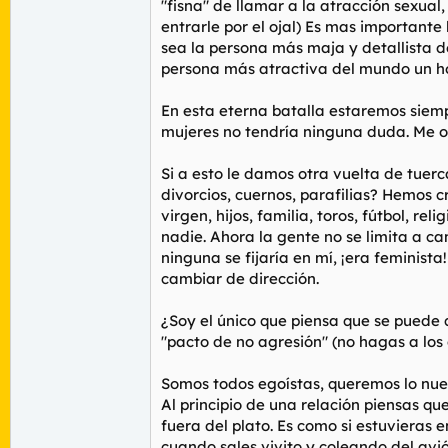
"fisna" de llamar a la atracción sexual,
entrarle por el ojal) Es mas importante
sea la persona más maja y detallista d
persona más atractiva del mundo un ho
En esta eterna batalla estaremos siemp
mujeres no tendría ninguna duda. Me ol
Si a esto le damos otra vuelta de tue
divorcios, cuernos, parafilias? Hemos 
virgen, hijos, familia, toros, fútbol, 
nadie. Ahora la gente no se limita a cam
ninguna se fijaría en mí, ¡era feminista
cambiar de dirección.
¿Soy el único que piensa que se puede 
"pacto de no agresión" (no hagas a los 
Somos todos egoístas, queremos lo nues
Al principio de una relación piensas qu
fuera del plato. Es como si estuvieras 
cuando sales vivito y coleando del avi