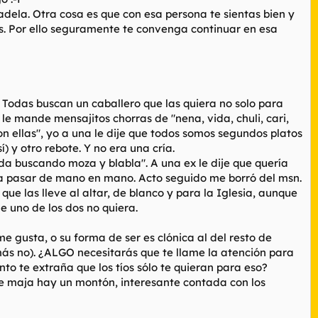
dela. Otra cosa es que con esa persona te sientas bien y
os. Por ello seguramente te convenga continuar en esa
 Todas buscan un caballero que las quiera no solo para
e le mande mensajitos chorras de "nena, vida, chuli, cari,
on ellas", yo a una le dije que todos somos segundos platos
) y otro rebote. Y no era una cría.
nda buscando moza y blabla". A una ex le dije que quería
ara pasar de mano en mano. Acto seguido me borró del msn.
ue las lleve al altar, de blanco y para la Iglesia, aunque
ue uno de los dos no quiera.
e gusta, o su forma de ser es clónica al del resto de
 más no). ¿ALGO necesitarás que te llame la atención para
nto te extraña que los tíos sólo te quieran para eso?
te maja hay un montón, interesante contada con los