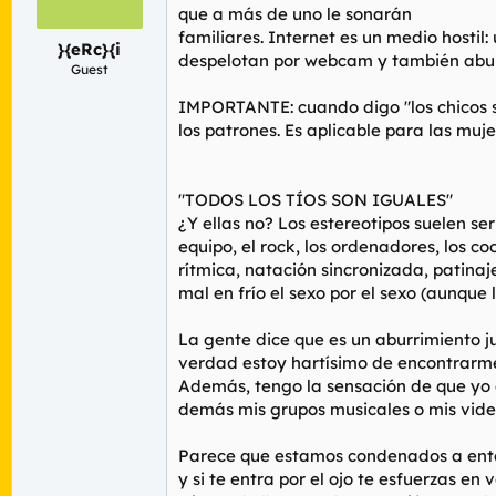
r
n
que a más de uno le sonarán
d
i
familiares. Internet es un medio hostil
}{eRc}{i
e
c
despelotan por webcam y también abu
l
i
Guest
t
o
IMPORTANTE: cuando digo "los chicos so
e
m
los patrones. Es aplicable para las muj
a
"TODOS LOS TÍOS SON IGUALES"
¿Y ellas no? Los estereotipos suelen se
equipo, el rock, los ordenadores, los coc
rítmica, natación sincronizada, patinaje
mal en frío el sexo por el sexo (aunque
La gente dice que es un aburrimiento j
verdad estoy hartísimo de encontrarme 
Además, tengo la sensación de que yo c
demás mis grupos musicales o mis video
Parece que estamos condenados a entend
y si te entra por el ojo te esfuerzas en 