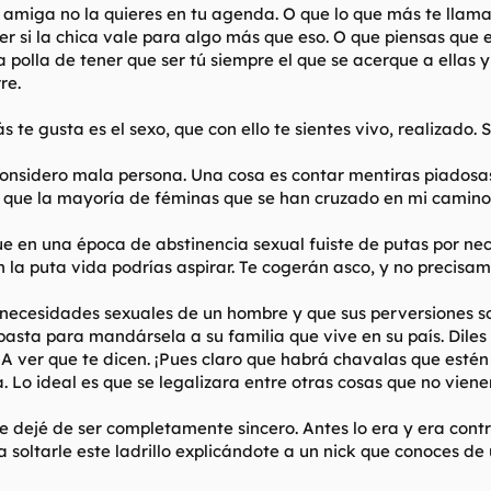
miga no la quieres en tu agenda. O que lo que más te llama d
ver si la chica vale para algo más que eso. O que piensas que
polla de tener que ser tú siempre el que se acerque a ellas y 
re.
e gusta es el sexo, que con ello te sientes vivo, realizado. Si
onsidero mala persona. Una cosa es contar mentiras piadosas
l que la mayoría de féminas que se han cruzado en mi camino
e que en una época de abstinencia sexual fuiste de putas por 
en la puta vida podrías aspirar. Te cogerán asco, y no precis
 necesidades sexuales de un hombre y que sus perversiones son
pasta para mandársela a su familia que vive en su país. Diles
A ver que te dicen. ¡Pues claro que habrá chavalas que estén 
Lo ideal es que se legalizara entre otras cosas que no viene
e dejé de ser completamente sincero. Antes lo era y era con
 a soltarle este ladrillo explicándote a un nick que conoces 