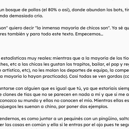
: un bosque de pollas (el 80% o así), donde abundan los bots,
nda demasiado crío.
n" quiero decir "la inmensa mayoría de chicos son". Ya sé qu
eres también y para todo este texto. Empecemos...
r estadísticas muy reales: mientras que a la mayoría de los tí
hes, etc a las chicas les gustan los trapitos, bailar, el pop y 
 artístico, etc), no les molan los deportes de equipo, la comp
 la mayoría lo hayan practicado). Casi todas se ven gordas (co
untarse con alguien que es igual que tú, ya que estaríais sie
clones de tías que no se parecen en nada a mí y que si me atr
onozco su mundo y ellas no conocen el mío. Mientras ellas e
juegos les suenan a chino, por poner dos ejemplos.
ernos, es como juntar a un pequinés con un pingüino, saltan a
ver las cosas en común y ella si le entras por el ojo pues te se