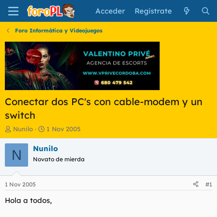
Acceder
Regístrate
Foro Informática y Videojuegos
Conectar dos PC's con cable-modem y un
switch
I
F
Nunilo
1 Nov 2005
n
e
i
c
Nunilo
N
c
h
Novato de mierda
i
a
a
d
d
e
1 Nov 2005
#1
o
i
r
n
Hola a todos,
d
i
e
c