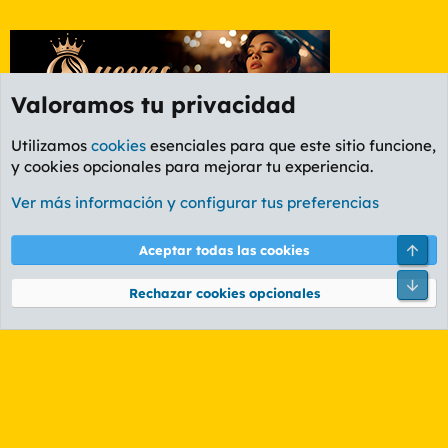
Valoramos tu privacidad
Utilizamos
cookies
esenciales para que este sitio funcione,
y cookies opcionales para mejorar tu experiencia.
Foro Informática y Videojuegos
Ver más información y configurar tus preferencias
Cookies
PL OLDSTYLE AMARILLO
Cambiar fuente
Español (ES)
Arri
Aceptar todas las cookies
Contáctanos
Términos y reglas
Política de privacidad
Ayuda
R
Pie
S
Rechazar cookies opcionales
S
®
Community platform by XenForo
© 2010-2026 XenForo Ltd.