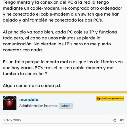
Tengo menta y la conexión del PC a la red la tengo
l
i
mediante un cable-modem. He comprado otro ordenador
t
o
y he conectado el cable-modem a un switch que me han
e
dejado y ahí también he conectado los dos PC's.
m
a
Al principio va todo bien, cada PC coje su IP y funciona
todo pero, al cabo de unos minutos se pierde la
comunicación. No pierden las IP's pero no me puedo
conectar con nada.
Es un fallo porque lo monto mal o es que los de Menta ven
que hay varios PC's tras el mismo cable-modem y me
tumban la conexión ?
Algún comentario o idea p.f.
mundele
Administrador insomne
Admin
3 Nov 2005
#2