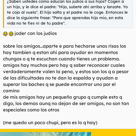
¿Saben ustedes como educan los judios a sus hijos? Cogen a
motivo, nos cree superiores.... no lo se, no soy psicólogo yo.
un hijo, y le dice el padre: "Hijo, subete ahi arriba y lanzate. Yo
te cojo al vuelo". El hijo salta y el padre no le coge. Entonces le
Hoy solo se que lo único que voy a hacer a esa persona es
dice la siguiente frase: "Para que aprendas hijo mio, en esta
despreciarla, si... es inevitable, pero hacerlo porqué se
vida no te fies ni de tu padre".
siente inferior a mi. Me quieren joder pues...? adelante,
aquí estaré yo, para que vea que es algo inútil, que
joder con los judios
conmigo no es tan facil jugar.... y no voy ni a tener ni que
jugar a su própio juego...sólo bastará con dejarle que se
sobre los amigos...aparte e para hecharse unas risas los
hunda.
hay tambien q estan ahi para ayudar en momentos
chungos o q te escuchan cuando tienes un problema.
PD: Esta noche sólo he dormido 2 horas y me he fumado
amigos hay muchos pero hay q saber reconocer cuales
varios porros como barras de pan de gordos.
verdaderamente valen la pena, y estos son los q a pesar
Grácias.
de las dificultades no te dan la espalda y ayudan a
superar los baches q se puede encontrar uno por el
camino
de mis amigos hay un pequeño grupo q cumple esto q
digo, los demas aunq no dejan de ser amigos, no son tan
especiales como los otros
(me quedo un poco chupi, pero es lo q hay)