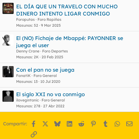
e
EL DÍA QUE UN TRAVELO CON MUCHO
s
DINERO INTENTO LIGAR CONMIGO
t
Foroputas
Foro Rapiñas
Masunos
52
9 Mar 2025
El (NO) Fichaje de Mbappé: PAYONNER se
juega el user
Denny Crane
Foro Deportes
Masunos
2K
20 Feb 2025
Con el pan no se juega
FanatiK
Foro General
Masunos
13
10 Jul 2020
El siglo XXI no va conmigo
ilovegintonic
Foro General
Masunos
278
27 Abr 2022
Facebook
X
Bluesky
LinkedIn
Reddit
Pinterest
Tumblr
WhatsA
Em
Compartir:
Enlace