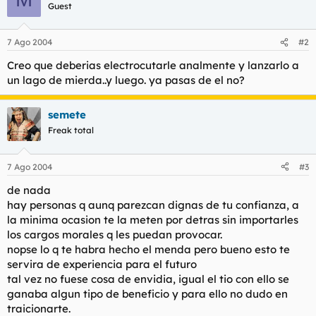
t
o
Guest
e
m
a
7 Ago 2004
#2
Creo que deberias electrocutarle analmente y lanzarlo a
un lago de mierda..y luego. ya pasas de el no?
semete
Freak total
7 Ago 2004
#3
de nada
hay personas q aunq parezcan dignas de tu confianza, a
la minima ocasion te la meten por detras sin importarles
los cargos morales q les puedan provocar.
nopse lo q te habra hecho el menda pero bueno esto te
servira de experiencia para el futuro
tal vez no fuese cosa de envidia, igual el tio con ello se
ganaba algun tipo de beneficio y para ello no dudo en
traicionarte.