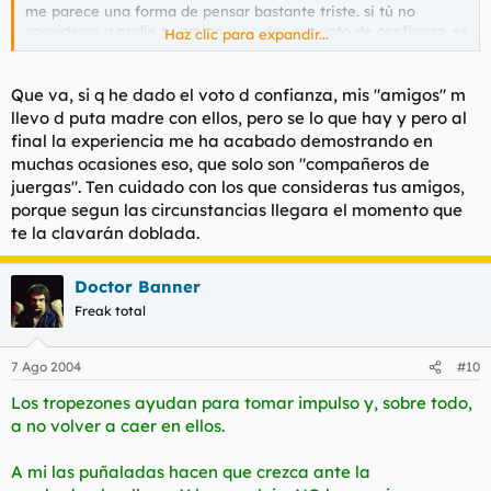
me parece una forma de pensar bastante triste. si tú no
consideras a nadie tu amigo y no das ese voto de confianza, es
Haz clic para expandir...
muy lógico que el resto tampoco se aventuren a hacerlo
contigo.
mera opinión.
Que va, si q he dado el voto d confianza, mis "amigos" m
llevo d puta madre con ellos, pero se lo que hay y pero al
final la experiencia me ha acabado demostrando en
muchas ocasiones eso, que solo son "compañeros de
juergas". Ten cuidado con los que consideras tus amigos,
porque segun las circunstancias llegara el momento que
te la clavarán doblada.
Doctor Banner
Freak total
7 Ago 2004
#10
Los tropezones ayudan para tomar impulso y, sobre todo,
a no volver a caer en ellos.
A mi las puñaladas hacen que crezca ante la