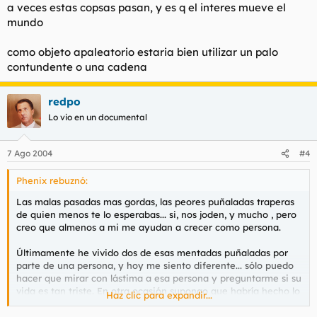
a veces estas copsas pasan, y es q el interes mueve el
mundo
como objeto apaleatorio estaria bien utilizar un palo
contundente o una cadena
redpo
Lo vio en un documental
7 Ago 2004
#4
Phenix rebuznó:
Las malas pasadas mas gordas, las peores puñaladas traperas
de quien menos te lo esperabas... si, nos joden, y mucho , pero
creo que almenos a mi me ayudan a crecer como persona.
Últimamente he vivido dos de esas mentadas puñaladas por
parte de una persona, y hoy me siento diferente... sólo puedo
hacer que mirar con lástima a esa persona y preguntarme si su
vida es tan triste. En otra ocasión supongo que habría hecho lo
Haz clic para expandir...
que me plantee en la primera "puñalada" :