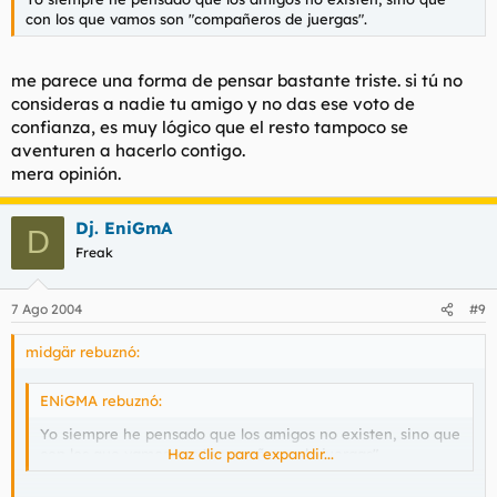
con los que vamos son "compañeros de juergas".
me parece una forma de pensar bastante triste. si tú no
consideras a nadie tu amigo y no das ese voto de
confianza, es muy lógico que el resto tampoco se
aventuren a hacerlo contigo.
mera opinión.
Dj. EniGmA
D
Freak
7 Ago 2004
#9
midgär rebuznó:
ENiGMA rebuznó:
Yo siempre he pensado que los amigos no existen, sino que
con los que vamos son "compañeros de juergas".
Haz clic para expandir...