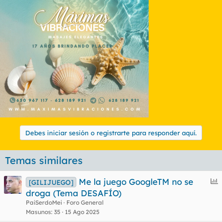
Debes iniciar sesión o registrarte para responder aquí.
Temas similares
E
Me la juego GoogleTM no se
[GILIJUEGO]
n
droga (Tema DESAFÍO)
c
PaiSerdoMei
Foro General
u
Masunos
35
15 Ago 2025