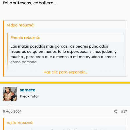
follaputescos, caballero...
redpo rebuznó:
Phenix rebuznó:
Las malas pasadas mas gordas, las peores puñaladas
traperas de quien menos te lo esperabas... si, nos joden, y
mucho , pero creo que almenos a mi me ayudan a crecer
como persona.
Haz clic para expandir...
Últimamente he vivido dos de esas mentadas puñaladas
por parte de una persona, y hoy me siento diferente... sólo
puedo hacer que mirar con lástima a esa persona y
Haz clic para expandir...
preguntarme si su vida es tan triste. En otra ocasión
semete
supongo que habría hecho lo que me plantee en la primera
Freak total
"puñalada" :
-Pegarle una paliza
8 Ago 2004
#17
rojillo rebuznó:
Hoy creo que he aprendido que la gente que realmente
nos jode solo es un ser humano que nos envidia por algun