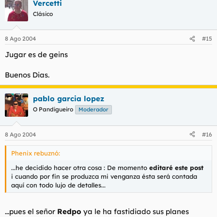
Vercetti
Clásico
8 Ago 2004
#15
Jugar es de geins
Buenos Dias.
pablo garcia lopez
O Pandigueiro
Moderador
8 Ago 2004
#16
Phenix rebuznó:
...he decidido hacer otra cosa : De momento
editaré este post
i cuando por fin se produzca mi venganza ésta será contada
aquí con todo lujo de detalles...
...pues el señor
Redpo
ya le ha fastidiado sus planes