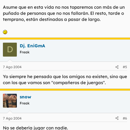
-Pegarle una paliza
Asume que en esta vida no nos toparemos con más de un
puñado de personas que no nos fallarán. El resto, tarde o
temprano, están destinadas a pasar de largo.
Hoy creo que he aprendido que la gente que realmente nos
jode solo es un ser humano que nos envidia por algun motivo,
nos cree superiores.... no lo se, no soy psicólogo yo.
Hoy solo se que lo único que voy a hacer a esa persona es
Dj. EniGmA
despreciarla, si... es inevitable, pero hacerlo porqué se siente
D
inferior a mi. Me quieren joder pues...? adelante, aquí estaré
Freak
yo, para que vea que es algo inútil, que conmigo no es tan facil
jugar.... y no voy ni a tener ni que jugar a su própio juego...sólo
7 Ago 2004
#5
bastará con dejarle que se hunda.
Yo siempre he pensado que los amigos no existen, sino que
PD: Esta noche sólo he dormido 2 horas y me he fumado varios
con los que vamos son "compañeros de juergas".
porros como barras de pan de gordos.
Grácias.
snow
Freak
7 Ago 2004
#6
No se debería jugar con nadie.