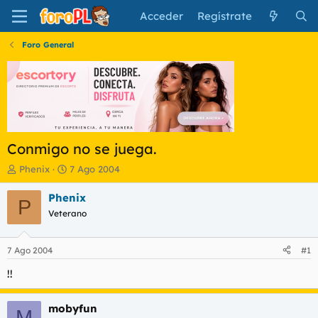
Acceder
Regístrate
Foro General
Conmigo no se juega.
I
F
Phenix
7 Ago 2004
n
e
i
c
Phenix
P
c
h
Veterano
i
a
a
d
d
e
7 Ago 2004
#1
o
i
r
n
!!
d
i
e
c
mobyfun
l
i
M