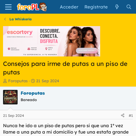
Acceder
Regístrate
La Whiskería
Consejos para irme de putas a un piso de
putas
I
F
Foroputas
21 Sep 2024
n
e
i
c
Foroputas
c
h
Baneado
i
a
a
d
d
e
21 Sep 2024
#1
o
i
r
n
Nunca he ido a un piso de putas pero si que una 1º vez
d
i
llame a una puta a mi domicilio y fue una estafa grande
e
c