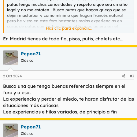
putas tengo muchas curiosidades y respeto a que sea un sitio
legal y no me estafen . Busco putas que hagan griego que se
dejen masturbar y como mínimo que hagan francés natural
pero he visto en este foro bastantes malas experiencias en
casas de putas que les han hecho el lío y no quiero ser el
Haz clic para expandir...
siguiente . Soy de Madrid por lo que sí conocéis una buena
casa de putas o piso de putas en Madrid y me podéis dar
En Madrid tienes de todo tío, pisos, putis, chalets etc...
consejos de cómo ir vestido , cuánto dinero llevar encima y
sobre si me llevo mis tarjetas o DNI
Pepon71
Clásico
2 Oct 2024
#3
Busca una que tenga buenas referencias siempre en el
foro y a esa.
La experiencia y perder el miedo, te haran disfrutar de las
situaciones más curiosas,
Lee experiencias e hilos variados, de principio a fin
Pepon71
Clásico