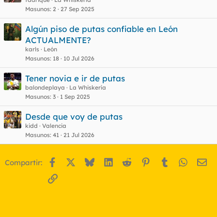
Masunos
2
27 Sep 2025
Algún piso de putas confiable en León
ACTUALMENTE?
karls
León
Masunos
18
10 Jul 2026
Tener novia e ir de putas
balondeplaya
La Whiskería
Masunos
3
1 Sep 2025
Desde que voy de putas
kidd
Valencia
Masunos
41
21 Jul 2026
Facebook
X
Bluesky
LinkedIn
Reddit
Pinterest
Tumblr
WhatsA
Em
Compartir:
Enlace