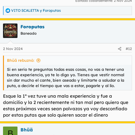
Editado cobardemente:
2 Nov 2024
VITO SCALETTA
y
Foroputas
R
e
a
Foroputas
c
c
Baneado
i
o
n
2 Nov 2024
#12
e
s
Bhüä rebuznó:
:
Si en serio te preguntas todas esas cosas, no vas a tener una
buena experiencia, ya te lo digo yo. Tienes que vestir normal
sin dar mucho el cante, bien aseado y limitarte a saludar a la
puta, a decirle el tiempo que vas a estar, pagarle y al lío.
Esque la 1º vez tuve una mala experiencia y fue a
domicilio y la 2 recientemente ni tan mal pero quiero que
estas próximas veces sean polvazos ya voy desconfiado
por estas putas que solo quieren sacar el dinero
Bhüä
B