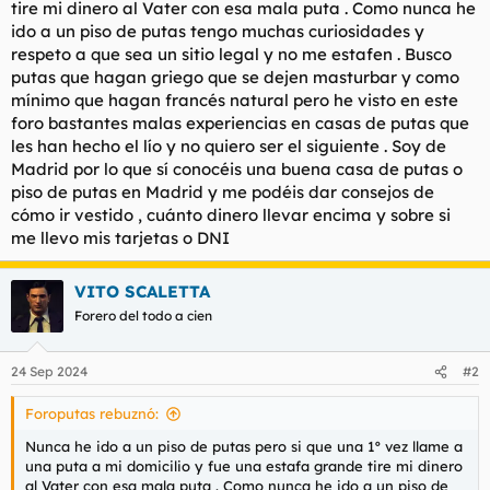
tire mi dinero al Vater con esa mala puta . Como nunca he
l
i
ido a un piso de putas tengo muchas curiosidades y
t
o
respeto a que sea un sitio legal y no me estafen . Busco
e
putas que hagan griego que se dejen masturbar y como
m
a
mínimo que hagan francés natural pero he visto en este
foro bastantes malas experiencias en casas de putas que
les han hecho el lío y no quiero ser el siguiente . Soy de
Madrid por lo que sí conocéis una buena casa de putas o
piso de putas en Madrid y me podéis dar consejos de
cómo ir vestido , cuánto dinero llevar encima y sobre si
me llevo mis tarjetas o DNI
VITO SCALETTA
Forero del todo a cien
24 Sep 2024
#2
Foroputas rebuznó:
Nunca he ido a un piso de putas pero si que una 1º vez llame a
una puta a mi domicilio y fue una estafa grande tire mi dinero
al Vater con esa mala puta . Como nunca he ido a un piso de