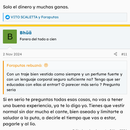
Solo el dinero y muchas ganas.
VITO SCALETTA
y
Foroputas
R
e
a
Bhüä
c
B
c
Forero del todo a cien
i
o
n
2 Nov 2024
#11
e
s
Foroputas rebuznó:
:
Con un traje bien vestido como siempre y un perfume fuerte y
con un lenguaje corporal seguro suficiente no? Tengo que ser
educadas con ellas al entrar? O parecer más serio ? Pregunta
seria
Si en serio te preguntas todas esas cosas, no vas a tener
una buena experiencia, ya te lo digo yo. Tienes que vestir
normal sin dar mucho el cante, bien aseado y limitarte a
saludar a la puta, a decirle el tiempo que vas a estar,
pagarle y al lío.