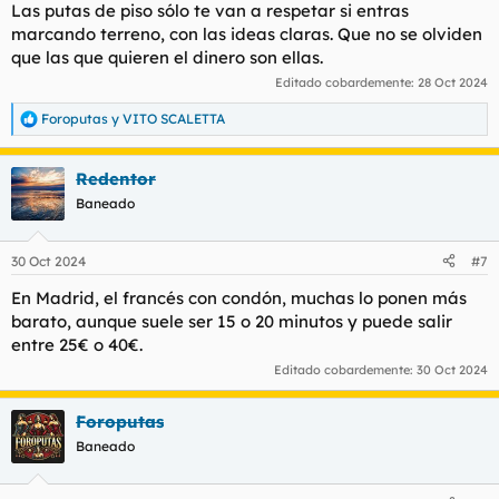
Las putas de piso sólo te van a respetar si entras
marcando terreno, con las ideas claras. Que no se olviden
que las que quieren el dinero son ellas.
Editado cobardemente:
28 Oct 2024
Foroputas
y
VITO SCALETTA
R
e
a
Redentor
c
c
Baneado
i
o
n
30 Oct 2024
#7
e
s
En Madrid, el francés con condón, muchas lo ponen más
:
barato, aunque suele ser 15 o 20 minutos y puede salir
entre 25€ o 40€.
Editado cobardemente:
30 Oct 2024
Foroputas
Baneado