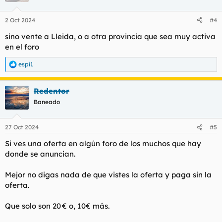
2 Oct 2024
#4
sino vente a Lleida, o a otra provincia que sea muy activa
en el foro
espi1
R
e
a
Redentor
c
c
Baneado
i
o
n
27 Oct 2024
#5
e
s
Si ves una oferta en algún foro de los muchos que hay
:
donde se anuncian.
Mejor no digas nada de que vistes la oferta y paga sin la
oferta.
Que solo son 20 € o, 10€ más.