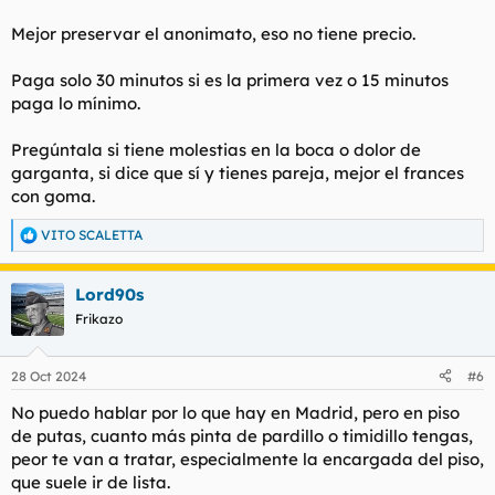
Mejor preservar el anonimato, eso no tiene precio.
Paga solo 30 minutos si es la primera vez o 15 minutos
paga lo mínimo.
Pregúntala si tiene molestias en la boca o dolor de
garganta, si dice que sí y tienes pareja, mejor el frances
con goma.
VITO SCALETTA
R
e
a
Lord90s
c
c
Frikazo
i
o
n
28 Oct 2024
#6
e
s
No puedo hablar por lo que hay en Madrid, pero en piso
:
de putas, cuanto más pinta de pardillo o timidillo tengas,
peor te van a tratar, especialmente la encargada del piso,
que suele ir de lista.