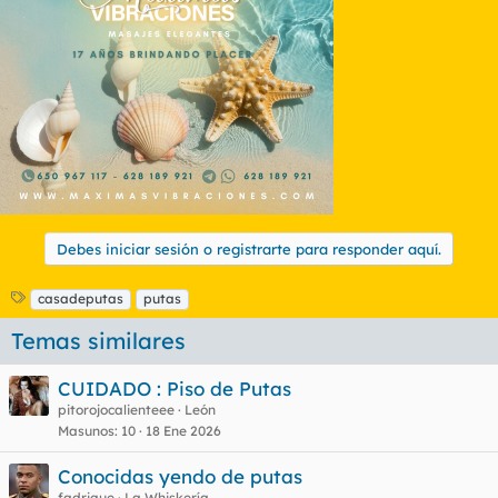
Debes iniciar sesión o registrarte para responder aquí.
E
casadeputas
putas
t
Temas similares
i
q
u
CUIDADO : Piso de Putas
e
pitorojocalienteee
León
t
Masunos
10
18 Ene 2026
a
s
Conocidas yendo de putas
fadrique
La Whiskería