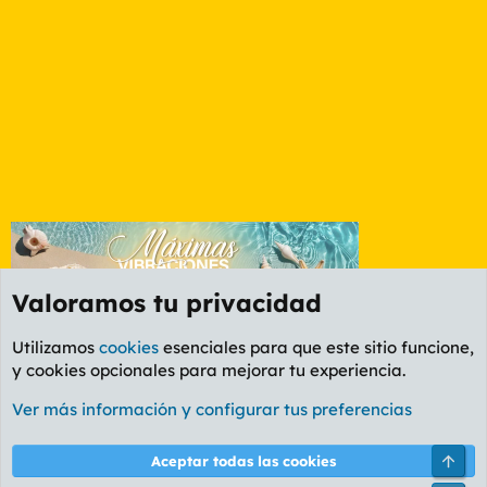
Valoramos tu privacidad
Utilizamos
cookies
esenciales para que este sitio funcione,
y cookies opcionales para mejorar tu experiencia.
La Whiskería
Ver más información y configurar tus preferencias
Cookies
PL OLDSTYLE AMARILLO
Cambiar fuente
Español (ES)
Arri
Aceptar todas las cookies
Contáctanos
Términos y reglas
Política de privacidad
Ayuda