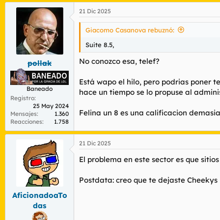
a
21 Dic 2025
c
c
i
Giacomo Casanova rebuznó:
o
n
Suite 8.5,
e
s
No conozco esa, telef?
pollak
:
Está wapo el hilo, pero podrias poner tel
Baneado
hace un tiempo se lo propuse al administ
Registro
25 May 2024
Felina un 8 es una calificacion demas
Mensajes
1.360
Reacciones
1.758
21 Dic 2025
El problema en este sector es que sitios
Postdata: creo que te dejaste Cheekys
AficionadoaTo
das