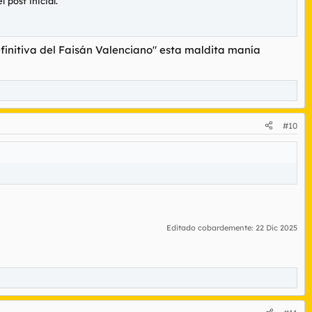
 post inicial.
efinitiva del Faisán Valenciano" esta maldita manía
#10
Editado cobardemente:
22 Dic 2025