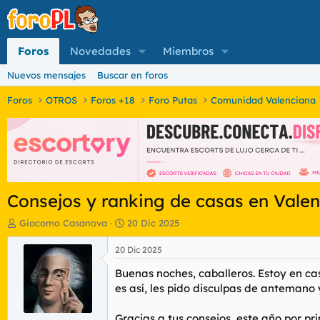
Foros
Novedades
Miembros
Nuevos mensajes
Buscar en foros
Foros
OTROS
Foros +18
Foro Putas
Comunidad Valenciana
Consejos y ranking de casas en Valen
I
F
Giacomo Casanova
20 Dic 2025
n
e
i
c
20 Dic 2025
c
h
Buenas noches, caballeros. Estoy en ca
i
a
a
d
es así, les pido disculpas de antemano 
d
e
o
i
Gracias a tus consejos, este año por p