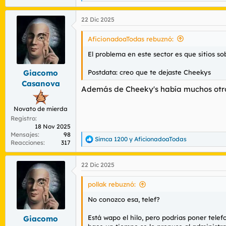
e
a
22 Dic 2025
c
c
i
AficionadoaTodas rebuznó:
o
n
El problema en este sector es que sitios sob
e
s
Postdata: creo que te dejaste Cheekys
Giacomo
:
Casanova
Además de Cheeky's había muchos otros,
Novato de mierda
Registro
18 Nov 2025
Mensajes
98
Simca 1200
y
AficionadoaTodas
R
Reacciones
317
e
a
22 Dic 2025
c
c
i
pollak rebuznó:
o
n
No conozco esa, telef?
e
s
Está wapo el hilo, pero podrias poner telefo
Giacomo
: