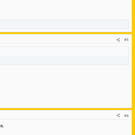
#5
#6
s.