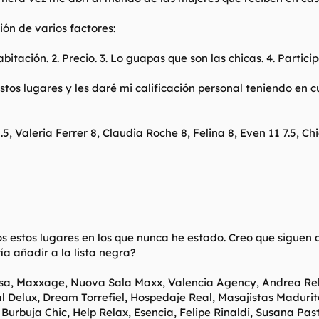
ción de varios factores:
abitación. 2. Precio. 3. Lo guapas que son las chicas. 4. Partici
estos lugares y les daré mi calificación personal teniendo e
8.5, Valeria Ferrer 8, Claudia Roche 8, Felina 8, Even 11 7.5, Ch
 estos lugares en los que nunca he estado. Creo que siguen a
a añadir a la lista negra?
ssa, Maxxage, Nuova Sala Maxx, Valencia Agency, Andrea R
l Delux, Dream Torrefiel, Hospedaje Real, Masajistas Madurit
rbuja Chic, Help Relax, Esencia, Felipe Rinaldi, Susana Past