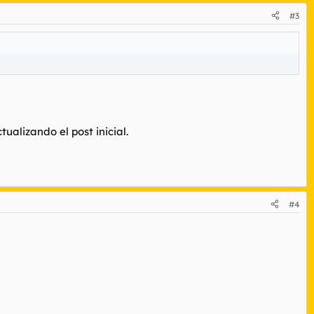
#3
ualizando el post inicial.
#4