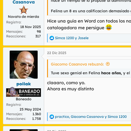
hace un tiempo se lo propuse al administrad
Casanova
Felina un 8 es una calificacion demasiado
Novato de mierda
Hice una guía en Word con todos los no
Registro
18 Nov 2025
catalogadora me persigue
Mensajes
98
Reacciones
317
Simca 1200
y
Josele
R
e
a
22 Dic 2025
c
c
i
Giacomo Casanova rebuznó:
o
n
Tuve sexo genial en Felina
hace años,
y el
e
s
claaaro, como yo.
pollak
:
Ahora es muy distinto
Baneado
Registro
25 May 2024
Mensajes
1.360
practico
,
Giacomo Casanova
y
Simca 1200
R
Reacciones
1.758
e
a