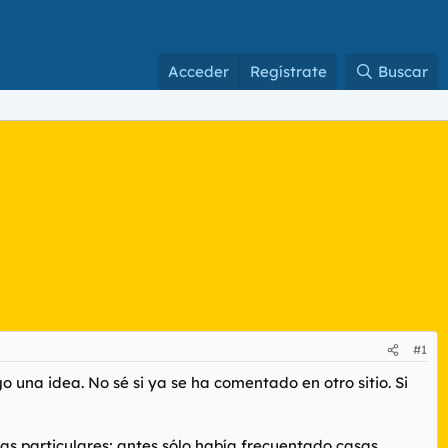
Acceder
Regístrate
Buscar
#1
 una idea. No sé si ya se ha comentado en otro sitio. Si
as particulares; antes sólo había frecuentado casas.