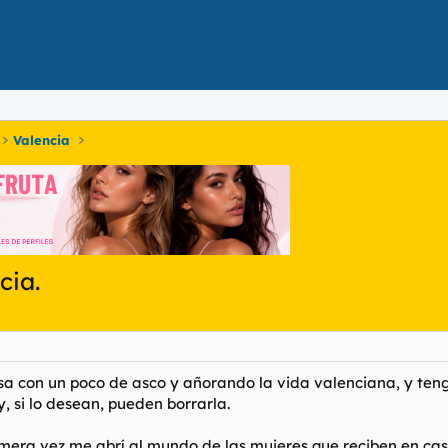
Valencia
cia.
sa con un poco de asco y añorando la vida valenciana, y tengo
y, si lo desean, pueden borrarla.
rimera vez me abrí al mundo de las mujeres que reciben en cas