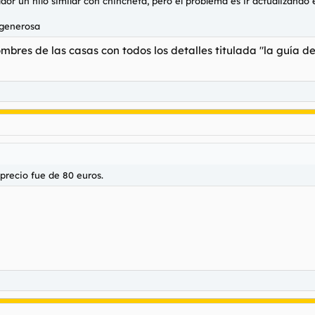
or un hilo similar con chincheta, pero el problema es ir actualizando el
 generosa
mbres de las casas con todos los detalles titulada "la guía d
 precio fue de 80 euros.