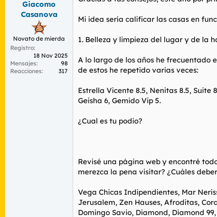
Giacomo
r
n
d
i
Casanova
Mi idea sería calificar las casas en fun
e
c
l
i
t
o
Novato de mierda
1. Belleza y limpieza del lugar y de la h
e
Registro
18 Nov 2025
m
A lo largo de los años he frecuentado 
Mensajes
98
a
de estos he repetido varias veces:
Reacciones
317
Estrella Vicente 8.5, Nenitas 8.5, Suite 
Geisha 6, Gemido Vip 5.
¿Cual es tu podio?
Revisé una página web y encontré todos
merezca la pena visitar? ¿Cuáles deberí
Vega Chicas Indipendientes, Mar Neri
Jerusalem, Zen Hauses, Afroditas, Cora
Domingo Savio, Diamond, Diamond 99, Bu