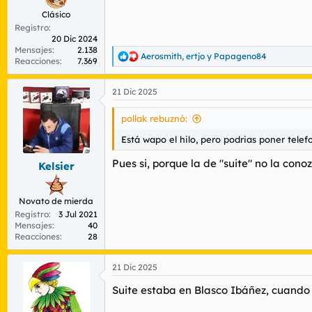
Clásico
Registro
20 Dic 2024
Mensajes
2.138
Aerosmith
,
ertjo
y
Papageno84
R
Reacciones
7.369
e
a
21 Dic 2025
c
c
i
pollak rebuznó:
o
n
Está wapo el hilo, pero podrias poner telefo
e
s
Pues si, porque la de "suite" no la con
Kelsier
:
Novato de mierda
Registro
3 Jul 2021
Mensajes
40
Reacciones
28
21 Dic 2025
Suite estaba en Blasco Ibáñez, cuando 