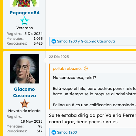
Papageno84
Veterano
Registro
5 Dic 2024
Mensajes
1.093
Simca 1200
y
Giacomo Casanova
R
Reacciones
3.423
e
a
22 Dic 2025
c
c
i
pollak rebuznó:
o
n
No conozco esa, telef?
e
s
Está wapo el hilo, pero podrias poner telefo
Giacomo
:
hace un tiempo se lo propuse al administrad
Casanova
Felina un 8 es una calificacion demasiado
Novato de mierda
Suite estaba dirigida por Valeria Ferrer
Registro
como lugar, tiene pocos rivales.
18 Nov 2025
Mensajes
98
Reacciones
317
Simca 1200
R