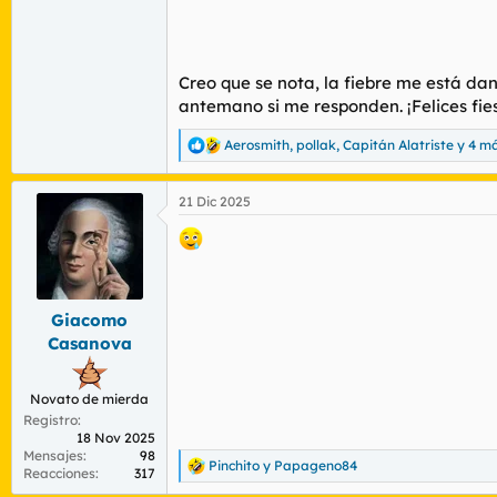
Creo que se nota, la fiebre me está dan
antemano si me responden. ¡Felices fie
Aerosmith
,
pollak
,
Capitán Alatriste
y 4 m
R
e
a
21 Dic 2025
c
c
i
o
n
e
s
Giacomo
:
Casanova
Novato de mierda
Registro
18 Nov 2025
Mensajes
98
Pinchito
y
Papageno84
R
Reacciones
317
e