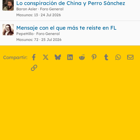
Lo conspiración de China y Perro Sánchez
Baron Asler
Foro General
Masunos
13
24 Jul 2026
Mensaje con el que más te reíste en FL
PepeHillo
Foro General
Masunos
72
25 Jul 2026
Facebook
X
Bluesky
LinkedIn
Reddit
Pinterest
Tumblr
WhatsA
Em
Compartir:
Enlace