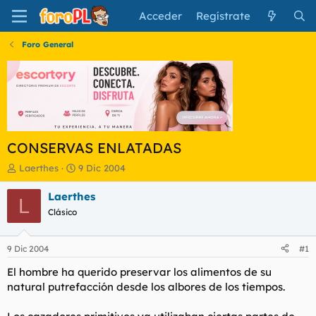
Acceder
Regístrate
Foro General
CONSERVAS ENLATADAS
I
F
Laerthes
9 Dic 2004
n
e
i
c
Laerthes
L
c
h
Clásico
i
a
a
d
d
e
9 Dic 2004
#1
o
i
r
n
El hombre ha querido preservar los alimentos de su
d
i
natural putrefacción desde los albores de los tiempos.
e
c
l
i