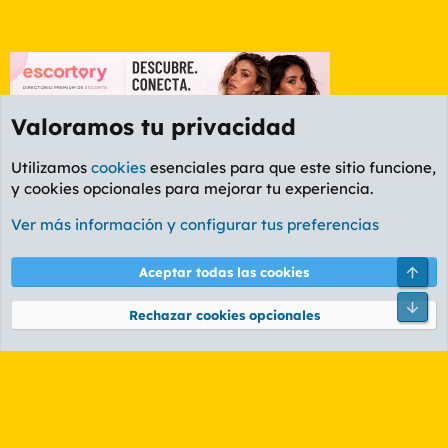
Valoramos tu privacidad
Utilizamos
cookies
esenciales para que este sitio funcione,
y cookies opcionales para mejorar tu experiencia.
Foro General
Ver más información y configurar tus preferencias
Cookies
PL OLDSTYLE AMARILLO
Cambiar fuente
Español (ES)
Arri
Aceptar todas las cookies
Contáctanos
Términos y reglas
Política de privacidad
Ayuda
R
Pie
S
Rechazar cookies opcionales
S
®
Community platform by XenForo
© 2010-2026 XenForo Ltd.