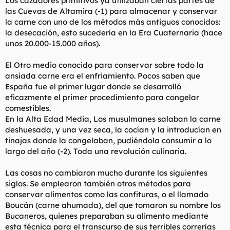
Los cazadores primitivos ya utilizaban ciertas partes de
t
o
las Cuevas de Altamira (-1) para almacenar y conservar
e
la carne con uno de los métodos más antiguos conocidos:
m
a
la desecación, esto sucedería en la Era Cuaternaria (hace
unos 20.000-15.000 años).
El Otro medio conocido para conservar sobre todo la
ansiada carne era el enfriamiento. Pocos saben que
España fue el primer lugar donde se desarrolló
eficazmente el primer procedimiento para congelar
comestibles.
En la Alta Edad Media, Los musulmanes salaban la carne
deshuesada, y una vez seca, la cocían y la introducían en
tinajas donde la congelaban, pudiéndola consumir a lo
largo del año (-2). Toda una revolución culinaria.
Las cosas no cambiaron mucho durante los siguientes
siglos. Se emplearon también otros métodos para
conservar alimentos como las confituras, o el llamado
Boucán (carne ahumada), del que tomaron su nombre los
Bucaneros, quienes preparaban su alimento mediante
esta técnica para el transcurso de sus terribles correrías