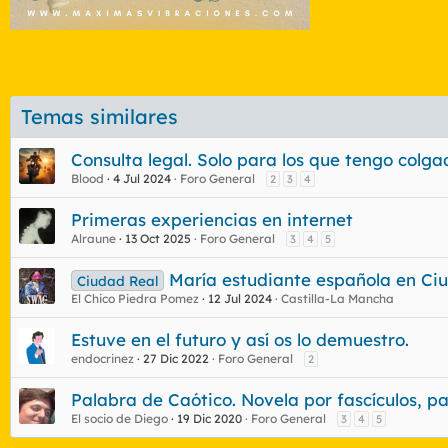
Temas similares
Consulta legal. Solo para los que tengo colga
Blood
4 Jul 2024
Foro General
2
3
4
Primeras experiencias en internet
Alraune
13 Oct 2025
Foro General
3
4
5
María estudiante española en Ci
Ciudad Real
El Chico Piedra Pomez
12 Jul 2024
Castilla-La Mancha
Estuve en el futuro y así os lo demuestro.
endocrinez
27 Dic 2022
Foro General
2
Palabra de Caótico. Novela por fascículos, p
El socio de Diego
19 Dic 2020
Foro General
3
4
5