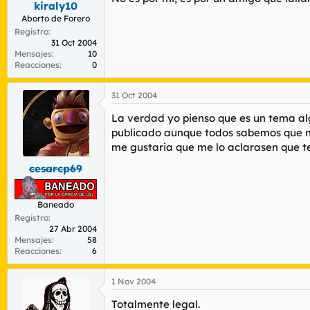
kiraly10
r
n
d
i
Aborto de Forero
e
c
Registro
l
i
31 Oct 2004
Mensajes
10
t
o
Reacciones
0
e
m
a
31 Oct 2004
La verdad yo pienso que es un tema algo
publicado aunque todos sabemos que no
me gustaria que me lo aclarasen que t
cesarcp69
Baneado
Registro
27 Abr 2004
Mensajes
58
Reacciones
6
1 Nov 2004
Totalmente legal.