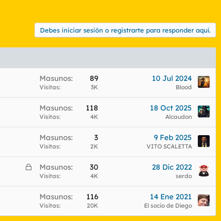
Debes iniciar sesión o registrarte para responder aquí.
Masunos
89
10 Jul 2024
Visitas
3K
Blood
Masunos
118
18 Oct 2025
Visitas
4K
Alcaudon
Masunos
3
9 Feb 2025
Visitas
2K
VITO SCALETTA
C
Masunos
30
28 Dic 2022
e
Visitas
4K
serdo
r
Masunos
116
14 Ene 2021
r
Visitas
20K
El socio de Diego
a
d