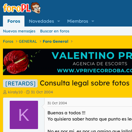
Foros
Novedades
Miembros
Nuevos mensajes
Buscar en foros
Foros
GENERAL
Foro General
Consulta legal sobre fotos
[RETARDS]
I
F
kiraly10
31 Oct 2004
n
e
i
c
31 Oct 2004
c
K
h
Buenas a todos !!!
i
a
a
d
Yo quisiera saber hasta que punto es le
d
e
o
i
No es por mi, es por un amigo que lall