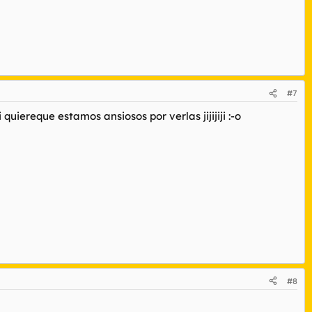
#7
iereque estamos ansiosos por verlas jijijiji :-o
#8