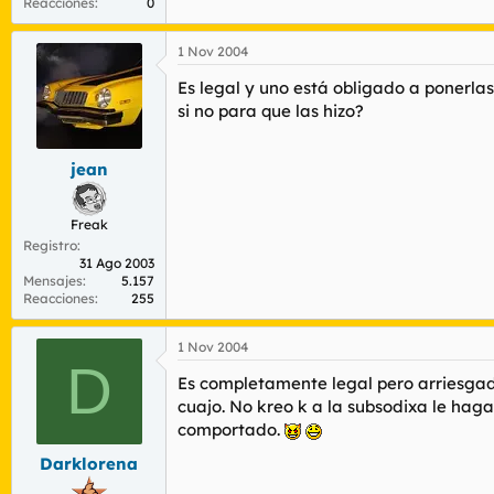
Reacciones
0
1 Nov 2004
Es legal y uno está obligado a ponerlas
si no para que las hizo?
jean
Freak
Registro
31 Ago 2003
Mensajes
5.157
Reacciones
255
1 Nov 2004
D
Es completamente legal pero arriesgado.
cuajo. No kreo k a la subsodixa le hag
comportado.
Darklorena