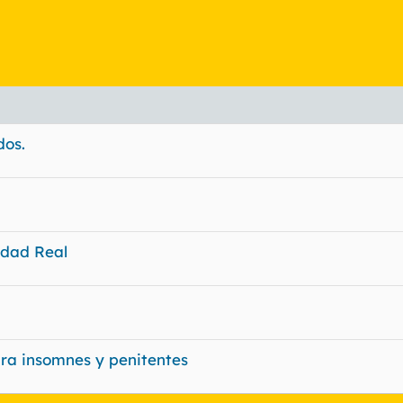
dos.
udad Real
ara insomnes y penitentes