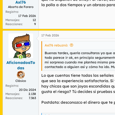
Axl76
r
n
la polla a dos tiempos y un abrazo par
d
i
Aborto de Forero
e
c
Registro
l
i
17 Feb 2026
Mensajes
12
t
o
Reacciones
9
e
m
a
17 Feb 2026
Axl76 rebuznó:
Buenas tardes, quería consultaros ya que 
todo parece ir ok, en principio seguramen
mi sorpresa cuando me plantea mismo preci
AficionadoaTo
contactado a alguien así y cómo ha ido. M
das
Lo que cuentas tiene todas las señales
que sea la experiencia satisfactoria. S
Clásico
Registro
hay chicas que son joyas escondidas qu
20 Dic 2024
gusta el riesgo? Tú decides si pruebas
Mensajes
2.138
Reacciones
7.363
Postdata: desconozco el dinero que te pi