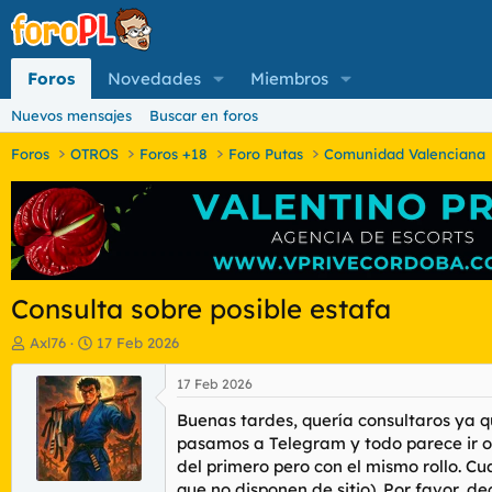
Foros
Novedades
Miembros
Nuevos mensajes
Buscar en foros
Foros
OTROS
Foros +18
Foro Putas
Comunidad Valenciana
Consulta sobre posible estafa
I
F
Axl76
17 Feb 2026
n
e
i
c
17 Feb 2026
c
h
Buenas tardes, quería consultaros ya q
i
a
a
d
pasamos a Telegram y todo parece ir o
d
e
del primero pero con el mismo rollo. 
o
i
que no disponen de sitio). Por favor, 