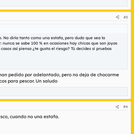
#3
o. No diría tanto como una estafa, pero dudo que sea la
tor: nunca se sabe 100 % en ocasiones hay chicas que son joyas
asos así piensa ¿te gusta el riesgo? Tú decides si pruebas
o han pedido por adelantado, pero no deja de chocarme
icos para pescar. Un saludo
#4
asco, cuando no una estafa.