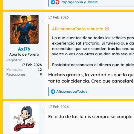
Papageno84
y
Josele
R
e
a
17 Feb 2026
c
c
i
AficionadoaTodas rebuznó:
o
n
Lo que cuentas tiene todas las señales par
e
experiencia satisfactoria. Si tuviera que 
s
escondidas que se esconden tras los anunci
Axl76
:
suerte o vas con otras que den más seguri
Aborto de Forero
Registro
Postdata: desconozco el dinero que te pide. 
17 Feb 2026
Mensajes
12
Muchas gracias, la verdad es que lo q
Reacciones
9
tanta coincidencia. Creo que cancelaré,
AficionadoaTodas
R
e
a
17 Feb 2026
c
c
En esto de las lumis siempre se cumple 
i
o
n
e