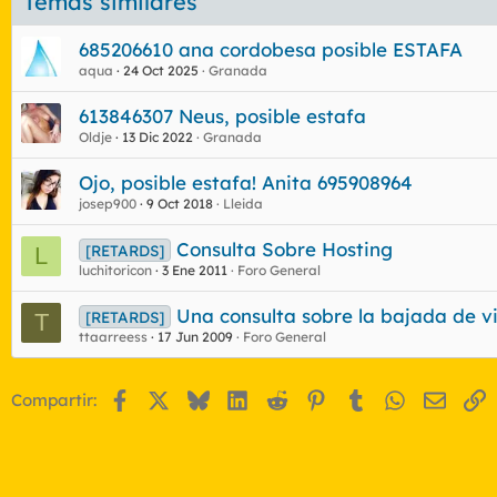
Temas similares
685206610 ana cordobesa posible ESTAFA
aqua
24 Oct 2025
Granada
613846307 Neus, posible estafa
Oldje
13 Dic 2022
Granada
Ojo, posible estafa! Anita 695908964
josep900
9 Oct 2018
Lleida
Consulta Sobre Hosting
[RETARDS]
L
luchitoricon
3 Ene 2011
Foro General
Una consulta sobre la bajada de v
[RETARDS]
T
ttaarreess
17 Jun 2009
Foro General
Facebook
X
Bluesky
LinkedIn
Reddit
Pinterest
Tumblr
WhatsApp
Email
E
Compartir: