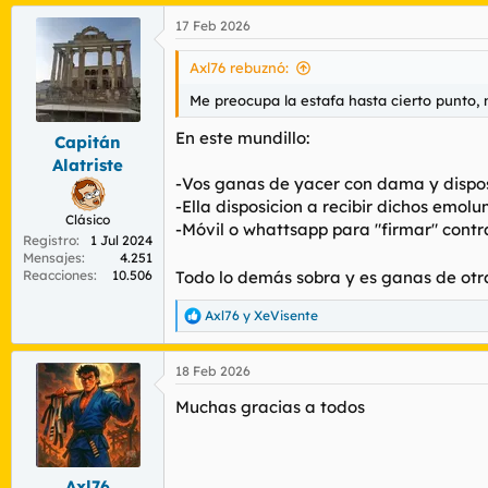
a
17 Feb 2026
c
c
i
Axl76 rebuznó:
o
n
Me preocupa la estafa hasta cierto punto, 
e
s
En este mundillo:
Capitán
:
Alatriste
-Vos ganas de yacer con dama y dispo
-Ella disposicion a recibir dichos emol
Clásico
-Móvil o whattsapp para "firmar" contr
Registro
1 Jul 2024
Mensajes
4.251
Reacciones
10.506
Todo lo demás sobra y es ganas de otr
Axl76
y
XeVisente
R
e
a
18 Feb 2026
c
c
Muchas gracias a todos
i
o
n
e
s
Axl76