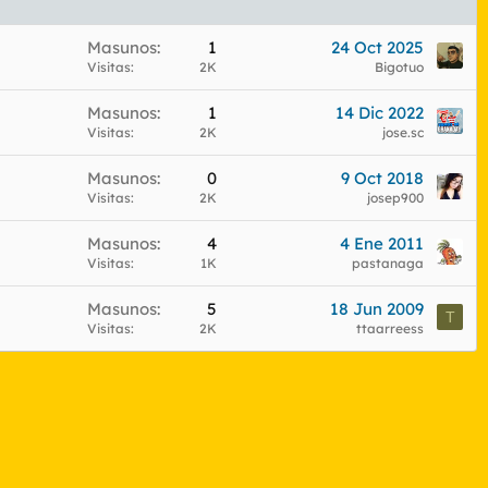
Masunos
1
24 Oct 2025
Visitas
2K
Bigotuo
Masunos
1
14 Dic 2022
Visitas
2K
jose.sc
Masunos
0
9 Oct 2018
Visitas
2K
josep900
Masunos
4
4 Ene 2011
Visitas
1K
pastanaga
Masunos
5
18 Jun 2009
T
Visitas
2K
ttaarreess