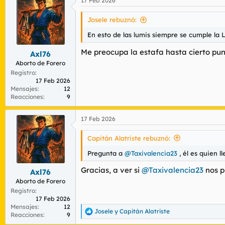
17 Feb 2026
c
c
i
Josele rebuznó:
o
n
En esto de las lumis siempre se cumple la 
e
s
Me preocupa la estafa hasta cierto punt
Axl76
:
Aborto de Forero
Registro
17 Feb 2026
Mensajes
12
Reacciones
9
17 Feb 2026
Capitán Alatriste rebuznó:
Pregunta a
@Taxivalencia23
, él es quien l
Gracias, a ver si
@Taxivalencia23
nos p
Axl76
Aborto de Forero
Registro
17 Feb 2026
Mensajes
12
Josele
y
Capitán Alatriste
R
Reacciones
9
e