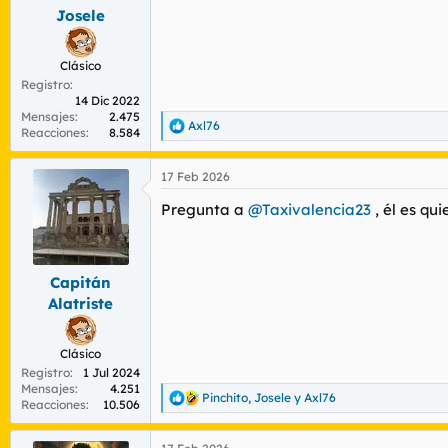
s
Josele
:
Clásico
Registro
14 Dic 2022
Mensajes
2.475
Axl76
R
Reacciones
8.584
e
a
17 Feb 2026
c
c
Pregunta a
@Taxivalencia23
, él es qu
i
o
n
e
s
Capitán
:
Alatriste
Clásico
Registro
1 Jul 2024
Mensajes
4.251
Pinchito
,
Josele
y
Axl76
R
Reacciones
10.506
e
a