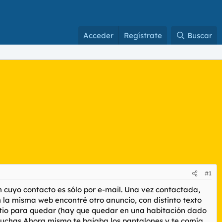
Acceder
Regístrate
Buscar
#1
 cuyo contacto es sólo por e-mail. Una vez contactada,
la misma web encontré otro anuncio, con distinto texto
sitio para quedar (hay que quedar en una habitación dado
. Muchas Ahora mismo te bajaba los pantalones y te comía