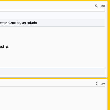
#8
star. Gracias, un saludo
estra.
#9