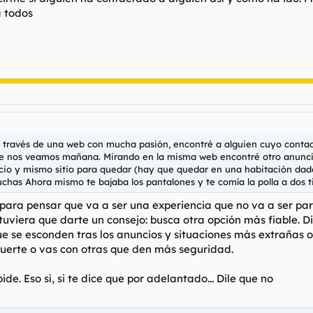
a todos
a través de una web con mucha pasión, encontré a alguien cuyo contac
te nos veamos mañana. Mirando en la misma web encontré otro anuncio, 
o y mismo sitio para quedar (hay que quedar en una habitación dado q
uchas Ahora mismo te bajaba los pantalones y te comía la polla a dos 
 para pensar que va a ser una experiencia que no va a ser pa
i tuviera que darte un consejo: busca otra opción más fiable. 
e se esconden tras los anuncios y situaciones más extrañas 
 suerte o vas con otras que den más seguridad.
de. Eso sí, si te dice que por adelantado... Dile que no