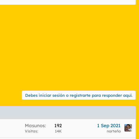
Debes iniciar sesión o registrarte para responder aquí.
Masunos
192
1 Sep 2021
Visitas
14K
norteño