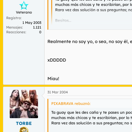
muchas más chicas y te escribirían, por l
Rara vez das solución a sus preguntas; no
Veterano
Registro
Besitos...
1 May 2003
Mensajes
1.121
Reacciones
0
Realmente no soy yo, o sea, no soy él, e
por fin vuelve a postear el del avatar del g
xDDDDDD
xDDDDD
Miau!
31 Mar 2004
PIXABRAVA rebuznó:
Ta guay que les des caña y te pases un poco
muchas más chicas y te escribirían, por lo 
Rara vez das solución a sus preguntas; no s
TORBE