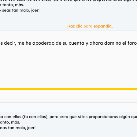
o tanto, más.
 seas tan malo, joer!
Haz clic para expandir...
Haz clic para expandir...
s decir, me he apoderao de su cuenta y ahora domino el foro... 
ato
 con ellas (tb con ellos), pero creo que si les proporcionaras algún qu
tanto, más.
eas tan malo, joer!