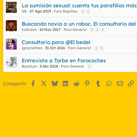
La sumisión sexual: cuenta tus parafilias m
Slk
27 Ago 2019
Foro Rapiñas
2
3
Buscando novia a un roboc. El consultorio de
kalkulon
10 Nov 2017
Foro General
3
4
5
Consultorio para @El bedel
ignaciofdez
31 Oct 2016
Foro General
2
3
Entrevista a Torbe en Forocoches
Backlum
3 Abr 2018
Foro General
2
Facebook
X
Bluesky
LinkedIn
Reddit
Pinterest
Tumblr
WhatsApp
Email
E
Compartir: