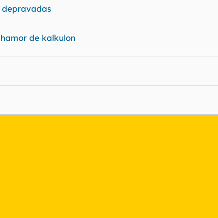
ás depravadas
l hamor de kalkulon
nlace