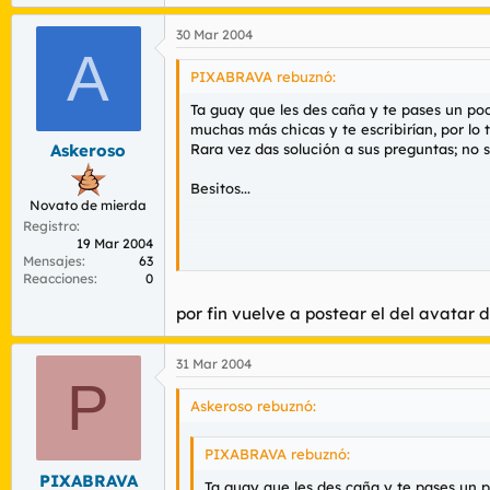
30 Mar 2004
A
PIXABRAVA rebuznó:
Ta guay que les des caña y te pases un poco
muchas más chicas y te escribirían, por lo 
Rara vez das solución a sus preguntas; no s
Askeroso
Besitos...
Novato de mierda
Registro
19 Mar 2004
Mensajes
63
Reacciones
0
por fin vuelve a postear el del avatar 
xDDDDDD
31 Mar 2004
P
Askeroso rebuznó:
PIXABRAVA rebuznó:
PIXABRAVA
Ta guay que les des caña y te pases un po