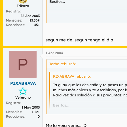
Besitos...
Frikazo
Registro
28 Abr 2003
Mensajes
13.569
Reacciones
451
xDDDDDD
segun me de, segun tenga el dia
1 Abr 2004
P
Torbe rebuznó:
PIXABRAVA rebuznó:
PIXABRAVA
Ta guay que les des caña y te pases un po
muchas más chicas y te escribirían, por l
Rara vez das solución a sus preguntas; no
Veterano
Registro
Besitos...
1 May 2003
Mensajes
1.121
Reacciones
0
Me lo veía venir.... :D