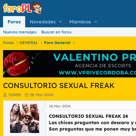
Foros
Novedades
Miembros
Nuevos mensajes
Buscar en foros
Foros
GENERAL
Foro General
CONSULTORIO SEXUAL FREAK
I
F
TORBE
28 Mar 2004
n
e
i
c
28 Mar 2004
c
h
CONSULTORIO SEXUAL FREAK 24
i
a
a
d
Las chicas preguntan con descaro y 
d
e
Son preguntas que me ponen muy bru
o
i