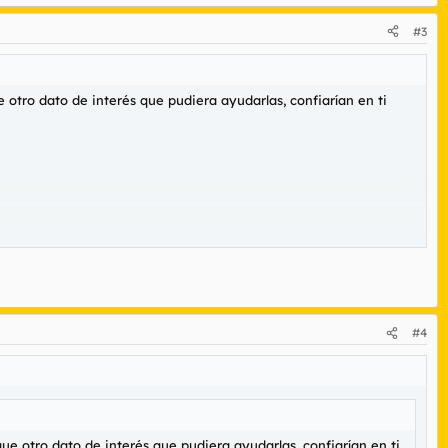
#3
e otro dato de interés que pudiera ayudarlas, confiarían en ti
#4
que otro dato de interés que pudiera ayudarlas, confiarían en ti