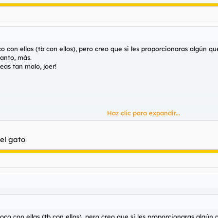
 con ellas (tb con ellos), pero creo que si les proporcionaras algún qu
tanto, más.
eas tan malo, joer!
Haz clic para expandir...
del gato
co con ellas (tb con ellos), pero creo que si les proporcionaras algún 