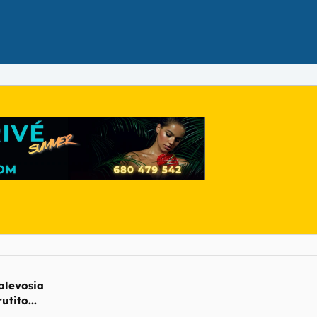
alevosia
tito...