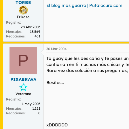
TORBE
r
n
El blog más guarro | Putalocura.com
d
i
e
c
Frikazo
l
i
Registro
t
o
28 Abr 2003
e
Mensajes
13.569
m
Reacciones
451
a
30 Mar 2004
P
Ta guay que les des caña y te pases un 
confiarían en ti muchas más chicas y te 
Rara vez das solución a sus preguntas; 
PIXABRAVA
Besitos...
Veterano
Registro
1 May 2003
Mensajes
1.121
Reacciones
0
xDDDDDD