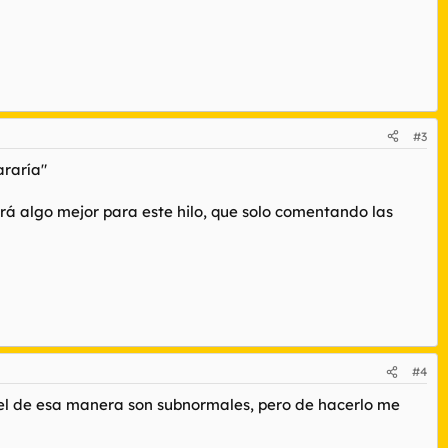
#3
araría"
á algo mejor para este hilo, que solo comentando las
#4
iel de esa manera son subnormales, pero de hacerlo me