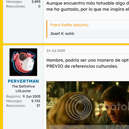
Mensajes
5.893
Aunque encuentro más
tatuable
algo d
Reacciones
0
me ha gustado, por lo que me inspira e
Franz Kafka rebuznó:
Josef K soñó:
24 Jul 2009
Hombre, podría ser una manera de opti
PREVIO de referencias culturales.
PERVERTMAN
The Definitive
LOLaster
Registro
9 Jun 2003
Mensajes
9.755
Reacciones
37