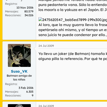
Registro
pura pedantería vana. Sólo lo entiendo 
10 Nov 2006
los maorís o la yakuza en el Japón. El 
Mensajes
80.579
Reacciones
34.026
Al loro, que la muy guarra lleva la fra
apetársela ahí mismo, y al tiempo un e
sano juicio te puede condenar por ello.
24 Jul 2009
Yo llevo un joker (de Batman) tamaño k
alguna pilla la referencia. Por qué te 
Suso_VK
Batman amigo de
las niñas
Registro
3 Feb 2006
Mensajes
6.305
Reacciones
9
24 Jul 2009