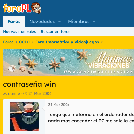
Foros
Novedades
Miembros
Nuevos mensajes
Buscar en foros
Foros
OCIO
Foro Informática y Videojuegos
contraseña win
I
F
dunne
24 Mar 2006
n
e
i
c
24 Mar 2006
c
h
tengo que meterme en el ordenador de 
i
a
a
d
nada mas encender el PC me sale la co
d
e
o
i