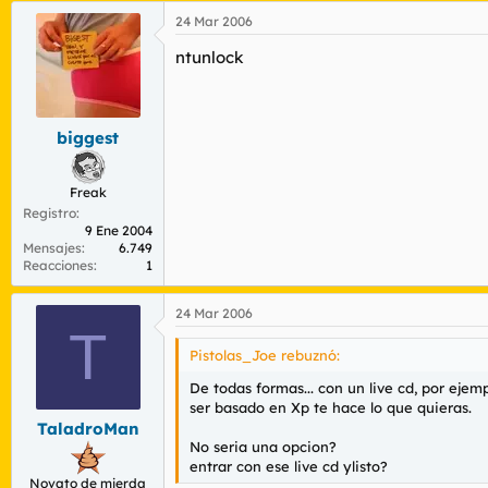
24 Mar 2006
ntunlock
biggest
Freak
Registro
9 Ene 2004
Mensajes
6.749
Reacciones
1
24 Mar 2006
T
Pistolas_Joe rebuznó:
De todas formas... con un live cd, por ejem
ser basado en Xp te hace lo que quieras.
TaladroMan
No seria una opcion?
entrar con ese live cd ylisto?
Novato de mierda