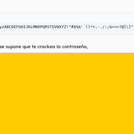
yzABCDEFGHIJKLMNOPQRSTUVWXYZ!"#$%&' ()*+,-./:;&<=>?@[\]^
 se supone que te crackea la contraseña,