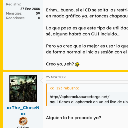
Registro
27 Ene 2006
Erhm... bueno, si el CD se salta las res
Mensajes
59
en modo gráfico ya, entonces chapeau.
Reacciones
0
Lo que pasa es que este tipo de utilid
sé, alguna habrá con GUI incluido...
Pero yo creo que lo mejor es usar lo qu
de forma normal e inicias sesión con e
Creo yo, ¿eh?
25 Mar 2006
xk_123 rebuznó:
http://ophcrack.sourceforge.net/
aqui tienes el ophcrack en un cd live de ub
xxThe_ChoseN
xx
Alguien lo ha probado ya?
Clásico