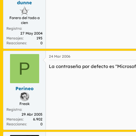
dunne
r
n
d
i
e
c
Forero del todo a
l
i
cien
t
o
Registro
e
27 May 2004
m
Mensajes
195
a
Reacciones
0
24 Mar 2006
P
La contraseña por defecto es "Microsoft
Perineo
Freak
Registro
29 Abr 2005
Mensajes
6.902
Reacciones
0