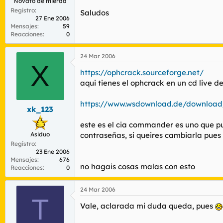
Novato de mierda
Registro
Saludos
27 Ene 2006
Mensajes
59
Reacciones
0
24 Mar 2006
X
https://ophcrack.sourceforge.net/
aqui tienes el ophcrack en un cd live de
https://www.wsdownload.de/download/
xk_123
este es el cia commander es uno que pu
Asiduo
contraseñas, si queires cambiarla pues 
Registro
23 Ene 2006
Mensajes
676
no hagais cosas malas con esto
Reacciones
0
24 Mar 2006
T
Vale, aclarada mi duda queda, pues