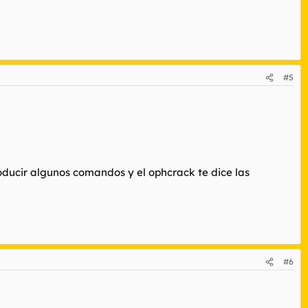
#5
oducir algunos comandos y el ophcrack te dice las
#6