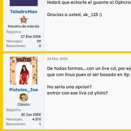
Habrá que echarle el guante al Ophcrack
TaladroMan
Gracias a usted, xk_123 :)
Novato de mierda
Registro
27 Ene 2006
Mensajes
59
Reacciones
0
24 Mar 2006
De todas formas... con un live cd, por 
que con linux pues al ser basado en Xp 
No seria una opcion?
Pistolas_Joe
entrar con ese live cd ylisto?
Clásico
Registro
30 Jun 2005
Mensajes
4.370
Reacciones
1