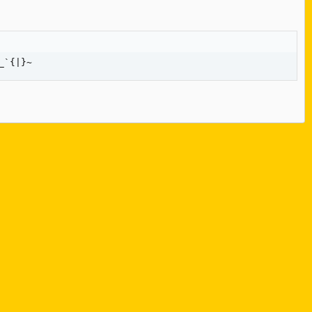
_`{|}~