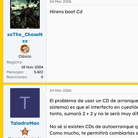
24 Mar 2006
Hirens boot Cd
xxThe_ChoseN
xx
Clásico
Registro
18 Nov 2004
Mensajes
3.422
Reacciones
0
24 Mar 2006
T
El problema de usar un CD de arranque
sistema) es que el interfecto en cuestió
tonto, sumará 2 + 2 y no le será muy dif
TaladroMan
No sé si existen CDs de autoarranque q
Como mucho, te permitirá cambiarlas si