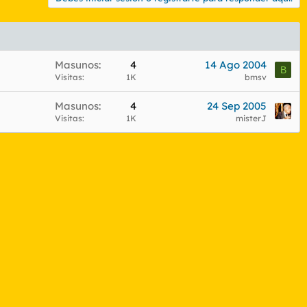
Masunos
4
14 Ago 2004
B
Visitas
1K
bmsv
Masunos
4
24 Sep 2005
Visitas
1K
misterJ