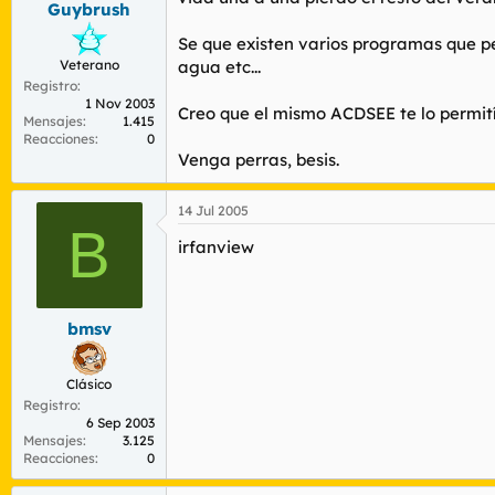
Guybrush
r
n
d
i
Se que existen varios programas que pe
e
c
Veterano
agua etc...
l
i
Registro
t
o
1 Nov 2003
e
Creo que el mismo ACDSEE te lo permití
Mensajes
1.415
m
Reacciones
0
a
Venga perras, besis.
14 Jul 2005
B
irfanview
bmsv
Clásico
Registro
6 Sep 2003
Mensajes
3.125
Reacciones
0