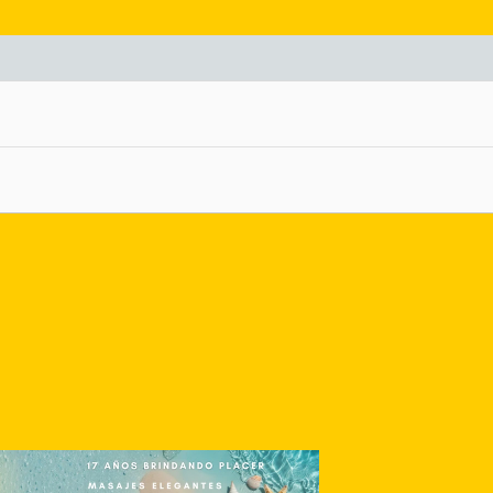
nlace