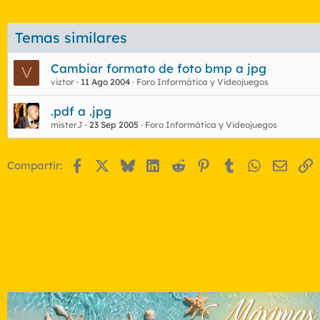
Temas similares
Cambiar formato de foto bmp a jpg
V
viztor
11 Ago 2004
Foro Informática y Videojuegos
.pdf a .jpg
misterJ
23 Sep 2005
Foro Informática y Videojuegos
Facebook
X
Bluesky
LinkedIn
Reddit
Pinterest
Tumblr
WhatsApp
Email
E
Compartir: