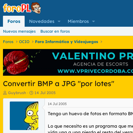
Foros
Novedades
Miembros
Nuevos mensajes
Buscar en foros
Foros
OCIO
Foro Informática y Videojuegos
Convertir BMP a JPG "por lotes"
I
F
Guybrush
14 Jul 2005
n
e
i
c
14 Jul 2005
c
h
Tengo un huevo de fotos en formato B
i
a
a
d
d
e
Lo que necesito es un programa que me 
o
i
vida una a una pierdo el resto del veran