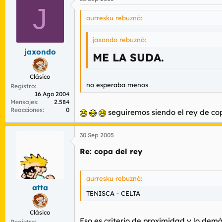
J
aurresku rebuznó:
jaxondo rebuznó:
jaxondo
ME LA SUDA.
Clásico
no esperaba menos
Registro
16 Ago 2004
Mensajes
2.584
Reacciones
0
seguiremos siendo el rey de co
30 Sep 2005
Re: copa del rey
aurresku rebuznó:
atta
TENISCA - CELTA
Clásico
Eso es criterio de proximidad y lo demá
Registro