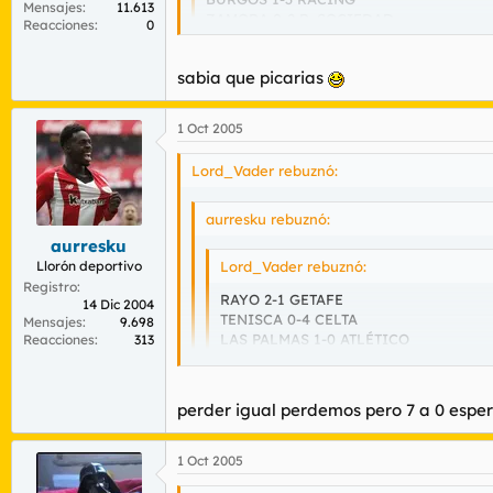
Mensajes
11.613
ZAMORA 0-2 R. SOCIEDAD
Reacciones
0
EIBAR 0-2 ALAVÉS
ALICANTE 1-3 ZARAGOZA
sabia que picarias
ALCOYANO 0-4 MALLORCA
LOGROÑÉS 1-3 LLEIDA
HOSPITALET 0-4 NÁSTIC
1 Oct 2005
BAZA 0-5 MÁLAGA
:137 :137 :137 :137 :137 :137 :137 :137 :137
ALBACETE 1-0 CÁDIZ
Lord_Vader rebuznó:
XEREZ 2-0 NUMANCIA
aurresku rebuznó:
aurresku
Llorón deportivo
Lord_Vader rebuznó:
Registro
RAYO 2-1 GETAFE
14 Dic 2004
TENISCA 0-4 CELTA
Mensajes
9.698
LAS PALMAS 1-0 ATLÉTICO
Reacciones
313
REAL UNIÓN 7-0 ATHLETIC
BURGOS 1-3 RACING
ZAMORA 0-2 R. SOCIEDAD
perder igual perdemos pero 7 a 0 esper
EIBAR 0-2 ALAVÉS
sabia que picarias
ALICANTE 1-3 ZARAGOZA
1 Oct 2005
ALCOYANO 0-4 MALLORCA