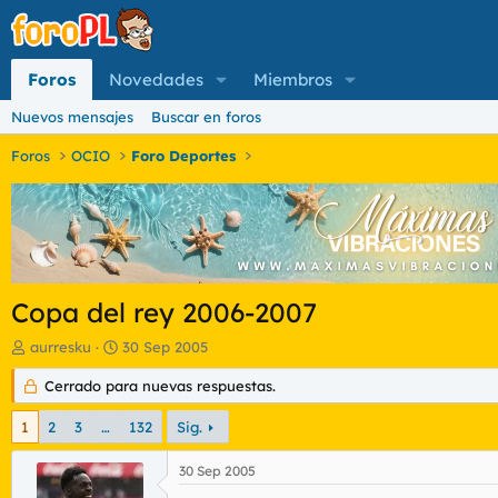
Foros
Novedades
Miembros
Nuevos mensajes
Buscar en foros
Foros
OCIO
Foro Deportes
Copa del rey 2006-2007
I
F
aurresku
30 Sep 2005
n
e
i
Cerrado para nuevas respuestas.
c
c
h
i
a
1
2
3
…
132
Sig.
a
d
d
e
30 Sep 2005
o
i