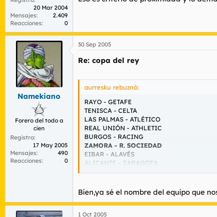
20 Mar 2004
Mensajes
2.409
Reacciones
0
30 Sep 2005
Re: copa del rey
aurresku rebuznó:
Namekiano
RAYO - GETAFE
TENISCA - CELTA
LAS PALMAS - ATLÉTICO
Forero del todo a
REAL UNIÓN - ATHLETIC
cien
BURGOS - RACING
Registro
17 May 2005
ZAMORA - R. SOCIEDAD
Mensajes
490
EIBAR - ALAVÉS
Reacciones
0
ALICANTE - ZARAGOZA
ALCOYANO - MALLORCA
LOGROÑÉS - LLEIDA
HOSPITALET - NÁSTIC
Bien,ya sé el nombre del equipo que nos
BAZA - MÁLAGA
ALBACETE - CÁDIZ
1 Oct 2005
XEREZ - NUMANCIA