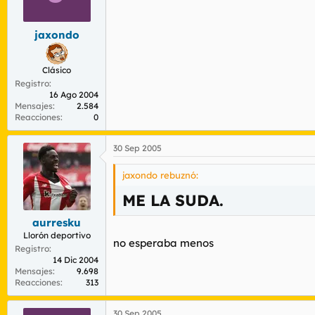
jaxondo
Clásico
Registro
16 Ago 2004
Mensajes
2.584
Reacciones
0
30 Sep 2005
jaxondo rebuznó:
ME LA SUDA.
aurresku
Llorón deportivo
no esperaba menos
Registro
14 Dic 2004
Mensajes
9.698
Reacciones
313
30 Sep 2005