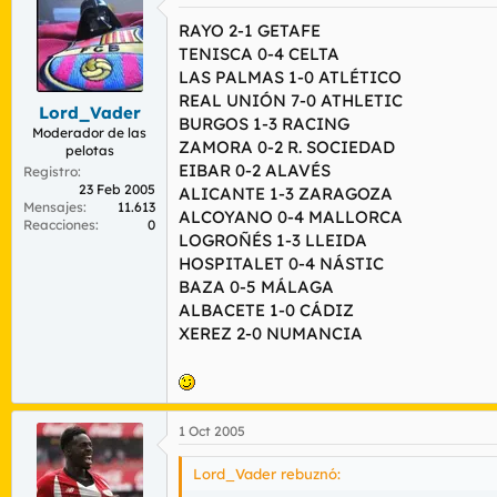
RAYO 2-1 GETAFE
a pesar de que a muchos por culpa de esto
TENISCA 0-4 CELTA
competicion los emparejamientos de arriba
LAS PALMAS 1-0 ATLÉTICO
REAL UNIÓN 7-0 ATHLETIC
Lord_Vader
BURGOS 1-3 RACING
Moderador de las
ZAMORA 0-2 R. SOCIEDAD
pelotas
EIBAR 0-2 ALAVÉS
Registro
23 Feb 2005
ALICANTE 1-3 ZARAGOZA
Mensajes
11.613
ALCOYANO 0-4 MALLORCA
Reacciones
0
LOGROÑÉS 1-3 LLEIDA
HOSPITALET 0-4 NÁSTIC
BAZA 0-5 MÁLAGA
ALBACETE 1-0 CÁDIZ
XEREZ 2-0 NUMANCIA
1 Oct 2005
Lord_Vader rebuznó: