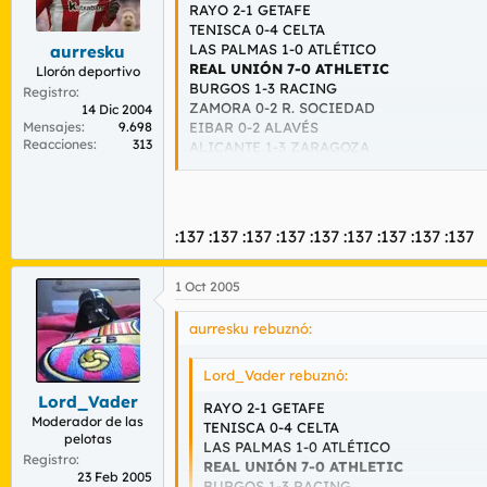
RAYO 2-1 GETAFE
TENISCA 0-4 CELTA
LAS PALMAS 1-0 ATLÉTICO
aurresku
REAL UNIÓN 7-0 ATHLETIC
Llorón deportivo
BURGOS 1-3 RACING
Registro
ZAMORA 0-2 R. SOCIEDAD
14 Dic 2004
Mensajes
9.698
EIBAR 0-2 ALAVÉS
Reacciones
313
ALICANTE 1-3 ZARAGOZA
ALCOYANO 0-4 MALLORCA
LOGROÑÉS 1-3 LLEIDA
HOSPITALET 0-4 NÁSTIC
BAZA 0-5 MÁLAGA
:137 :137 :137 :137 :137 :137 :137 :137 :137
ALBACETE 1-0 CÁDIZ
XEREZ 2-0 NUMANCIA
1 Oct 2005
aurresku rebuznó:
Lord_Vader rebuznó:
Lord_Vader
RAYO 2-1 GETAFE
Moderador de las
TENISCA 0-4 CELTA
pelotas
LAS PALMAS 1-0 ATLÉTICO
Registro
REAL UNIÓN 7-0 ATHLETIC
23 Feb 2005
BURGOS 1-3 RACING