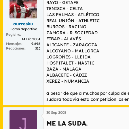
r
n
RAYO - GETAFE
d
i
TENISCA - CELTA
e
c
LAS PALMAS - ATLÉTICO
l
i
REAL UNIÓN - ATHLETIC
t
o
aurresku
BURGOS - RACING
e
Llorón deportivo
ZAMORA - R. SOCIEDAD
m
Registro
a
EIBAR - ALAVÉS
14 Dic 2004
Mensajes
9.698
ALICANTE - ZARAGOZA
Reacciones
313
ALCOYANO - MALLORCA
LOGROÑÉS - LLEIDA
HOSPITALET - NÁSTIC
BAZA - MÁLAGA
ALBACETE - CÁDIZ
XEREZ - NUMANCIA
a pesar de que a muchos por culpa de e
sudara todavia esta competicion los e
30 Sep 2005
J
ME LA SUDA.