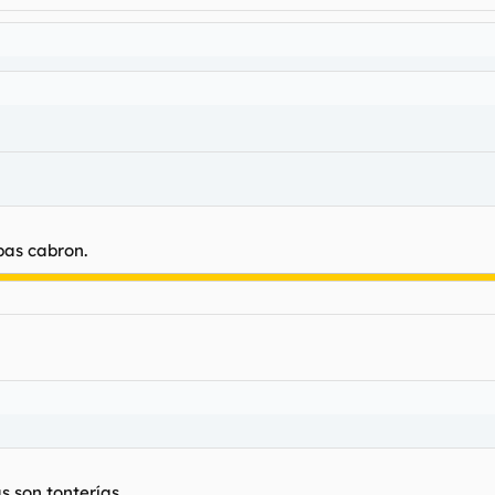
pas cabron.
s son tonterías.