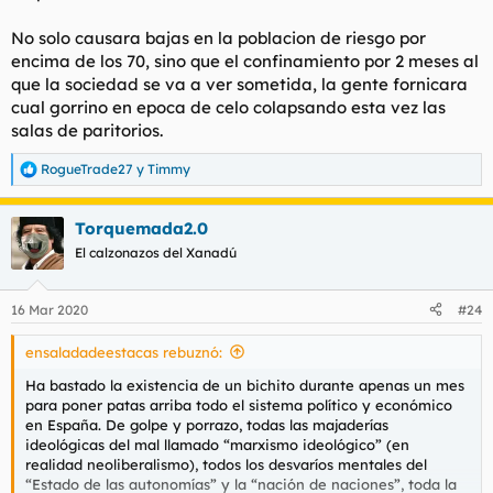
No solo causara bajas en la poblacion de riesgo por
encima de los 70, sino que el confinamiento por 2 meses al
que la sociedad se va a ver sometida, la gente fornicara
cual gorrino en epoca de celo colapsando esta vez las
salas de paritorios.
RogueTrade27
y
Timmy
R
e
a
Torquemada2.0
c
c
El calzonazos del Xanadú
i
o
n
16 Mar 2020
#24
e
s
ensaladadeestacas rebuznó:
:
Ha bastado la existencia de un bichito durante apenas un mes
para poner patas arriba todo el sistema político y económico
en España. De golpe y porrazo, todas las majaderías
ideológicas del mal llamado “marxismo ideológico” (en
realidad neoliberalismo), todos los desvaríos mentales del
“Estado de las autonomías” y la “nación de naciones”, toda la