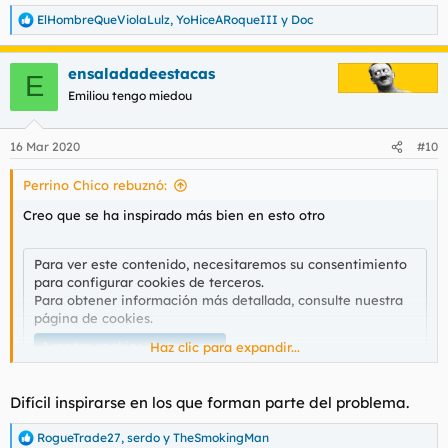
ElHombreQueViolaLulz
,
YoHiceARoqueIII
y
Doc
R
e
a
ensaladadeestacas
c
E
c
Emiliou tengo miedou
i
o
n
16 Mar 2020
#10
e
s
Perrino Chico rebuznó:
:
Creo que se ha inspirado más bien en esto otro
Para ver este contenido, necesitaremos su consentimiento
para configurar cookies de terceros.
Para obtener información más detallada, consulte nuestra
página de cookies
.
Aceptar cookies de terceros
Haz clic para expandir...
Difícil inspirarse en los que forman parte del problema.
Que tampoco les falta razón, ni a ensaldas ni al tuit
RogueTrade27
,
serdo
y
TheSmokingMan
R