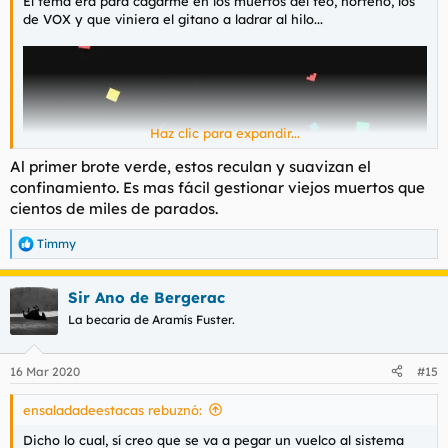
El tema era para cagarme en los muertos del feo, norteño, los
de VOX y que viniera el gitano a ladrar al hilo...
Haz clic para expandir...
Al primer brote verde, estos reculan y suavizan el
confinamiento. Es mas fácil gestionar viejos muertos que
cientos de miles de parados.
Timmy
R
e
a
Sir Ano de Bergerac
c
Dicho lo cual, sí creo que se va a pegar un vuelco al sistema
c
La becaria de Aramís Fuster.
político que vivimos ahora. Entre otras cosas porque la
i
situación económica que se va a derivar de todo esto va a ser
o
dantesca.
n
16 Mar 2020
#15
e
s
ensaladadeestacas rebuznó:
:
Dicho lo cual, sí creo que se va a pegar un vuelco al sistema