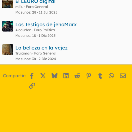
El LEURO digital
miliu
Foro General
Masunos
28
11 Jul 2025
Los Testigos de jehoMarx
Alcaudon
Foro Política
Masunos
18
1 Dic 2025
La belleza en la vejez
Trujamán
Foro General
Masunos
38
2 Dic 2024
Facebook
X
Bluesky
LinkedIn
Reddit
Pinterest
Tumblr
WhatsA
Em
Compartir:
Enlace