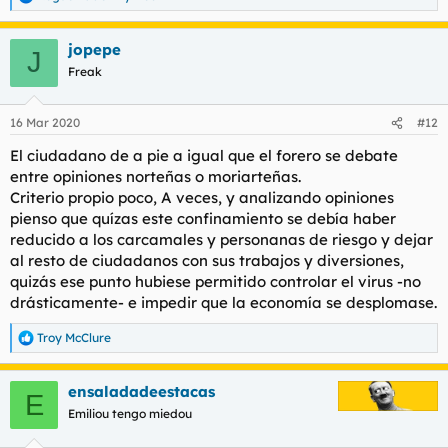
R
e
a
jopepe
c
J
c
Freak
i
o
n
16 Mar 2020
#12
e
s
El ciudadano de a pie a igual que el forero se debate
:
entre opiniones norteñas o moriarteñas.
Criterio propio poco, A veces, y analizando opiniones
pienso que quízas este confinamiento se debía haber
reducido a los carcamales y personanas de riesgo y dejar
al resto de ciudadanos con sus trabajos y diversiones,
quizás ese punto hubiese permitido controlar el virus -no
drásticamente- e impedir que la economía se desplomase.
Troy McClure
R
e
a
ensaladadeestacas
c
E
c
Emiliou tengo miedou
i
o