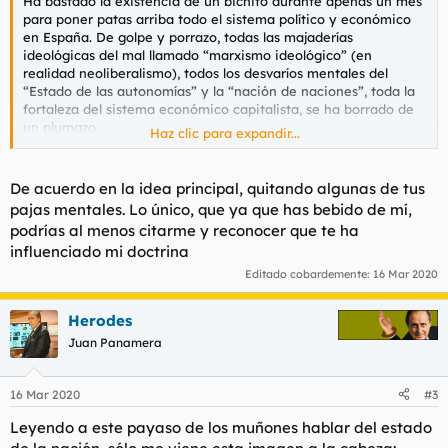
Ha bastado la existencia de un bichito durante apenas un mes
para poner patas arriba todo el sistema político y económico
en España. De golpe y porrazo, todas las majaderías
ideológicas del mal llamado “marxismo ideológico” (en
realidad neoliberalismo), todos los desvaríos mentales del
“Estado de las autonomías” y la “nación de naciones”, toda la
fortaleza del sistema económico capitalista, se ha borrado de
un plumazo.
Haz clic para expandir...
En apenas unos días, el ciudadano de a pie ha descubierto que
lo importante no es reconocer como algo de lo que sentirse
De acuerdo en la idea principal, quitando algunas de tus
orgulloso el tener una tara mental que impide reconocer los
pajas mentales. Lo único, que ya que has bebido de mí,
hechos biológicos más elementales (las mujeres no tienen
podrías al menos citarme y reconocer que te ha
pito); tampoco lo importante es el lenguaje inclusivo ni las
influenciado mi doctrina
políticas “con perspectiva de género”. Un bichito ha hecho que
las que hace una semana salían a la calle dando vergüenza
Editado cobardemente:
16 Mar 2020
ajena y dispuestas a derrocar el “sistema heteropatriarcal”,
estén metidas debajo de la cama con dos kilos de latex
Herodes
encima. Y no precisamente para ganarse el jornal.
Juan Panamera
Más aún, el ciudadano de a pie ha visto que cualquiera no
puede cruzar una frontera y que estas están para algo,
16 Mar 2020
#3
cumpliendo una función vital para la seguridad de todos;
también ha visto que no disponemos de recursos ilimitados
Leyendo a este payaso de los muñones hablar del estado
con los que obsequiar a todo aquel que los demande