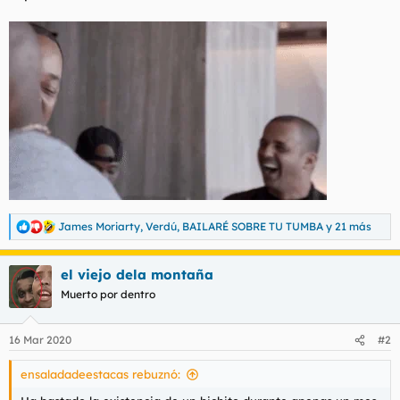
James Moriarty
,
Verdú
,
BAILARÉ SOBRE TU TUMBA
y 21 más
R
e
a
el viejo dela montaña
c
c
Muerto por dentro
i
o
n
16 Mar 2020
#2
e
s
ensaladadeestacas rebuznó:
: