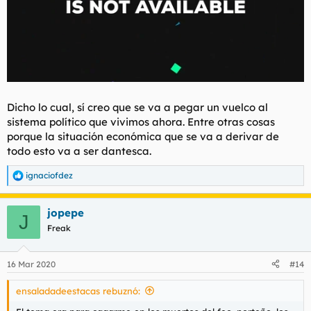
Dicho lo cual, sí creo que se va a pegar un vuelco al
sistema político que vivimos ahora. Entre otras cosas
porque la situación económica que se va a derivar de
todo esto va a ser dantesca.
ignaciofdez
R
e
a
jopepe
c
J
c
Freak
i
o
n
16 Mar 2020
#14
e
s
ensaladadeestacas rebuznó:
: