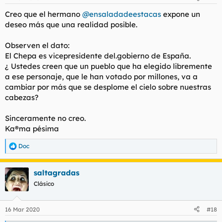
e
s
Creo que el hermano
@ensaladadeestacas
expone un
:
deseo más que una realidad posible.
Observen el dato:
El Chepa es vicepresidente del.gobierno de España.
¿ Ustedes creen que un pueblo que ha elegido libremente
a ese personaje, que le han votado por millones, va a
cambiar por más que se desplome el cielo sobre nuestras
cabezas?
Sinceramente no creo.
Ka®ma pésima
Doc
R
e
a
saltagradas
c
c
Clásico
i
o
n
16 Mar 2020
#18
e
s