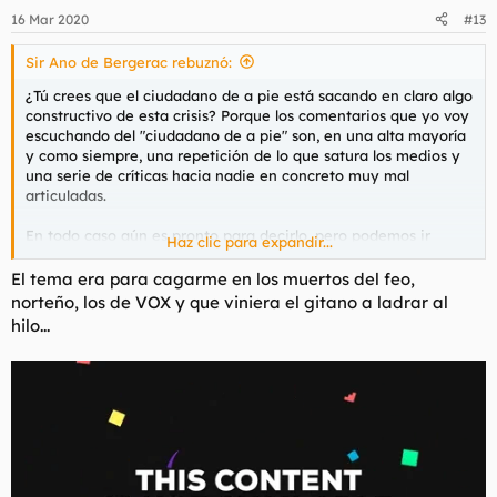
n
16 Mar 2020
#13
e
s
Sir Ano de Bergerac rebuznó:
:
¿Tú crees que el ciudadano de a pie está sacando en claro algo
constructivo de esta crisis? Porque los comentarios que yo voy
escuchando del "ciudadano de a pie" son, en una alta mayoría
y como siempre, una repetición de lo que satura los medios y
una serie de críticas hacia nadie en concreto muy mal
articuladas.
En todo caso aún es pronto para decirlo, pero podemos ir
Haz clic para expandir...
asumiendo que como siempre ocurre no ganarán el relato los
buenos.
El tema era para cagarme en los muertos del feo,
norteño, los de VOX y que viniera el gitano a ladrar al
hilo...