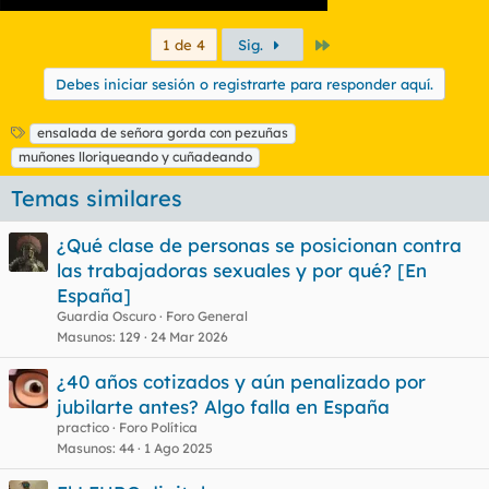
no al contrario.
Último
1 de 4
Sig.
Y lo que es más importante: La casa de Ortega Smith huele a
alcanfor y meaos, al dostor le quedan dos telediarios para
Debes iniciar sesión o registrarte para responder aquí.
seguir haciendo las recetas en gallego y el profesor norteño es
un MARICÓN.
E
ensalada de señora gorda con pezuñas
t
muñones lloriqueando y cuñadeando
i
q
Temas similares
u
e
¿Qué clase de personas se posicionan contra
t
las trabajadoras sexuales y por qué? [En
a
s
España]
Guardia Oscuro
Foro General
Masunos
129
24 Mar 2026
¿40 años cotizados y aún penalizado por
jubilarte antes? Algo falla en España
practico
Foro Política
Masunos
44
1 Ago 2025