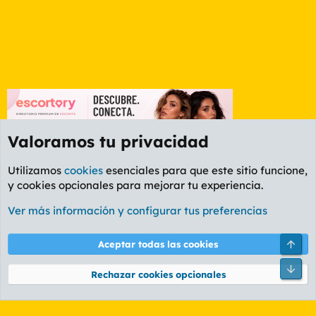
Valoramos tu privacidad
Utilizamos
cookies
esenciales para que este sitio funcione,
y cookies opcionales para mejorar tu experiencia.
Foro General
Ver más información y configurar tus preferencias
Cookies
PL OLDSTYLE AMARILLO
Cambiar fuente
Español (ES)
Arri
Aceptar todas las cookies
Contáctanos
Términos y reglas
Política de privacidad
Ayuda
R
Pie
S
Rechazar cookies opcionales
S
®
Community platform by XenForo
© 2010-2026 XenForo Ltd.