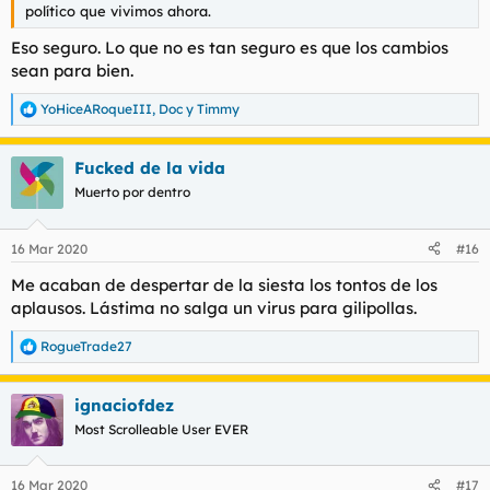
político que vivimos ahora.
Eso seguro. Lo que no es tan seguro es que los cambios
sean para bien.
YoHiceARoqueIII
,
Doc
y
Timmy
R
e
a
Fucked de la vida
c
c
Muerto por dentro
i
o
n
16 Mar 2020
#16
e
s
Me acaban de despertar de la siesta los tontos de los
:
aplausos. Lástima no salga un virus para gilipollas.
RogueTrade27
R
e
a
ignaciofdez
c
c
Most Scrolleable User EVER
i
o
n
16 Mar 2020
#17