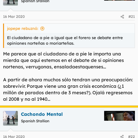
Spanish Stallion
i
o
n
16 Mar 2020
#21
e
s
jopepe rebuznó:
:
El ciudadano de a pie a igual que el forero se debate entre
opiniones norteñas o moriarteñas.
Me parece que al ciudadano de a pie le importa una
mierda que aquí estemos en el debate de si opiniones
nortenas, verrugonas, ensaladaestaquenses...
A partir de ahora muchos sólo tendran una preocupación:
sobrevivir. Porque viene una gran crisis económica (¿1
millón de parados dentro de 3 meses?). Ojalá regresemos
al 2008 y no al 1940...
Cachondo Mental
Spanish Stallion
16 Mar 2020
#22