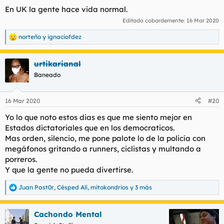
En UK la gente hace vida normal.
Editado cobardemente:
16 Mar 2020
norteño
y
ignaciofdez
R
e
a
urtikarianal
c
c
Baneado
i
o
n
16 Mar 2020
#20
e
s
Yo lo que noto estos dias es que me siento mejor en
:
Estados dictatoriales que en los democraticos.
Mas orden, silencio, me pone palote lo de la policía con
megáfonos gritando a runners, ciclistas y multando a
porreros.
Y que la gente no pueda divertirse.
Juan Past0r
,
Césped Alí
,
mitokondrios
y 3 más
R
e
a
Cachondo Mental
c
c