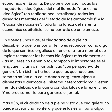
económico en España. De golpe y porrazo, todas las
l
i
majaderías ideológicas del mal llamado “marxismo
t
o
e
ideológico” (en realidad neoliberalismo), todos los
m
desvaríos mentales del “Estado de las autonomías” y la
a
“nación de naciones”, toda la fortaleza del sistema
económico capitalista, se ha borrado de un plumazo.
En apenas unos días, el ciudadano de a pie ha
descubierto que lo importante no es reconocer como algo
de lo que sentirse orgulloso el tener una tara mental que
impide reconocer los hechos biológicos más elementales
(las mujeres no tienen pito); tampoco lo importante es el
lenguaje inclusivo ni las políticas “con perspectiva de
género”. Un bichito ha hecho que las que hace una
semana salían a la calle dando vergüenza ajena y
dispuestas a derrocar el “sistema heteropatriarcal”, estén
metidas debajo de la cama con dos kilos de latex encima.
Y no precisamente para ganarse el jornal.
Más aún, el ciudadano de a pie ha visto que cualquiera no
puede cruzar una frontera y que estas están para algo,