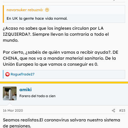
navorsuker rebuznó:
En UK la gente hace vida normal.
¿Acaso no sabes que los ingleses circulan por LA
IZQUIERDA?. Siempre llevan la contraria a todo el
mundo.
Por cierto, ¿sabéis de quién vamos a recibir ayuda?. DE
CHINA, que nos va a mandar material sanitario. De la
Unión Europea lo que vamos a conseguir es 0.
RogueTrade27
R
e
a
amiki
c
c
Forero del todo a cien
i
o
n
16 Mar 2020
#23
e
s
Seamos realistas.El coronavirus salvara nuestro sistema
:
de pensiones.