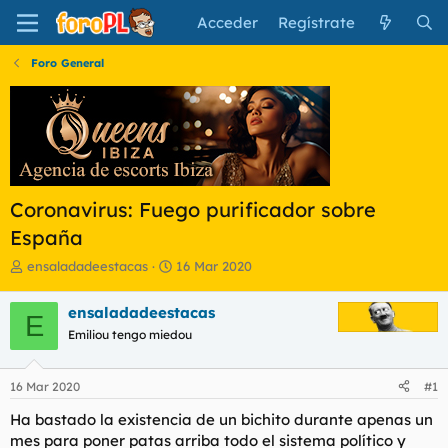
Acceder
Regístrate
Foro General
Coronavirus: Fuego purificador sobre
España
I
F
ensaladadeestacas
16 Mar 2020
n
e
i
c
ensaladadeestacas
E
c
h
Emiliou tengo miedou
i
a
a
d
d
e
16 Mar 2020
#1
o
i
r
n
Ha bastado la existencia de un bichito durante apenas un
d
i
mes para poner patas arriba todo el sistema político y
e
c