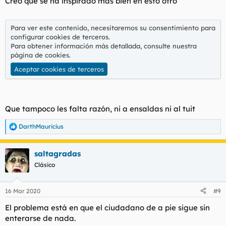
Creo que se ha inspirado más bien en esto otro
Para ver este contenido, necesitaremos su consentimiento para
configurar cookies de terceros.
Para obtener información más detallada, consulte nuestra
página de cookies
.
Aceptar cookies de terceros
Que tampoco les falta razón, ni a ensaldas ni al tuit
DarthMauricius
R
e
a
saltagradas
c
c
Clásico
i
o
n
16 Mar 2020
#9
e
s
El problema está en que el ciudadano de a pie sigue sin
:
enterarse de nada.