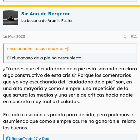
e
a
Sir Ano de Bergerac
c
c
La becaria de Aramís Fuster.
i
o
n
16 Mar 2020
#11
e
s
ensaladadeestacas rebuznó:
:
El ciudadano de a pie ha descubierto
¿Tú crees que el ciudadano de a pie está sacando en claro
algo constructivo de esta crisis? Porque los comentarios
que yo voy escuchando del "ciudadano de a pie" son, en
una alta mayoría y como siempre, una repetición de lo
que satura los medios y una serie de críticas hacia nadie
en concreto muy mal articuladas.
En todo caso aún es pronto para decirlo, pero podemos ir
asumiendo que como siempre ocurre no ganarán el relato
los buenos.
RogueTrade27
y
Doc