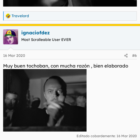
Travelord
R
e
a
ignaciofdez
c
c
Most Scrolleable User EVER
i
o
n
16 Mar 2020
#6
e
s
Muy buen tochoban, con mucha razón , bien elaborado
:
Editado cobardemente:
16 Mar 2020