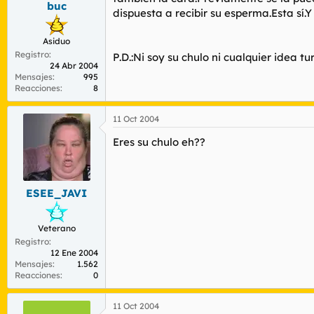
buc
r
n
dispuesta a recibir su esperma.Esta sí.Y
d
i
e
c
Asiduo
l
i
Registro
t
o
P.D.:Ni soy su chulo ni cualquier idea t
24 Abr 2004
e
Mensajes
995
m
Reacciones
8
a
11 Oct 2004
Eres su chulo eh??
ESEE_JAVI
Veterano
Registro
12 Ene 2004
Mensajes
1.562
Reacciones
0
11 Oct 2004