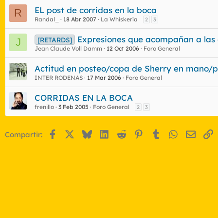
EL post de corridas en la boca
R
Randal_
18 Abr 2007
La Whiskería
2
3
Expresiones que acompañan a las 
[RETARDS]
J
Jean Claude Voll Damm
12 Oct 2006
Foro General
Actitud en posteo/copa de Sherry en mano/p
INTER RODENAS
17 Mar 2006
Foro General
CORRIDAS EN LA BOCA
frenillo
3 Feb 2005
Foro General
2
3
Facebook
X
Bluesky
LinkedIn
Reddit
Pinterest
Tumblr
WhatsApp
Email
E
Compartir: