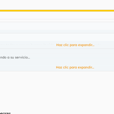
 todas y que se busque la vida.. tu trankilo, le llamara gente...
Haz clic para expandir...
do a su servicio...
Haz clic para expandir...
peores.