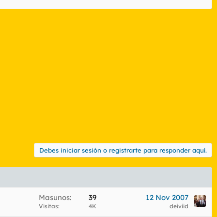
Debes iniciar sesión o registrarte para responder aquí.
Masunos
39
12 Nov 2007
Visitas
4K
deiviid