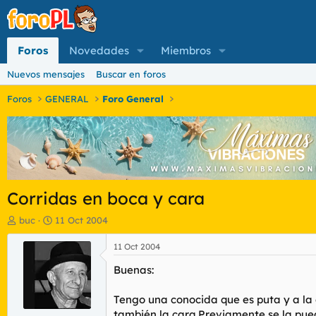
Foros
Novedades
Miembros
Nuevos mensajes
Buscar en foros
Foros
GENERAL
Foro General
Corridas en boca y cara
I
F
buc
11 Oct 2004
n
e
i
c
11 Oct 2004
c
h
Buenas:
i
a
a
d
d
e
Tengo una conocida que es puta y a la 
o
i
también la cara.Previamente se la pue