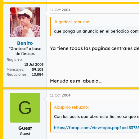
11 Oct 2004
Jugador1 rebuznó:
que ponga un anuncio en el periodico como t
Benito
Ya tiene todas las paginas centrales del
"Gracioso" a base
de fórceps
Registro
13 Jul 2003
Mensajes
59.108
Reacciones
10.884
Menuda es mi abuela...
11 Oct 2004
G
Ajaspino rebuznó:
Con los posts que abre este tío, no sé que 
https://foropl.com/viewtopic.php?p=43373
Guest
Guest