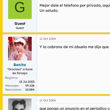
G
Mejor dale el telefono por privado, aq
Un saludo.
Guest
Guest
11 Oct 2004
Y la cabrona de mi abuela me dijo que y
Benito
"Gracioso" a base
de fórceps
Registro
13 Jul 2003
Mensajes
59.108
Reacciones
10.884
11 Oct 2004
que ponga un anuncio en el periodico co