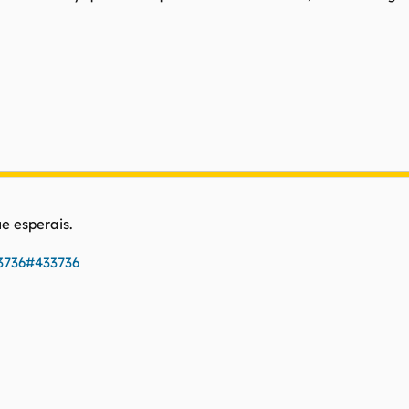
ue esperais.
33736#433736