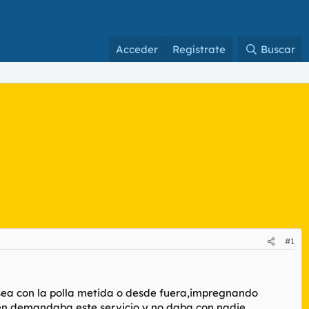
Acceder
Regístrate
Buscar
#1
 sea con la polla metida o desde fuera,impregnando
ien demandaba este servicio y no daba con nadie