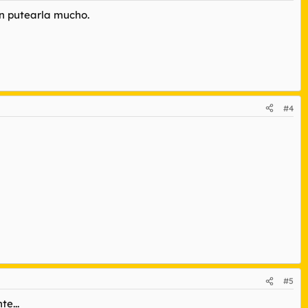
an putearla mucho.
#4
#5
e...