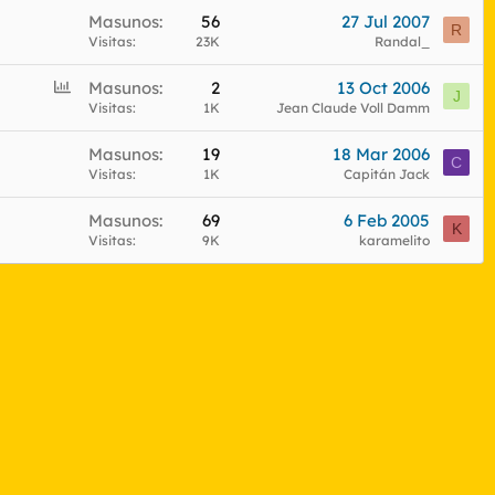
Masunos
56
27 Jul 2007
R
Visitas
23K
Randal_
E
Masunos
2
13 Oct 2006
J
n
Visitas
1K
Jean Claude Voll Damm
c
Masunos
19
18 Mar 2006
u
C
Visitas
1K
Capitán Jack
e
s
Masunos
69
6 Feb 2005
t
K
Visitas
9K
karamelito
a