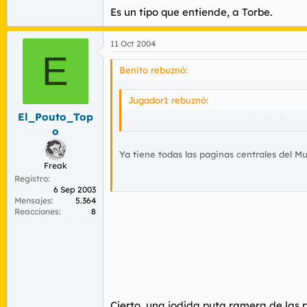
Es un tipo que entiende, a Torbe.
11 Oct 2004
E
Benito rebuznó:
Jugador1 rebuznó:
El_Pouto_Top
que ponga un anuncio en el periodico como
o
Ya tiene todas las paginas centrales del Mun
Freak
Registro
6 Sep 2003
Mensajes
5.364
Reacciones
8
Menuda es mi abuela...
Cierto, una jodida puta ramera de las 