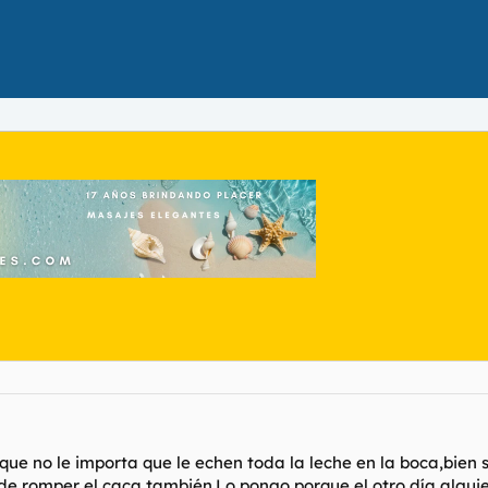
que no le importa que le echen toda la leche en la boca,bien
de romper el caca también.Lo pongo porque el otro día algu