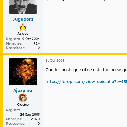
Jugador1
Asiduo
Registro
9 Oct 2004
Mensajes
924
Reacciones
0
11 Oct 2004
Con los posts que abre este tío, no sé q
https://foropl.com/viewtopic.php?p=4
Ajaspino
Clásico
Registro
24 Sep 2003
Mensajes
2.020
Reacciones
0