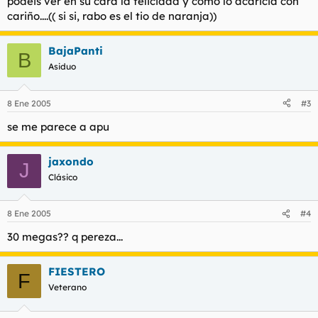
podeis ver en su cara la felicidad y como lo acaricia con
cariño....(( si si, rabo es el tio de naranja))
BajaPanti
B
Asiduo
8 Ene 2005
#3
se me parece a apu
jaxondo
J
Clásico
8 Ene 2005
#4
30 megas?? q pereza...
FIESTERO
F
Veterano