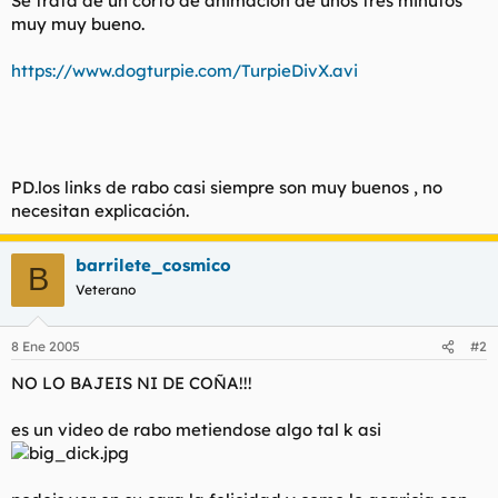
Se trata de un corto de animación de unos tres minutos
t
o
muy muy bueno.
e
m
a
https://www.dogturpie.com/TurpieDivX.avi
PD.los links de rabo casi siempre son muy buenos , no
necesitan explicación.
barrilete_cosmico
B
Veterano
8 Ene 2005
#2
NO LO BAJEIS NI DE COÑA!!!
es un video de rabo metiendose algo tal k asi