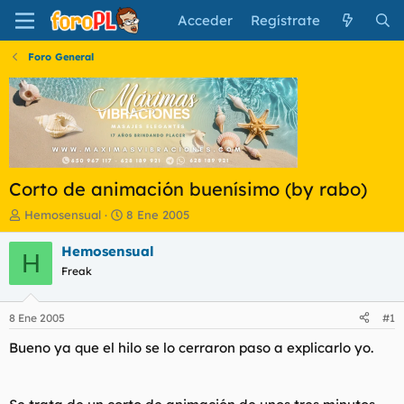
Acceder
Regístrate
Foro General
Corto de animación buenísimo (by rabo)
I
F
Hemosensual
8 Ene 2005
n
e
i
c
Hemosensual
H
c
h
Freak
i
a
a
d
d
e
8 Ene 2005
#1
o
i
r
n
Bueno ya que el hilo se lo cerraron paso a explicarlo yo.
d
i
e
c
l
i