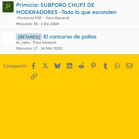
Primicia: SUBFORO CHUPI DE
P
MODERADORES -Todo lo que esconden
-Portavoz FSF-
Foro General
Masunos
35
2 Dic 2004
El concurso de pollas
[RETARDS]
el_seko
Foro General
Masunos
17
16 Mar 2023
Facebook
X
Bluesky
LinkedIn
Reddit
Pinterest
Tumblr
WhatsA
Em
Compartir:
Enlace