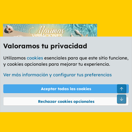
Valoramos tu privacidad
Utilizamos
cookies
esenciales para que este sitio funcione,
y cookies opcionales para mejorar tu experiencia.
Foro General
Ver más información y configurar tus preferencias
Cookies
PL OLDSTYLE AMARILLO
Cambiar fuente
Español (ES)
Arri
Aceptar todas las cookies
Contáctanos
Términos y reglas
Política de privacidad
Ayuda
R
Pie
S
Rechazar cookies opcionales
S
®
Community platform by XenForo
© 2010-2026 XenForo Ltd.