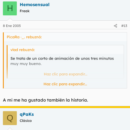
Hemosensual
H
Freak
8 Ene 2005
#13
PicaRa ·_. rebuznó:
vlad rebuznó:
Se trata de un corto de animación de unos tres minutos
muy muy bueno.
.
Haz clic para expandir...
Haz clic para expandir...
la historia es muy pobre, aunke la animacion es muy buena
A mi me ha gustado también la historia.
qPaKs
Q
Clásico