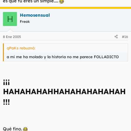
es que tu eres un simple.....
la historia es muy pobre, aunke la animacion es muy buena
A mi me ha gustado también la historia.
Hemosensual
H
Freak
8 Ene 2005
#16
qPaKs rebuznó:
a mi me ha molado y la historia no me parece FOLLADICTO
¡¡¡
HAHAHAHAHHAHAHAHAHAHAH
!!!
Qué fino.