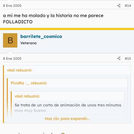
8 Ene 2005
#14
a mi me ha molado y la historia no me parece
FOLLADICTO
barrilete_cosmico
B
Veterano
8 Ene 2005
#15
vlad rebuznó:
PicaRa ·_. rebuznó:
vlad rebuznó:
Se trata de un corto de animación de unos tres minutos
muy muy bueno.
Haz clic para expandir...
.
Haz clic para expandir...
Haz clic para expandir...