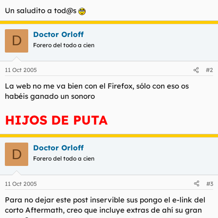
t
o
Un saludito a tod@s
e
m
a
Doctor Orloff
D
Forero del todo a cien
11 Oct 2005
#2
La web no me va bien con el Firefox, sólo con eso os
habéis ganado un sonoro
HIJOS DE PUTA
Doctor Orloff
D
Forero del todo a cien
11 Oct 2005
#3
Para no dejar este post inservible sus pongo el e-link del
corto Aftermath, creo que incluye extras de ahí su gran