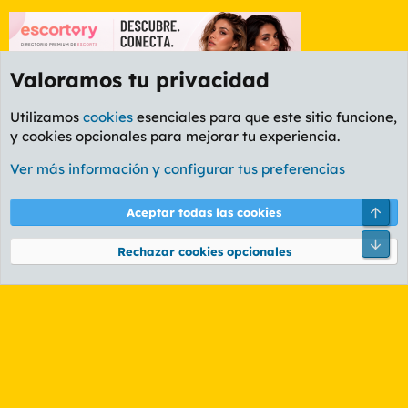
Valoramos tu privacidad
Utilizamos
cookies
esenciales para que este sitio funcione,
y cookies opcionales para mejorar tu experiencia.
Foro Cine
Ver más información y configurar tus preferencias
Cookies
PL OLDSTYLE AMARILLO
Cambiar fuente
Español (ES)
Arri
Aceptar todas las cookies
Contáctanos
Términos y reglas
Política de privacidad
Ayuda
R
Pie
S
Rechazar cookies opcionales
S
®
Community platform by XenForo
© 2010-2026 XenForo Ltd.