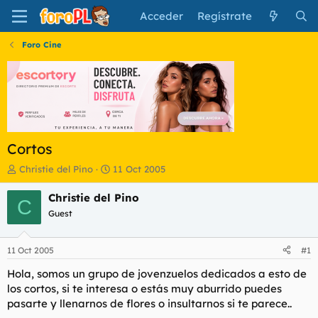
Acceder
Regístrate
Foro Cine
Cortos
I
F
Christie del Pino
11 Oct 2005
n
e
i
c
Christie del Pino
C
c
h
Guest
i
a
a
d
d
e
11 Oct 2005
#1
o
i
r
n
Hola, somos un grupo de jovenzuelos dedicados a esto de
d
i
los cortos, si te interesa o estás muy aburrido puedes
e
c
pasarte y llenarnos de flores o insultarnos si te parece..
l
i