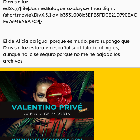
Dias sin luz
ed2k://|file|Jaume.Balaguero.-.days.without.light.
(short.movie).DivX.5.1.avi|63531008|63EFB3FDCE21D790EAC
F676946A5A7C9|/
El de Alicia da igual porque es mudo, pero supongo que
Dias sin luz estara en español subtitulado al ingles,
aunque no lo se seguro porque no me he bajado los
archivos