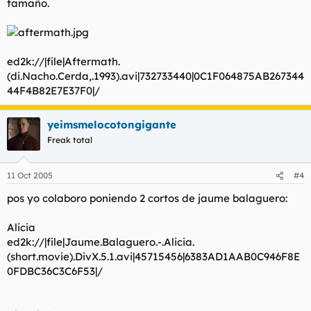
tamaño.
ed2k://|file|Aftermath.
(di.Nacho.Cerda,.1993).avi|732733440|0C1F064875AB267344
44F4B82E7E37F0|/
yeimsmelocotongigante
Freak total
11 Oct 2005
#4
pos yo colaboro poniendo 2 cortos de jaume balaguero:
Alicia
ed2k://|file|Jaume.Balaguero.-.Alicia.
(short.movie).DivX.5.1.avi|45715456|6383AD1AAB0C946F8E
0FDBC36C3C6F53|/