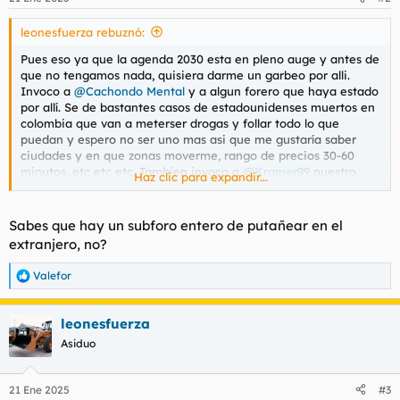
e
s
leonesfuerza rebuznó:
:
Pues eso ya que la agenda 2030 esta en pleno auge y antes de
que no tengamos nada, quisiera darme un garbeo por alli.
Invoco a
@Cachondo Mental
y a algun forero que haya estado
por allí. Se de bastantes casos de estadounidenses muertos en
colombia que van a meterser drogas y follar todo lo que
puedan y espero no ser uno mas asi que me gustaría saber
ciudades y en que zonas moverme, rango de precios 30-60
minutos, etc etc etc. Tambien invoco a
@Kramer99
nuestro
Haz clic para expandir...
fucker viajero, yo la ultima vez que pise letrinoamerica fue en
2018 y supongo que habra cambiado la pelicula como en el
resto del mundo
Sabes que hay un subforo entero de putañear en el
extranjero, no?
Valefor
R
e
a
leonesfuerza
c
c
Asiduo
i
o
n
21 Ene 2025
#3
e