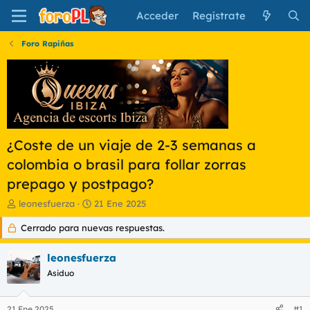
Acceder
Regístrate
Foro Rapiñas
¿Coste de un viaje de 2-3 semanas a
colombia o brasil para follar zorras
prepago y postpago?
I
F
leonesfuerza
21 Ene 2025
n
e
Cerrado para nuevas respuestas.
i
c
c
h
i
a
leonesfuerza
a
d
Asiduo
d
e
o
i
r
n
21 Ene 2025
#1