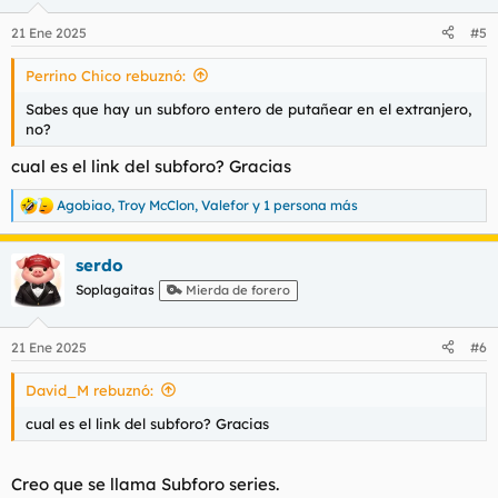
21 Ene 2025
#5
Perrino Chico rebuznó:
Sabes que hay un subforo entero de putañear en el extranjero,
no?
cual es el link del subforo? Gracias
Agobiao
,
Troy McClon
,
Valefor
y 1 persona más
R
e
a
serdo
c
c
Soplagaitas
Mierda de forero
i
o
n
21 Ene 2025
#6
e
s
David_M rebuznó:
:
cual es el link del subforo? Gracias
Creo que se llama Subforo series.