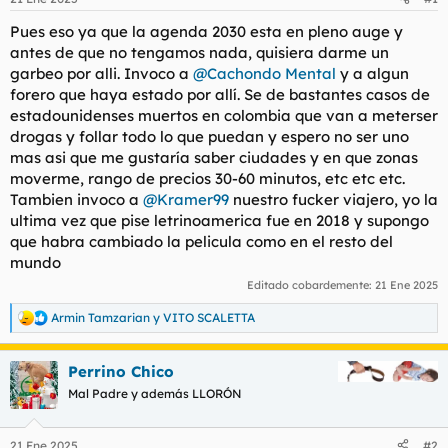
d
i
e
c
Pues eso ya que la agenda 2030 esta en pleno auge y
l
i
antes de que no tengamos nada, quisiera darme un
t
o
garbeo por alli. Invoco a
@Cachondo Mental
y a algun
e
forero que haya estado por allí. Se de bastantes casos de
m
estadounidenses muertos en colombia que van a meterser
a
drogas y follar todo lo que puedan y espero no ser uno
mas asi que me gustaría saber ciudades y en que zonas
moverme, rango de precios 30-60 minutos, etc etc etc.
Tambien invoco a
@Kramer99
nuestro fucker viajero, yo la
ultima vez que pise letrinoamerica fue en 2018 y supongo
que habra cambiado la pelicula como en el resto del
mundo
Editado cobardemente:
21 Ene 2025
Armin Tamzarian
y
VITO SCALETTA
R
e
a
Perrino Chico
c
c
Mal Padre y además LLORÓN
i
o
n
21 Ene 2025
#2