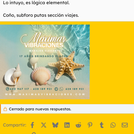
Lo intuyo, es lógica elemental.
Coño, subforo putas sección viajes.
Cerrado para nuevas respuestas.
Facebook
X
Bluesky
LinkedIn
Reddit
Pinterest
Tumblr
WhatsA
Em
Compartir: