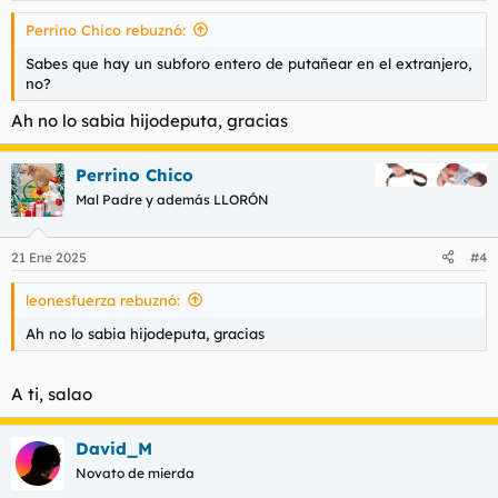
s
Perrino Chico rebuznó:
:
Sabes que hay un subforo entero de putañear en el extranjero,
no?
Ah no lo sabia hijodeputa, gracias
Perrino Chico
Mal Padre y además LLORÓN
21 Ene 2025
#4
leonesfuerza rebuznó:
Ah no lo sabia hijodeputa, gracias
A ti, salao
David_M
Novato de mierda