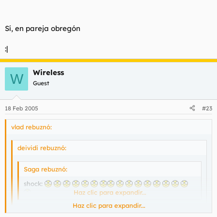
Haz clic para expandir...
Sí, en pareja obregón
Curioso, salen algunos en pareja!
:|
Wireless
W
Guest
18 Feb 2005
#23
vlad rebuznó:
deividi rebuznó:
Saga rebuznó:
shock:
Haz clic para expandir...
Haz clic para expandir...
Curioso, salen algunos en pareja!
Haz clic para expandir...