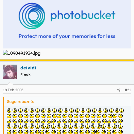
deividi
Freak
18 Feb 2005
#21
Saga rebuznó: