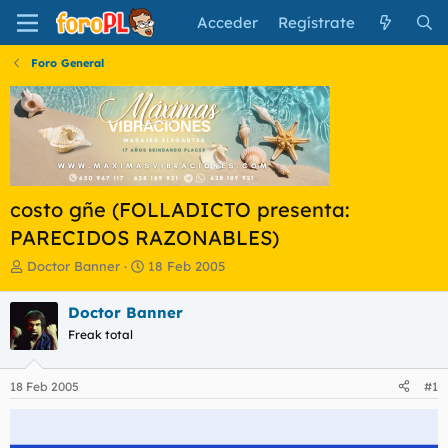
Acceder
Regístrate
Foro General
costo gñe (FOLLADICTO presenta:
PARECIDOS RAZONABLES)
I
F
Doctor Banner
18 Feb 2005
n
e
i
c
Doctor Banner
c
h
Freak total
i
a
a
d
d
e
18 Feb 2005
#1
o
i
r
n
d
i
e
c