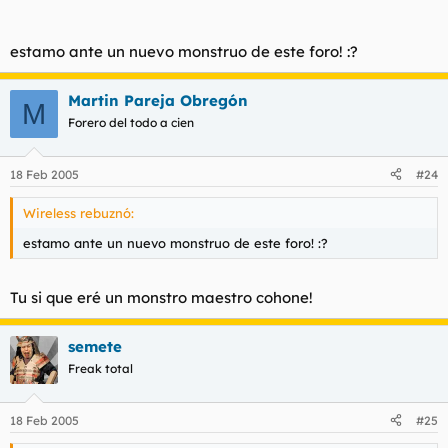
estamo ante un nuevo monstruo de este foro! :?
Sí, en pareja obregón
Martin Pareja Obregón
:|
M
Forero del todo a cien
18 Feb 2005
#24
Wireless rebuznó:
estamo ante un nuevo monstruo de este foro! :?
Tu si que eré un monstro maestro cohone!
semete
Freak total
18 Feb 2005
#25