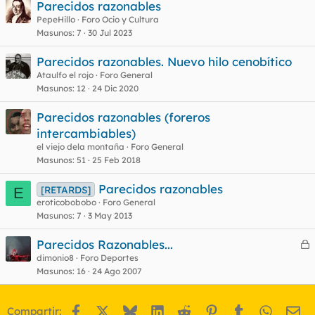
Parecidos razonables
PepeHillo
Foro Ocio y Cultura
Masunos
7
30 Jul 2023
Parecidos razonables. Nuevo hilo cenobítico
Ataulfo el rojo
Foro General
Masunos
12
24 Dic 2020
Parecidos razonables (foreros
intercambiables)
el viejo dela montaña
Foro General
Masunos
51
25 Feb 2018
Parecidos razonables
[RETARDS]
E
eroticobobobo
Foro General
Masunos
7
3 May 2013
Parecidos Razonables...
e
dimonio8
Foro Deportes
Masunos
16
24 Ago 2007
r
r
Facebook
X
Bluesky
LinkedIn
Reddit
Pinterest
Tumblr
WhatsA
Em
Compartir: