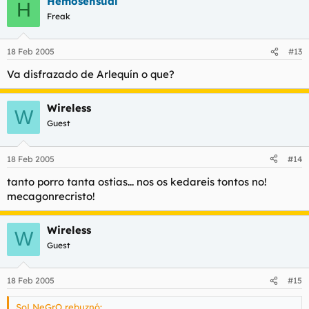
Hemosensual
H
Freak
18 Feb 2005
#13
Va disfrazado de Arlequín o que?
Wireless
W
Guest
18 Feb 2005
#14
tanto porro tanta ostias... nos os kedareis tontos no!
mecagonrecristo!
Wireless
W
Guest
18 Feb 2005
#15
SoLNeGrO rebuznó: