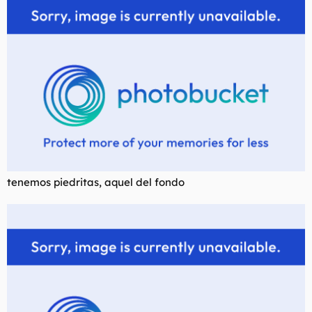
l
i
t
o
e
m
a
tenemos piedritas, aquel del fondo