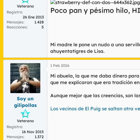
Veterano
Poco pan y pésimo hilo, H
Registro
26 Ene 2013
Mensajes
1.428
Reacciones
5
Mi madre le pone un nudo a una servil
ahuyentatigres de Lisa.
1 Feb 2016
Mi abuela, la que me daba dinero para 
que me explicaron que era tradición en 
Aunque mejor que las creencias, son las 
Soy un
gilipollas
Los vecinos de El Puig se saltan otra v
Veterano
Registro
16 Nov 2015
Mensajes
1.372