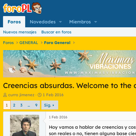
Foros
Novedades
Miembros
Nuevos mensajes
Buscar en foros
Foros
GENERAL
Foro General
Creencias absurdas. Welcome to the 
I
F
curro jimenez
1 Feb 2016
n
e
1
2
3
…
9
Sig.
i
c
c
h
i
a
1 Feb 2016
a
d
Hoy vamos a hablar de creencias y cos
d
e
o
i
son reales o no, tienen alguna base ci