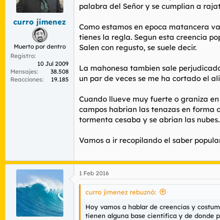
r
n
palabra del Señor y se cumplian a raja
d
i
curro jimenez
e
c
Como estamos en epoca matancera vamo
l
i
tienes la regla. Segun esta creencia pop
t
o
Muerto por dentro
Salen con regusto, se suele decir.
e
Registro
m
10 Jul 2009
a
La mahonesa tambien sale perjudicada p
Mensajes
38.508
un par de veces se me ha cortado el ali
Reacciones
19.185
Cuando llueve muy fuerte o graniza en
campos habrian las tenazas en forma d
tormenta cesaba y se abrian las nubes.
Vamos a ir recopilando el saber popula
1 Feb 2016
curro jimenez rebuznó:
Hoy vamos a hablar de creencias y costum
tienen alguna base cientifica y de donde 