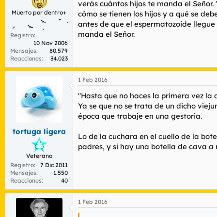
verás cuántos hijos te manda el Señor.
Muerto por dentro+
cómo se tienen los hijos y a qué se deb
antes de que el espermatozoide llegue a
manda el Señor.
Registro
10 Nov 2006
Mensajes
80.579
Reacciones
34.023
1 Feb 2016
"Hasta que no haces la primera vez la d
Ya se que no se trata de un dicho viej
época que trabaje en una gestoria.
tortuga ligera
Lo de la cuchara en el cuello de la bot
padres, y si hay una botella de cava a 
Veterano
Registro
7 Dic 2011
Mensajes
1.550
Reacciones
40
1 Feb 2016