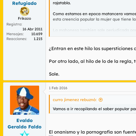
rajatabla.
Refugiado
Como estamos en epoca matancera vamos a 
Frikazo
esta creencia popular la mujer que tiene la
Registro
16 Abr 2011
La mahonesa tambien sale perjudicada por c
Mensajes
10.659
me ha cortado el alioli con mi parienta al 
Reacciones
1.215
Cuando llueve muy fuerte o graniza en sep
¿Entran en este hilo las supersticiones 
tenazas en forma de cruz en la puerta de 
Por otro lado, al hilo de lo de la regl
Vamos a ir recopilando el saber popular pa
Sole.
1 Feb 2016
curro jimenez rebuznó:
Vamos a ir recopilando el saber popular pa
Evaldo
Geraldo Faldo
El onanismo y la pornografía son fuent