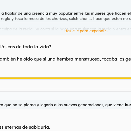
hablar de una creencia muy popular entre las mujeres que hacen el e
 regla y toca la masa de los chorizos, salchichon.... hace que eston no 
ulpa de la regla. Se corta si la hace una mujer con la regla o entra e
Haz clic para expandir...
lado estando reglosa.
tiembre, epoca de cosecha, la gente mayor para evitar los destrozos 
clásicas de toda la vida?
su casa y tiraban encima un puñado de sal mientras rezaban un padrenu
a, también he oído que si una hembra menstruosa, tocaba los ge
ra que no se pierda y legarlo a las nuevas generaciones, que viene hu
ra que no se pierda y legarlo a las nuevas generaciones, que viene
hu
es eternas de sabiduría.