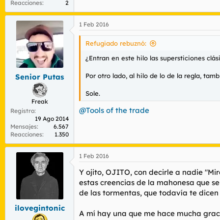
Reacciones
2
1 Feb 2016
Refugiado rebuznó:
¿Entran en este hilo las supersticiones clás
Por otro lado, al hilo de lo de la regla, t
Senior Putas
Sole.
Freak
@Tools of the trade
Registro
19 Ago 2014
Mensajes
6.567
Reacciones
1.350
1 Feb 2016
Y ojito, OJITO, con decirle a nadie "Mir
estas creencias de la mahonesa que se 
de las tormentas, que todavía te dicen 
ilovegintonic
A mí hay una que me hace mucha gracia: 