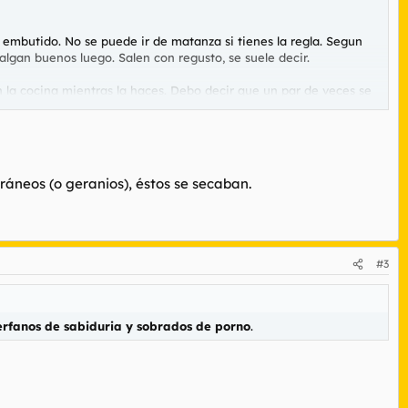
mbutido. No se puede ir de matanza si tienes la regla. Segun
salgan buenos luego. Salen con regusto, se suele decir.
n la cocina mientras la haces. Debo decir que un par de veces se
que podian causar esas tormentas en sus campos habrian las
estro. Segun ellos la tormenta cesaba y se abrian las nubes.
ráneos (o geranios), éstos se secaban.
erfanos de sabiduria y sobrados de porno.
#3
erfanos de sabiduria y sobrados de porno
.