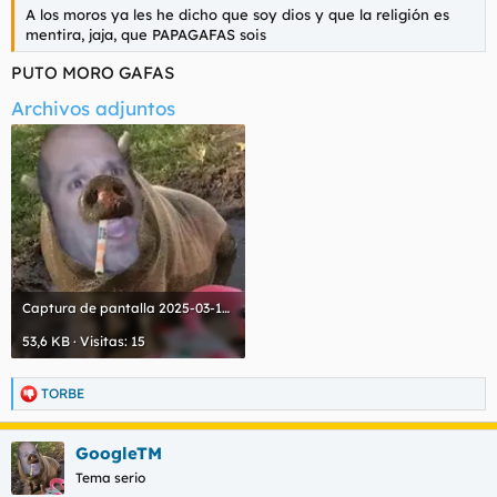
A los moros ya les he dicho que soy dios y que la religión es
mentira, jaja, que PAPAGAFAS sois
PUTO MORO GAFAS
Archivos adjuntos
Captura de pantalla 2025-03-15 a las 1.00.50.webp
53,6 KB · Visitas: 15
TORBE
R
e
a
GoogleTM
c
c
Tema serio
i