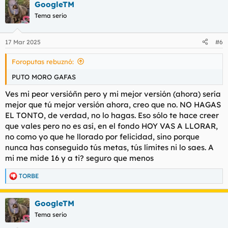
GoogleTM
c
c
Tema serio
i
o
n
17 Mar 2025
#6
e
s
Foroputas rebuznó:
:
PUTO MORO GAFAS
Ves mi peor versióñn pero y mi mejor versión (ahora) sería
mejor que tú mejor versión ahora, creo que no. NO HAGAS
EL TONTO, de verdad, no lo hagas. Eso sólo te hace creer
que vales pero no es así, en el fondo HOY VAS A LLORAR,
no como yo que he llorado por felicidad, sino porque
nunca has conseguido tús metas, tús límites ni lo saes. A
mi me mide 16 y a ti? seguro que menos
TORBE
R
e
a
GoogleTM
c
c
Tema serio
i