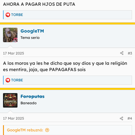
AHORA A PAGAR HJOS DE PUTA
TORBE
R
e
a
GoogleTM
c
c
Tema serio
i
o
n
17 Mar 2025
#3
e
s
A los moros ya les he dicho que soy dios y que la religión
:
es mentira, jaja, que PAPAGAFAS sois
TORBE
R
e
a
Foroputas
c
c
Baneado
i
o
n
17 Mar 2025
#4
e
s
GoogleTM rebuznó:
: