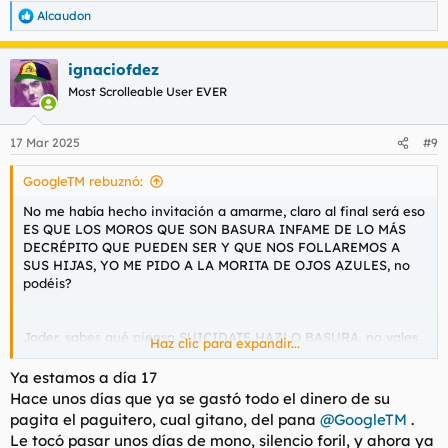
Alcaudon
R
e
a
ignaciofdez
c
c
Most Scrolleable User EVER
i
o
n
17 Mar 2025
#9
e
s
GoogleTM rebuznó:
:
No me había hecho invitación a amarme, claro al final será eso
ES QUE LOS MOROS QUE SON BASURA INFAME DE LO MÁS
DECRÉPITO QUE PUEDEN SER Y QUE NOS FOLLAREMOS A
SUS HIJAS, YO ME PIDO A LA MORITA DE OJOS AZULES, no
podéis?
Joder, sabes qué pienso SUICIDATE HAZLO BASURA, no vales
Haz clic para expandir...
para nada y lo sabes. Ergo yo no tengo nada que ver luego con
esto, no seré cómplice de un suicidio de un gafas por foro que
Ya estamos a día 17
habló 2-3 veces, hazlo MARICÓN. SIIIIII.
Hace unos días que ya se gastó todo el dinero de su
pagita el paguitero, cual gitano, del pana
@GoogleTM
.
Le tocó pasar unos días de mono, silencio foril, y ahora ya