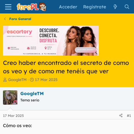
Acceder
Regístrate
Foro General
Creo haber encontrado el secreto de como
os veo y de como me tenéis que ver
I
F
GoogleTM
17 Mar 2025
n
e
i
c
GoogleTM
c
h
Tema serio
i
a
a
d
d
e
17 Mar 2025
#1
o
i
r
n
Cómo os veo:
d
i
e
c