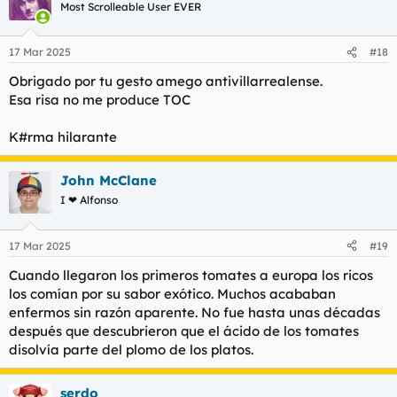
c
Most Scrolleable User EVER
i
o
n
17 Mar 2025
#18
e
s
Obrigado por tu gesto amego antivillarrealense.
:
Esa risa no me produce TOC
K#rma hilarante
John McClane
I ❤ Alfonso
17 Mar 2025
#19
Cuando llegaron los primeros tomates a europa los ricos
los comían por su sabor exótico. Muchos acababan
enfermos sin razón aparente. No fue hasta unas décadas
después que descubrieron que el ácido de los tomates
disolvía parte del plomo de los platos.
serdo