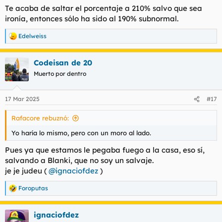
Te acaba de saltar el porcentaje a 210% salvo que sea
ironía, entonces sólo ha sido al 190% subnormal.
Edelweiss
R
e
a
Codeisan de 20
c
c
Muerto por dentro
i
o
n
17 Mar 2025
#17
e
s
Rafacore rebuznó:
:
Yo haría lo mismo, pero con un moro al lado.
Pues ya que estamos le pegaba fuego a la casa, eso sí,
salvando a Blanki, que no soy un salvaje.
je je judeu (
@ignaciofdez
)
Foroputas
R
e
a
ignaciofdez
c