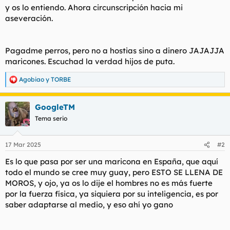
y os lo entiendo. Ahora circunscripción hacia mi
aseveración.
Pagadme perros, pero no a hostias sino a dinero JAJAJJA
maricones. Escuchad la verdad hijos de puta.
Agobiao
y
TORBE
R
e
a
GoogleTM
c
c
Tema serio
i
o
n
17 Mar 2025
#2
e
s
Es lo que pasa por ser una maricona en España, que aquí
:
todo el mundo se cree muy guay, pero ESTO SE LLENA DE
MOROS, y ojo, ya os lo dije el hombres no es más fuerte
por la fuerza física, ya siquiera por su inteligencia, es por
saber adaptarse al medio, y eso ahí yo gano