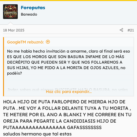
a
Foroputas
c
c
Baneado
i
o
n
18 Mar 2025
#21
e
s
GoogleTM rebuznó:
:
No me había hecho invitación a amarme, claro al final será eso
ES QUE LOS MOROS QUE SON BASURA INFAME DE LO MÁS
DECRÉPITO QUE PUEDEN SER Y QUE NOS FOLLAREMOS A
SUS HIJAS, YO ME PIDO A LA MORITA DE OJOS AZULES, no
podéis?
Joder, sabes qué pienso SUICIDATE HAZLO BASURA, no vales
Haz clic para expandir...
para nada y lo sabes. Ergo yo no tengo nada que ver luego con
esto, no seré cómplice de un suicidio de un gafas por foro que
HOLA HIJO DE PUTA FARLOPERO DE MIERDA HJO DE
habló 2-3 veces, hazlo MARICÓN. SIIIIII.
PUTA . ME VOY A FOLLAR DELANTE TUYA A TU MORITA ,
TE METERE POR EL ANO A BLANKI Y ME CORRERE EN TU
OREJA PARA PEGARTE LA CANDIDIASIS HIJO DE
PUTAAAAAAAAAAAAAAAA GAFASSSSSSSS
saludos hermano que tal estas