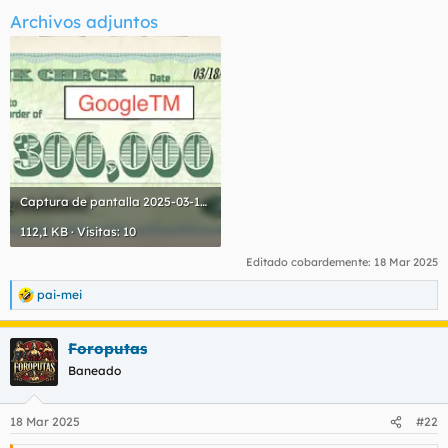
Archivos adjuntos
Captura de pantalla 2025-03-18 a las 0.44.06.webp
112,1 KB · Visitas: 10
Editado cobardemente:
18 Mar 2025
pai-mei
R
e
a
Foroputas
c
c
Baneado
i
o
n
18 Mar 2025
#22
e
s