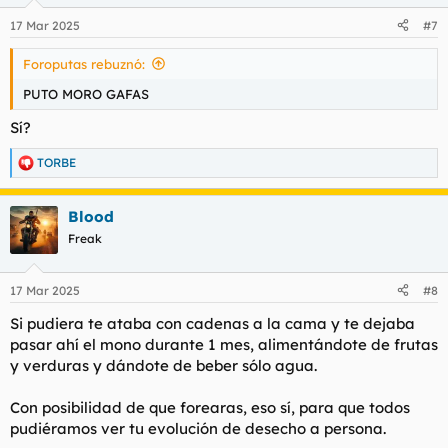
o
n
17 Mar 2025
#7
e
s
Foroputas rebuznó:
:
PUTO MORO GAFAS
Sí?
TORBE
R
e
a
Blood
c
c
Freak
i
o
n
17 Mar 2025
#8
e
s
Si pudiera te ataba con cadenas a la cama y te dejaba
:
pasar ahí el mono durante 1 mes, alimentándote de frutas
y verduras y dándote de beber sólo agua.
Con posibilidad de que forearas, eso sí, para que todos
pudiéramos ver tu evolución de desecho a persona.