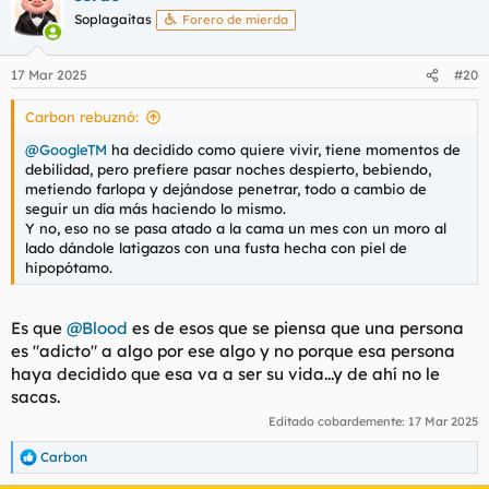
Soplagaitas
Forero de mierda
17 Mar 2025
#20
Carbon rebuznó:
@GoogleTM
ha decidido como quiere vivir, tiene momentos de
debilidad, pero prefiere pasar noches despierto, bebiendo,
metiendo farlopa y dejándose penetrar, todo a cambio de
seguir un día más haciendo lo mismo.
Y no, eso no se pasa atado a la cama un mes con un moro al
lado dándole latigazos con una fusta hecha con piel de
hipopótamo.
Es que
@Blood
es de esos que se piensa que una persona
es "adicto" a algo por ese algo y no porque esa persona
haya decidido que esa va a ser su vida...y de ahí no le
sacas.
Editado cobardemente:
17 Mar 2025
Carbon
R
e