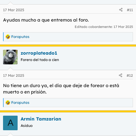
17 Mar 2025
#11
Ayudas mucho a que entremos al foro.
Editado cobardemente:
17 Mar 2025
Foroputas
R
e
a
zorroplateado1
c
c
Forero del todo a cien
i
o
n
17 Mar 2025
#12
e
s
No tiene un duro ya, el día que deje de forear o está
:
muerto o en prisión.
Foroputas
R
e
a
Armin Tamzarian
c
A
c
Asiduo
i
o