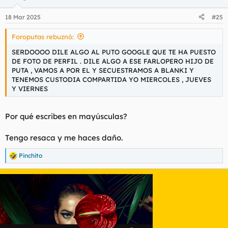
18 Mar 2025
#25
Foroputas rebuznó:
SERDOOOO DILE ALGO AL PUTO GOOGLE QUE TE HA PUESTO
DE FOTO DE PERFIL . DILE ALGO A ESE FARLOPERO HIJO DE
PUTA , VAMOS A POR EL Y SECUESTRAMOS A BLANKI Y
TENEMOS CUSTODIA COMPARTIDA YO MIERCOLES , JUEVES
Y VIERNES
Por qué escribes en mayúsculas?
Tengo resaca y me haces daño.
Pinchito
R
e
a
c
c
i
o
n
e