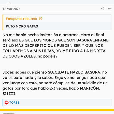
o
n
17 Mar 2025
#5
e
s
Foroputas rebuznó:
:
PUTO MORO GAFAS
No me había hecho invitación a amarme, claro al final
será eso ES QUE LOS MOROS QUE SON BASURA INFAME
DE LO MÁS DECRÉPITO QUE PUEDEN SER Y QUE NOS
FOLLAREMOS A SUS HIJAS, YO ME PIDO A LA MORITA
DE OJOS AZULES, no podéis?
Joder, sabes qué pienso SUICIDATE HAZLO BASURA, no
vales para nada y lo sabes. Ergo yo no tengo nada que
ver luego con esto, no seré cómplice de un suicidio de un
gafas por foro que habló 2-3 veces, hazlo MARICÓN.
SIIIIII.
TORBE
R
e
a