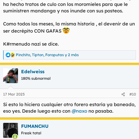
ha hecho tratos de culo con los moromieles para que le
suministren mandanga y nos inunde con sus posteos.
Como todos los meses, la misma historia , el devenir de un
ser decrépito CON GAFAS
K#rmenudo nazi se dice.
Pinchito
,
Tipton
,
Foroputas
y 2 más
R
e
a
Edelweiss
c
c
180% subnormal
i
o
n
17 Mar 2025
#10
e
s
Si esto lo hiciera cualquier otro forero estaría ya baneado,
:
eso yes. Desde luego esto con
@naxo
no pasaba.
FUMANCHU
Freak total