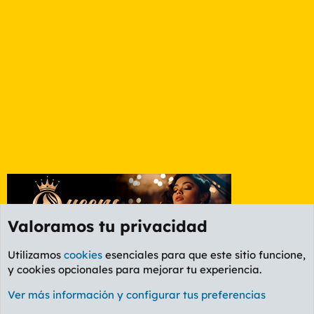
Valoramos tu privacidad
Utilizamos
cookies
esenciales para que este sitio funcione,
y cookies opcionales para mejorar tu experiencia.
Foro General
Ver más información y configurar tus preferencias
Cookies
PL OLDSTYLE AMARILLO
Cambiar fuente
Español (ES)