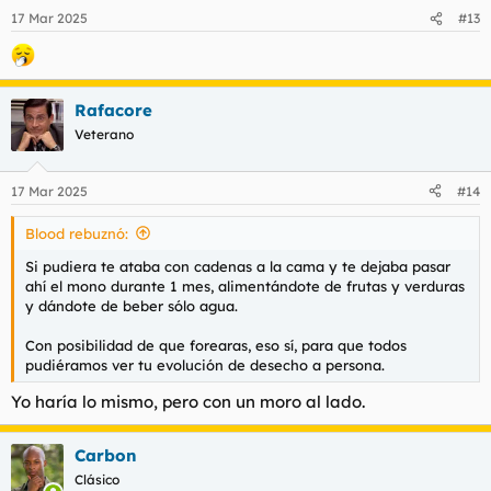
n
17 Mar 2025
#13
e
s
:
Rafacore
Veterano
17 Mar 2025
#14
Blood rebuznó:
Si pudiera te ataba con cadenas a la cama y te dejaba pasar
ahí el mono durante 1 mes, alimentándote de frutas y verduras
y dándote de beber sólo agua.
Con posibilidad de que forearas, eso sí, para que todos
pudiéramos ver tu evolución de desecho a persona.
Yo haría lo mismo, pero con un moro al lado.
Carbon
Clásico