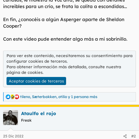
increibles para un crío, se frota la colita a escondidas...
En fin, ¿conocéis a algún Asperger aparte de Sheldon
Cooper?
Con este vídeo pude entender algo más a mi sobrinillo.
Para ver este contenido, necesitaremos su consentimiento para
configurar cookies de terceros.
Para obtener información más detallada, consulte nuestra
página de cookies
.
Aceptar cookies de terceros
tileno
,
Sæterbakken
,
otilio
y 1 persona más
R
e
a
Ataulfo el rojo
c
c
Freak
i
o
n
25 Dic 2022
#2
e