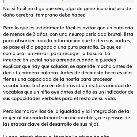
mola. No tiene una respuesta normal socialmente, o pasa de
todo o muestra una respuesta totalmente exagerada si le
No, si fácil no digo que sea, algo de genética o incluso de
gusta. No tiene casi amigos.
daño cerebral temprano debe haber.
Mi hermano dice que es así pero es normal.
Pero lo que es jodidamente fácil es evitar que un puto crío
de menos de 3 años, con una neuroplasticidad brutal, lista
para absorber toda la información que le den sus padres,
se pase el día pegado a una puta pantalla. Es que es
como usar un Ferrari para recoger la basura. La
interacción social no se aprende cuando le puedes
explicar que hay que saludar, se aprende mucho antes de
decir tu primera palabra. Antes de decir esta boca es mía
tienes una capacidad de la hostia para procesar
vocabulario. Incluso en distintos idiomas. La variedad de
vocablos que un niño oye antes del año es un indicador de
sus capacidades verbales para el resto de su vida.
Pero las maravillas de la igualdad y la integración de la
mujer al mercado laboral son incontables, a expensas de
las etapas clave del desarrollo de sus hijos.
Luego introducimos el término "autismo de alto