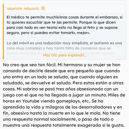
s
iskariote rebuznó:
:
El médico te permite muchísimas cosas durante el embarazo, si
tú quieres escuchar que te las permite. Porque lo que dicen
para casi todo es «en teoría esto no llega al feto y se supone
seguro, pero si puedes evitar tomarlo, mejor».
Lo del móvil es una reducción muy simplista, el autismo es una
cosa muy compleja y hay tanta falta de consenso que se
podría decir que no se tiene ni putísima idea de las causas.
Haz clic para expandir...
Pero como todólogo foril tengo que mencionar que nunca he
visto a una madre de un autista tener una relación saludable
No creo que sea tan fácil. Mi hermano y su mujer se han
con su hijo. Siempre asumí que esa relación era la
cansado de decirle desde que era pequeño que cuando
consecuencia y no la causa, pero ahora que tengo mi propia
uno entra en un lado se saluda, que cuando alguien es
larva y me han bombardeado con consejos, me sorprende
saludado, se devuelve el saludo. Pero estos están a otras
mucho la poca importancia que se le da a hablarles y escuchar
cosas. Mi sobrino se pasó tres años obsesionado con un
sus mierdas de intentos de comunicación. Pocos autistas hay
juego con el que no ha llegado a jugar un minuto. Miles de
para la cantidad de Youtube kids que se les mete en vena.
horas en Youtube viendo gameplays, etc.. Se ha
aprendido la vida y milagros de los desarrolladores y en
No, no se la sopla, es que no sabe. No le han enseñado a
fin, obsesivo hasta la muerte en lo que le mola. No tiene
interactuar en un año y medio y luego la sorpresa es que no se
una respuesta normal socialmente, o pasa de todo o
acerca a los otros niños. ¿Tu hermana se da cuenta de esto o
muestra una respuesta totalmente exagerada si le gusta.
sólo lo has visto tú?