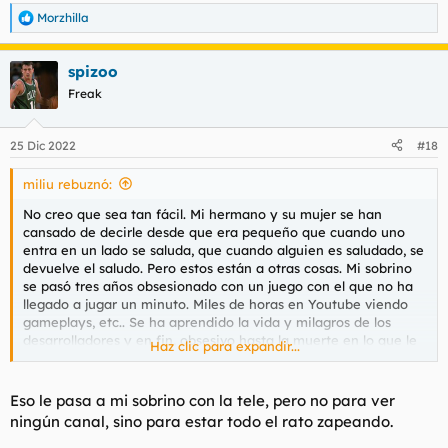
Morzhilla
R
e
a
spizoo
c
c
Freak
i
o
n
25 Dic 2022
#18
e
s
miliu rebuznó:
:
No creo que sea tan fácil. Mi hermano y su mujer se han
cansado de decirle desde que era pequeño que cuando uno
entra en un lado se saluda, que cuando alguien es saludado, se
devuelve el saludo. Pero estos están a otras cosas. Mi sobrino
se pasó tres años obsesionado con un juego con el que no ha
llegado a jugar un minuto. Miles de horas en Youtube viendo
gameplays, etc.. Se ha aprendido la vida y milagros de los
desarrolladores y en fin, obsesivo hasta la muerte en lo que le
Haz clic para expandir...
mola. No tiene una respuesta normal socialmente, o pasa de
todo o muestra una respuesta totalmente exagerada si le
gusta. No tiene casi amigos.
Eso le pasa a mi sobrino con la tele, pero no para ver
ningún canal, sino para estar todo el rato zapeando.
Mi hermano dice que es así pero es normal.