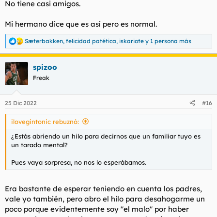
No tiene casi amigos.
Mi hermano dice que es así pero es normal.
Sæterbakken
,
felicidad patética
,
iskariote
y 1 persona más
R
e
a
spizoo
c
c
Freak
i
o
n
25 Dic 2022
#16
e
s
ilovegintonic rebuznó:
:
¿Estás abriendo un hilo para decirnos que un familiar tuyo es
un tarado mental?
Pues vaya sorpresa, no nos lo esperábamos.
Era bastante de esperar teniendo en cuenta los padres,
vale yo también, pero abro el hilo para desahogarme un
poco porque evidentemente soy "el malo" por haber