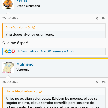
Ferris
c
c
Despojo humano
i
o
n
25 Dic 2022
#7
e
s
Sureño rebuznó:
:
Y tú sigues vivo, ya es un logro.
Que me ásper!
hitsfromthebong
,
Furro07
,
semete
y 3 más
R
e
a
Malmenor
c
c
Veterano
i
o
n
25 Dic 2022
#8
e
s
Uncle Meat rebuznó:
:
Antes no existían estas cosas. Estaban los meones, el que se
cagaba encima, el que tomaba carrerilla para lanzarse de
cabeza contra las puertas, el gordo al que se le ponían motes