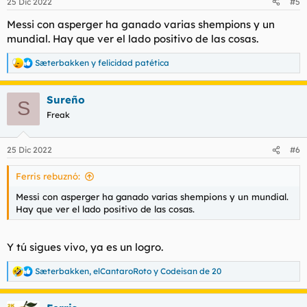
25 Dic 2022
#5
e
s
Messi con asperger ha ganado varias shempions y un
:
mundial. Hay que ver el lado positivo de las cosas.
Sæterbakken
y
felicidad patética
R
e
a
Sureño
c
S
c
Freak
i
o
n
25 Dic 2022
#6
e
s
Ferris rebuznó:
:
Messi con asperger ha ganado varias shempions y un mundial.
Hay que ver el lado positivo de las cosas.
Y tú sigues vivo, ya es un logro.
Sæterbakken
,
elCantaroRoto
y
Codeisan de 20
R
e
a