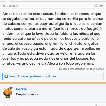
n
25 Dic 2022
#4
e
s
Antes no existían estas cosas. Estaban los meones, el que
:
se cagaba encima, el que tomaba carrerilla para lanzarse
de cabeza contra las puertas, el gordo al que se le ponían
motes como la piara o maret (por las marcas de fuagrás),
el dormío, el que le levantaba la falda a las niñas, el que
tenía ya catorce años y pelos en los huevos y barbilla, el
enano, el cabeza buque, el gitanillo, el chivato, el gafas
de culo de vaso y ya está; nada de asperger ni pollas en
vinagre. Toda esta diversidad se veía reflejada en los
cuentos y no pasaba nada (los enanos del bosque, los
pitufos, verano azul, etc.). Ahora son todo problemas.
Editado cobardemente:
25 Dic 2022
tileno
,
El bedel
,
patizambo
y 9 más
R
e
a
Ferris
c
c
Despojo humano
i
o
n