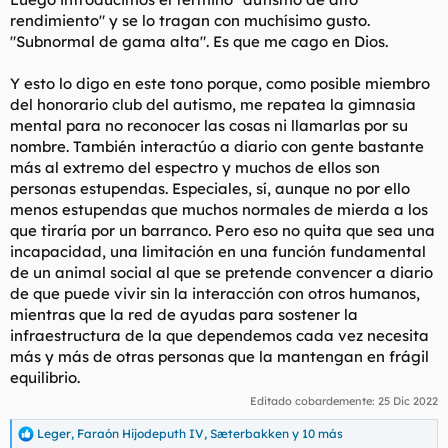
rendimiento" y se lo tragan con muchísimo gusto.
"Subnormal de gama alta". Es que me cago en Dios.
Y esto lo digo en este tono porque, como posible miembro
del honorario club del autismo, me repatea la gimnasia
mental para no reconocer las cosas ni llamarlas por su
nombre. También interactúo a diario con gente bastante
más al extremo del espectro y muchos de ellos son
personas estupendas. Especiales, sí, aunque no por ello
menos estupendas que muchos normales de mierda a los
que tiraría por un barranco. Pero eso no quita que sea una
incapacidad, una limitación en una función fundamental
de un animal social al que se pretende convencer a diario
de que puede vivir sin la interacción con otros humanos,
mientras que la red de ayudas para sostener la
infraestructura de la que dependemos cada vez necesita
más y más de otras personas que la mantengan en frágil
equilibrio.
Editado cobardemente:
25 Dic 2022
Leger
,
Faraón Hijodeputh IV
,
Sæterbakken
y 10 más
R