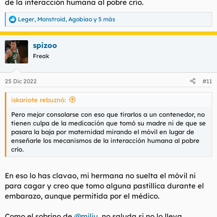
de la interacción humana al pobre crío.
Leger
,
Monstroid
,
Agobiao
y 5 más
R
e
a
spizoo
c
c
Freak
i
o
n
25 Dic 2022
#11
e
s
iskariote rebuznó:
:
Pero mejor consolarse con eso que tirarlos a un contenedor, no
tienen culpa de la medicación que tomó su madre ni de que se
pasara la baja por maternidad mirando el móvil en lugar de
enseñarle los mecanismos de la interacción humana al pobre
crío.
En eso lo has clavao, mi hermana no suelta el móvil ni
para cagar y creo que tomo alguna pastillica durante el
embarazo, aunque permitida por el médico.
Como el sobrino de
@miliu
, no saluda si no lo lleva