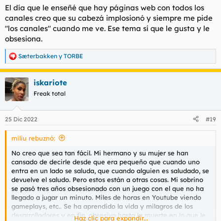
El día que le enseñé que hay páginas web con todos los
canales creo que su cabezá implosionó y siempre me pide
"los canales" cuando me ve. Ese tema sí que le gusta y le
obsesiona.
Sæterbakken
y
TORBE
R
e
a
iskariote
c
c
Freak total
i
o
n
25 Dic 2022
#19
e
s
miliu rebuznó:
:
No creo que sea tan fácil. Mi hermano y su mujer se han
cansado de decirle desde que era pequeño que cuando uno
entra en un lado se saluda, que cuando alguien es saludado, se
devuelve el saludo. Pero estos están a otras cosas. Mi sobrino
se pasó tres años obsesionado con un juego con el que no ha
llegado a jugar un minuto. Miles de horas en Youtube viendo
gameplays, etc.. Se ha aprendido la vida y milagros de los
desarrolladores y en fin, obsesivo hasta la muerte en lo que le
Haz clic para expandir...