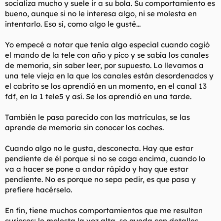
socializa mucho y suele ir a su bola. Su comportamiento es
t
o
e
bueno, aunque si no le interesa algo, ni se molesta en
m
intentarlo. Eso sí, como algo le gusté...
a
Yo empecé a notar que tenía algo especial cuando cogió
el mando de la tele con año y pico y se sabía los canales
de memoria, sin saber leer, por supuesto. Lo llevamos a
una tele vieja en la que los canales están desordenados y
el cabrito se los aprendió en un momento, en el canal 13
fdf, en la 1 tele5 y así. Se los aprendió en una tarde.
También le pasa parecido con las matrículas, se las
aprende de memoria sin conocer los coches.
Cuando algo no le gusta, desconecta. Hay que estar
pendiente de él porque si no se caga encima, cuando lo
va a hacer se pone a andar rápido y hay que estar
pendiente. No es porque no sepa pedir, es que pasa y
prefiere hacérselo.
En fin, tiene muchos comportamientos que me resultan
curiosos; le molesta la voz alta, se queda con detalles