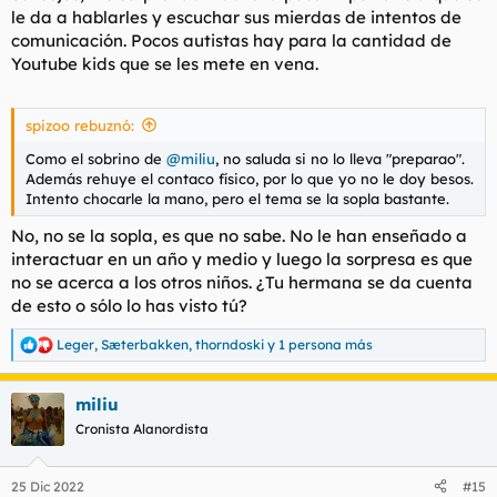
le da a hablarles y escuchar sus mierdas de intentos de
comunicación. Pocos autistas hay para la cantidad de
Youtube kids que se les mete en vena.
spizoo rebuznó:
Como el sobrino de
@miliu
, no saluda si no lo lleva "preparao".
Además rehuye el contaco físico, por lo que yo no le doy besos.
Intento chocarle la mano, pero el tema se la sopla bastante.
No, no se la sopla, es que no sabe. No le han enseñado a
interactuar en un año y medio y luego la sorpresa es que
no se acerca a los otros niños. ¿Tu hermana se da cuenta
de esto o sólo lo has visto tú?
Leger
,
Sæterbakken
,
thorndoski
y 1 persona más
R
e
a
miliu
c
c
Cronista Alanordista
i
o
n
25 Dic 2022
#15
e