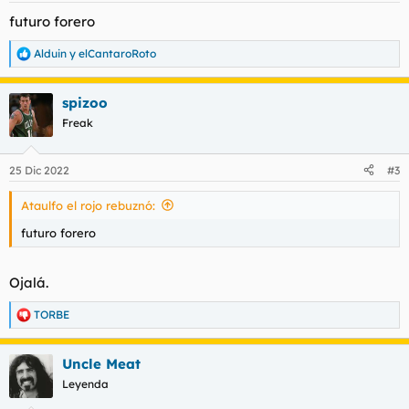
s
futuro forero
:
Alduin
y
elCantaroRoto
R
e
a
spizoo
c
c
Freak
i
o
n
25 Dic 2022
#3
e
s
Ataulfo el rojo rebuznó:
:
futuro forero
Ojalá.
TORBE
R
e
a
Uncle Meat
c
c
Leyenda
i
o