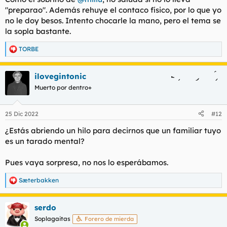
"preparao". Además rehuye el contaco físico, por lo que yo
no le doy besos. Intento chocarle la mano, pero el tema se
la sopla bastante.
TORBE
R
e
a
ilovegintonic
c
c
Muerto por dentro+
i
o
n
25 Dic 2022
#12
e
s
¿Estás abriendo un hilo para decirnos que un familiar tuyo
:
es un tarado mental?
Pues vaya sorpresa, no nos lo esperábamos.
Sæterbakken
R
e
a
serdo
c
c
Soplagaitas
Forero de mierda
i