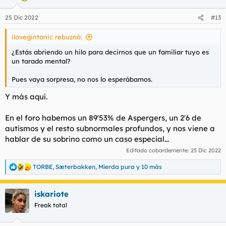
o
n
25 Dic 2022
#13
e
s
ilovegintonic rebuznó:
:
¿Estás abriendo un hilo para decirnos que un familiar tuyo es
un tarado mental?
Pues vaya sorpresa, no nos lo esperábamos.
Y más aquí.
En el foro habemos un 89'53% de Aspergers, un 2'6 de
autismos y el resto subnormales profundos, y nos viene a
hablar de su sobrino como un caso especial...
Editado cobardemente:
25 Dic 2022
TORBE
,
Sæterbakken
,
Mierda pura
y 10 más
R
e
a
iskariote
c
c
Freak total
i
o