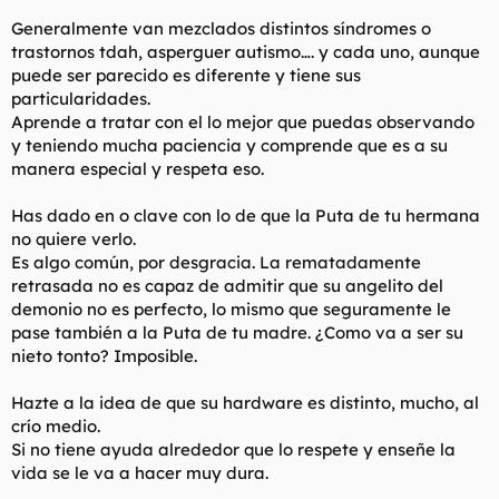
conducta porque rehuye el conflicto y si ve follón se va
andando sólo.
Generalmente van mezclados distintos síndromes o
trastornos tdah, asperguer autismo…. y cada uno, aunque
Mi hermana se da cuenta, pero creo que no lo quiere ver. Una
puede ser parecido es diferente y tiene sus
cuidadora de la guardería le dijo que el niño es especial, pero
particularidades.
creo que deben de llevarlo a un especialista cuanto antes.
Aprende a tratar con el lo mejor que puedas observando
y teniendo mucha paciencia y comprende que es a su
manera especial y respeta eso.
Has dado en o clave con lo de que la Puta de tu hermana
no quiere verlo.
Es algo común, por desgracia. La rematadamente
retrasada no es capaz de admitir que su angelito del
demonio no es perfecto, lo mismo que seguramente le
pase también a la Puta de tu madre. ¿Como va a ser su
nieto tonto? Imposible.
Hazte a la idea de que su hardware es distinto, mucho, al
crío medio.
Si no tiene ayuda alrededor que lo respete y enseñe la
vida se le va a hacer muy dura.