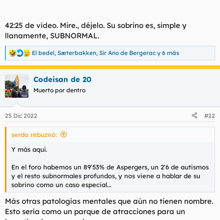
42:25 de vídeo. Mire., déjelo. Su sobrino es, simple y
llanamente, SUBNORMAL.
El bedel
,
Sæterbakken
,
Sir Ano de Bergerac
y 6 más
R
e
a
Codeisan de 20
c
c
Muerto por dentro
i
o
n
25 Dic 2022
#22
e
s
serdo rebuznó:
:
Y más aquí.
En el foro habemos un 89'53% de Aspergers, un 2'6 de autismos
y el resto subnormales profundos, y nos viene a hablar de su
sobrino como un caso especial...
Más otras patologías mentales que aún no tienen nombre.
Esto sería como un parque de atracciones para un