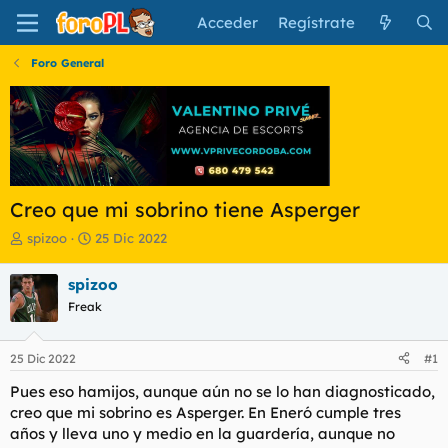
Acceder
Regístrate
Foro General
Creo que mi sobrino tiene Asperger
I
F
spizoo
25 Dic 2022
n
e
i
c
spizoo
c
h
Freak
i
a
a
d
d
e
25 Dic 2022
#1
o
i
r
n
Pues eso hamijos, aunque aún no se lo han diagnosticado,
d
i
creo que mi sobrino es Asperger. En Eneró cumple tres
e
c
años y lleva uno y medio en la guardería, aunque no
l
i