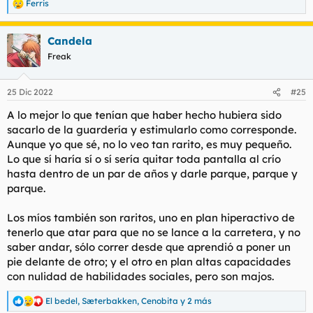
Ferris
R
e
a
Candela
c
c
Freak
i
o
n
25 Dic 2022
#25
e
s
A lo mejor lo que tenían que haber hecho hubiera sido
:
sacarlo de la guardería y estimularlo como corresponde.
Aunque yo que sé, no lo veo tan rarito, es muy pequeño.
Lo que sí haría sí o sí sería quitar toda pantalla al crío
hasta dentro de un par de años y darle parque, parque y
parque.
Los míos también son raritos, uno en plan hiperactivo de
tenerlo que atar para que no se lance a la carretera, y no
saber andar, sólo correr desde que aprendió a poner un
pie delante de otro; y el otro en plan altas capacidades
con nulidad de habilidades sociales, pero son majos.
El bedel
,
Sæterbakken
,
Cenobita
y 2 más
R