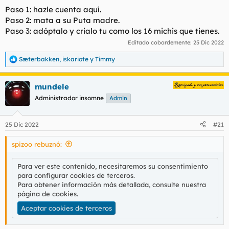
Paso 1: hazle cuenta aquí.
Paso 2: mata a su Puta madre.
Paso 3: adóptalo y crialo tu como los 16 michis que tienes.
Editado cobardemente:
25 Dic 2022
Sæterbakken
,
iskariote
y
Timmy
R
e
a
mundele
c
c
Administrador insomne
Admin
i
o
n
25 Dic 2022
#21
e
s
spizoo rebuznó:
:
Para ver este contenido, necesitaremos su consentimiento
para configurar cookies de terceros.
Para obtener información más detallada, consulte nuestra
página de cookies
.
Aceptar cookies de terceros