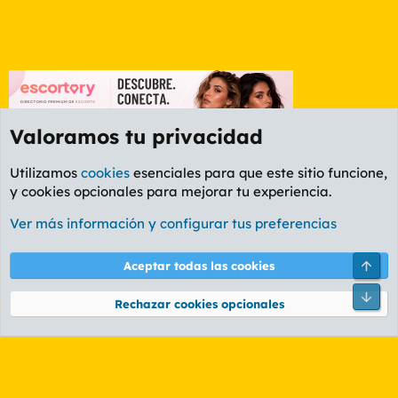
Valoramos tu privacidad
Utilizamos
cookies
esenciales para que este sitio funcione,
y cookies opcionales para mejorar tu experiencia.
Foro General
Ver más información y configurar tus preferencias
Cookies
PL OLDSTYLE AMARILLO
Cambiar fuente
Español (ES)
Arri
Aceptar todas las cookies
Contáctanos
Términos y reglas
Política de privacidad
Ayuda
R
Pie
S
Rechazar cookies opcionales
S
®
Community platform by XenForo
© 2010-2026 XenForo Ltd.