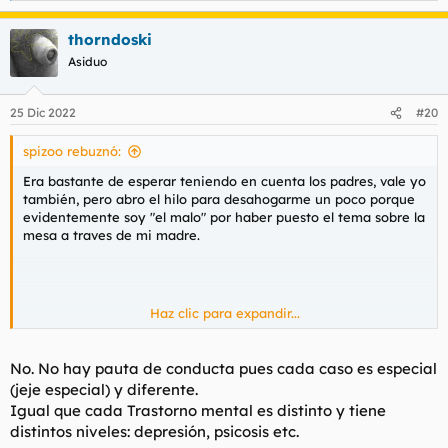
e
a
thorndoski
c
c
Asiduo
i
o
n
25 Dic 2022
#20
e
s
spizoo rebuznó:
:
Era bastante de esperar teniendo en cuenta los padres, vale yo
también, pero abro el hilo para desahogarme un poco porque
evidentemente soy "el malo" por haber puesto el tema sobre la
mesa a traves de mi madre.
Haz clic para expandir...
Pues eso me gustaría con el hilo, que Aspergers o gente que
haya convivido con ellos me diera alguna pauta de conducta.
No. No hay pauta de conducta pues cada caso es especial
(jeje especial) y diferente.
Igual que cada Trastorno mental es distinto y tiene
distintos niveles: depresión, psicosis etc.
Interactuar lo hace si le interesa. No tiene problemas de