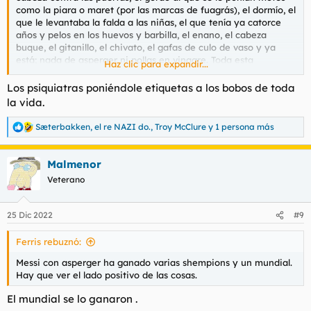
como la piara o maret (por las marcas de fuagrás), el dormío, el
que le levantaba la falda a las niñas, el que tenía ya catorce
años y pelos en los huevos y barbilla, el enano, el cabeza
buque, el gitanillo, el chivato, el gafas de culo de vaso y ya
está; nada de asperger ni pollas en vinagre. Toda esta
Haz clic para expandir...
diversidad se veía reflejada en los cuentos y no pasaba nada
(los enanos del bosque, los pitufos, verano azul, etc.). Ahora son
Los psiquiatras poniéndole etiquetas a los bobos de toda
todo problemas.
la vida.
Sæterbakken
,
el re NAZI do.
,
Troy McClure
y 1 persona más
R
e
a
Malmenor
c
c
Veterano
i
o
n
25 Dic 2022
#9
e
s
Ferris rebuznó:
:
Messi con asperger ha ganado varias shempions y un mundial.
Hay que ver el lado positivo de las cosas.
El mundial se lo ganaron .