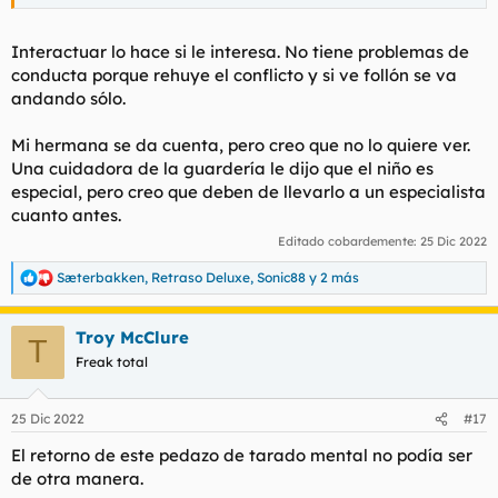
Interactuar lo hace si le interesa. No tiene problemas de
conducta porque rehuye el conflicto y si ve follón se va
andando sólo.
Mi hermana se da cuenta, pero creo que no lo quiere ver.
Una cuidadora de la guardería le dijo que el niño es
especial, pero creo que deben de llevarlo a un especialista
cuanto antes.
Editado cobardemente:
25 Dic 2022
Sæterbakken
,
Retraso Deluxe
,
Sonic88
y 2 más
R
e
a
Troy McClure
c
T
c
Freak total
i
o
n
25 Dic 2022
#17
e
s
El retorno de este pedazo de tarado mental no podía ser
:
de otra manera.