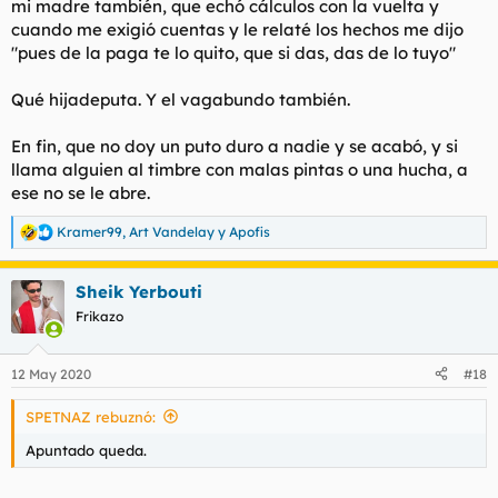
mi madre también, que echó cálculos con la vuelta y
cuando me exigió cuentas y le relaté los hechos me dijo
"pues de la paga te lo quito, que si das, das de lo tuyo"
Qué hijadeputa. Y el vagabundo también.
En fin, que no doy un puto duro a nadie y se acabó, y si
llama alguien al timbre con malas pintas o una hucha, a
ese no se le abre.
Kramer99
,
Art Vandelay
y
Apofis
R
e
a
Sheik Yerbouti
c
c
Frikazo
i
o
n
12 May 2020
#18
e
s
SPETNAZ rebuznó:
:
Apuntado queda.