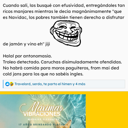
Cuando salí, las busqué con efusividad, entregándoles tan
ricos manjares mientras le decía magnánimamente "que
es Navidac, los pobres también tienen derecho a disfrutar
de jamón y vino eh" jiji
Halal por antonomasia.
Troleo detectado. Caruchas disimuladamente ofendidas.
No habrá comida para moros paguiteros, from mai ded
cold jans para los que no sabéis ingles.
Travelord
,
serdo
,
te parto el himen
y 4 más
R
e
a
c
c
i
o
n
e
s