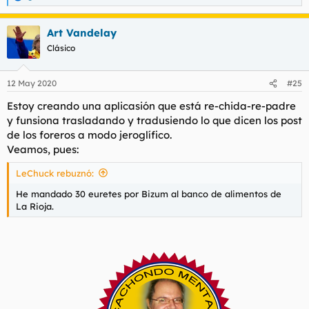
e
a
Art Vandelay
c
c
Clásico
i
o
n
12 May 2020
#25
e
s
Estoy creando una aplicasión que está re-chida-re-padre
:
y funsiona trasladando y tradusiendo lo que dicen los post
de los foreros a modo jeroglífico.
Veamos, pues:
LeChuck rebuznó:
He mandado 30 euretes por Bizum al banco de alimentos de
La Rioja.