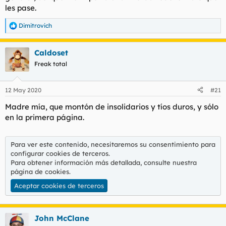
les pase.
Dimitrovich
R
e
a
Caldoset
c
c
Freak total
i
o
n
12 May 2020
#21
e
s
Madre mía, que montón de insolidarios y tíos duros, y sólo
:
en la primera página.
Para ver este contenido, necesitaremos su consentimiento para
configurar cookies de terceros.
Para obtener información más detallada, consulte nuestra
página de cookies
.
Aceptar cookies de terceros
John McClane