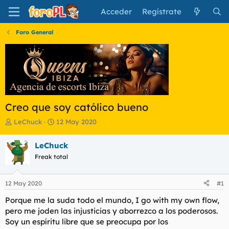
Acceder
Regístrate
Foro General
Creo que soy católico bueno
I
F
LeChuck
12 May 2020
n
e
i
c
LeChuck
c
h
Freak total
i
a
a
d
d
e
12 May 2020
#1
o
i
r
n
Porque me la suda todo el mundo, I go with my own flow,
d
i
pero me joden las injusticias y aborrezco a los poderosos.
e
c
Soy un espíritu libre que se preocupa por los
l
i