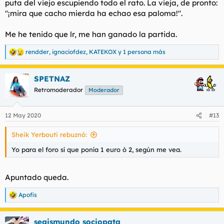
puta del viejo escupiendo todo el rato. La vieja, de pronto:
"¡mira que cacho mierda ha echao esa paloma!".
Me he tenido que lr, me han ganado la partida.
rendder
,
ignaciofdez
,
KATEKOX
y 1 persona más
R
e
a
SPETNAZ
c
c
Retromoderador
Moderador
i
o
n
12 May 2020
#13
e
s
Sheik Yerbouti rebuznó:
:
Yo para el foro sí que ponía 1 euro ó 2, según me vea.
Apuntado queda.
Apofis
R
e
a
segismundo sociopata
c