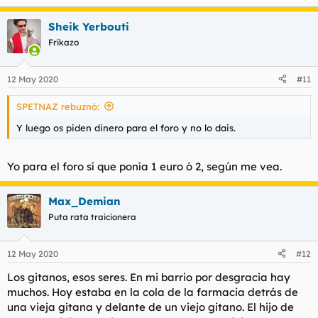
e
a
Sheik Yerbouti
c
c
Frikazo
i
o
n
12 May 2020
#11
e
s
SPETNAZ rebuznó:
:
Y luego os piden dinero para el foro y no lo dais.
Yo para el foro sí que ponía 1 euro ó 2, según me vea.
Max_Demian
Puta rata traicionera
12 May 2020
#12
Los gitanos, esos seres. En mi barrio por desgracia hay
muchos. Hoy estaba en la cola de la farmacia detrás de
una vieja gitana y delante de un viejo gitano. El hijo de