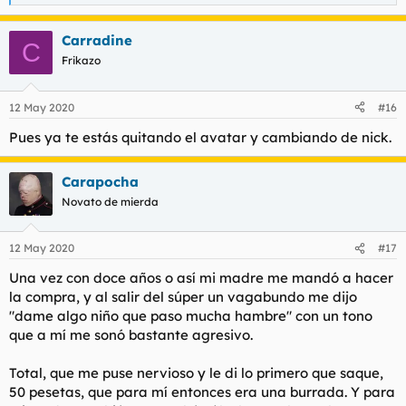
e
a
Carradine
c
C
c
Frikazo
i
o
n
12 May 2020
#16
e
s
Pues ya te estás quitando el avatar y cambiando de nick.
:
Carapocha
Novato de mierda
12 May 2020
#17
Una vez con doce años o así mi madre me mandó a hacer
la compra, y al salir del súper un vagabundo me dijo
"dame algo niño que paso mucha hambre" con un tono
que a mí me sonó bastante agresivo.
Total, que me puse nervioso y le di lo primero que saque,
50 pesetas, que para mí entonces era una burrada. Y para