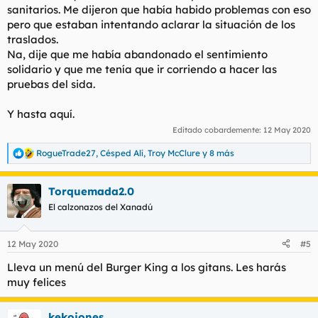
sanitarios. Me dijeron que había habido problemas con eso
pero que estaban intentando aclarar la situación de los
traslados.
Na, dije que me había abandonado el sentimiento
solidario y que me tenía que ir corriendo a hacer las
pruebas del sida.
Y hasta aquí.
Editado cobardemente:
12 May 2020
RogueTrade27
,
Césped Alí
,
Troy McClure
y 8 más
R
e
a
Torquemada2.0
c
c
El calzonazos del Xanadú
i
o
n
12 May 2020
#5
e
s
Lleva un menú del Burger King a los gitans. Les harás
:
muy felices
kekojones