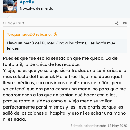
Apofis
c
c
No-calvo de mierda
i
o
n
12 May 2020
#8
e
s
Torquemada2.0 rebuznó:
:
Lleva un menú del Burger King a los gitans. Les harás muy
felices
Pues es que fue esa la sensación que me quedó. La de
tonto útil, la de chico de los recados.
Y, ojo, no es que yo solo quisiera trasladar a sanitarios o lo
más selecto del hospital. Me la trae floja, me daba igual
llevar médicos, coronavíricos o enfermos del riñón, pero
yo entendí que era para echar una mano, no para que me
encaromasen a los que no sabían qué hacer con ellos,
porque tanto el sidoso como el viejo meao se valían
perfectamente por sí mismos y les lleve gratis porque les
salió de los cojones al hospital y eso ni es echar una mano
ni es nada.
Editado cobardemente:
12 May 2020