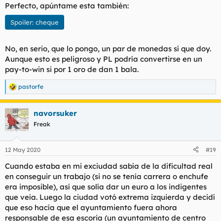
Perfecto, apúntame esta también:
Spoiler:
cheque
No, en serio, que lo pongo, un par de monedas sí que doy.
Aunque esto es peligroso y PL podría convertirse en un
pay-to-win si por 1 oro de dan 1 bala.
pastorfe
R
e
a
navorsuker
c
c
Freak
i
o
n
12 May 2020
#19
e
s
Cuando estaba en mi exciudad sabía de la dificultad real
:
en conseguir un trabajo (si no se tenía carrera o enchufe
era imposible), así que solía dar un euro a los indigentes
que veía. Luego la ciudad votó extrema izquierda y decidí
que eso hacía que el ayuntamiento fuera ahora
responsable de esa escoria (un ayuntamiento de centro