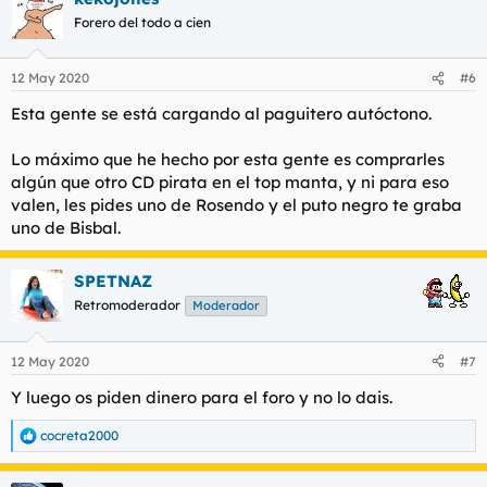
Forero del todo a cien
12 May 2020
#6
Esta gente se está cargando al paguitero autóctono.
Lo máximo que he hecho por esta gente es comprarles
algún que otro CD pirata en el top manta, y ni para eso
valen, les pides uno de Rosendo y el puto negro te graba
uno de Bisbal.
SPETNAZ
Retromoderador
Moderador
12 May 2020
#7
Y luego os piden dinero para el foro y no lo dais.
cocreta2000
R
e
a