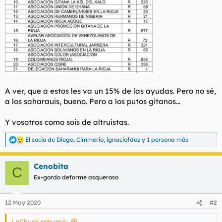
A ver, que a estos les va un 15% de las ayudas. Pero no sé,
a los saharauis, bueno. Pero a los putos gitanos...
Y vosotros como sois de altruistas.
El socio de Diego
,
Cimmerio
,
ignaciofdez
y 1 persona más
R
e
a
Cenobita
c
C
c
Ex-gordo deforme asqueroso
i
o
n
12 May 2020
#2
e
s
LeChuck rebuznó:
: