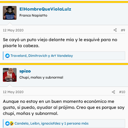
ElHombreQueViolaLulz
Franco Napiatto
12 May 2020
#9
Se cayó un puto viejo delante mía y le esquivé para no
pisarle la cabeza.
Travelord
,
Dimitrovich
y
Art Vandelay
R
e
a
spizo
c
c
Chupi, moñas y subnormal
i
o
n
12 May 2020
#10
e
s
Aunque no estoy en un buen momento económico me
:
gusta, si puedo, ayudar al prójimo. Creo que es porque soy
chupi, moñas y subnormal.
Candela
,
Leibn
,
ignaciofdez
y 1 persona más
R