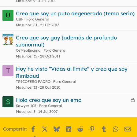
Masunos
9
4 Jul 2018
Creo que soy un puto degenerado (tema serio)
U
UBP
Foro General
Masunos
81
21 Dic 2016
Creo que soy gay (además de profundo
subnormal)
OsMeoEncima
Foro General
Masunos
35
28 Oct 2011
Hoy he visto "Vidas al límite" y creo que soy
T
Rimbaud
TRICOFERO PADRO
Foro General
Masunos
33
28 Oct 2010
Hola creo que soy un emo
S
e
Sawyer 105
Foro General
Masunos
8
14 Jul 2007
r
r
Facebook
X
Bluesky
LinkedIn
Reddit
Pinterest
Tumblr
WhatsA
Em
Compartir: