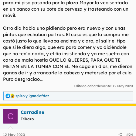
para mi piso pasando por la plaza Mayor lo veo sentado
en un banco con su bote de cerveza y trasteando con un
móvil.
Otro día había uno pidiendo pero era nuevo y con unas
pintas que echaban pa tras. El caso es que la compra me
costó justo lo que llevaba encima y claro, al salir el tipo
que si le diera algo, que era para comer y yo diciéndole
que no tenía nada, y el tío insistiendo y ya me suelta con
cara de mala hostia QUE LO QUIERES, PARA QUE TE
METAN EN LA TUMBA CON El.. Me cago en dios, me dieron
ganas de ir y arrancarle la cabeza y metersela por el culo.
Puto desgraciao...
Editado cobardemente:
12 May 2020
spizo
y
ignaciofdez
R
e
a
Carradine
c
C
c
Frikazo
i
o
n
12 May 2020
#24