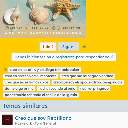
:
Último
1 de 2
Sig.
Debes iniciar sesión o registrarte para responder aquí.
E
creo en los ofnis y en diego tristanbreaker
t
creo en norteño omniimpotente
creo que me he cagado encima
i
creo que no estamos solos
creo que soy elsapodelatrancaempinada
q
dame algo primo
liachu tocando al bajo
neutral pringado
u
pandemolde robando el cepillo de la iglesia
e
t
Temas similares
a
s
Creo que soy Reptiliano
H
Häskelärk
Foro General