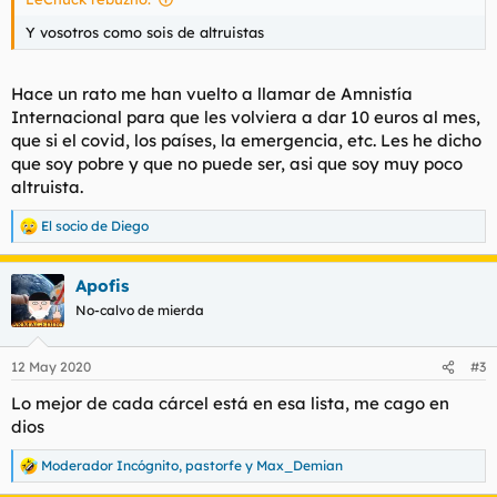
Y vosotros como sois de altruistas
Hace un rato me han vuelto a llamar de Amnistía
Internacional para que les volviera a dar 10 euros al mes,
que si el covid, los países, la emergencia, etc. Les he dicho
que soy pobre y que no puede ser, asi que soy muy poco
altruista.
El socio de Diego
R
e
a
Apofis
c
c
No-calvo de mierda
i
o
n
12 May 2020
#3
e
s
Lo mejor de cada cárcel está en esa lista, me cago en
:
dios
Moderador Incógnito
,
pastorfe
y
Max_Demian
R
e