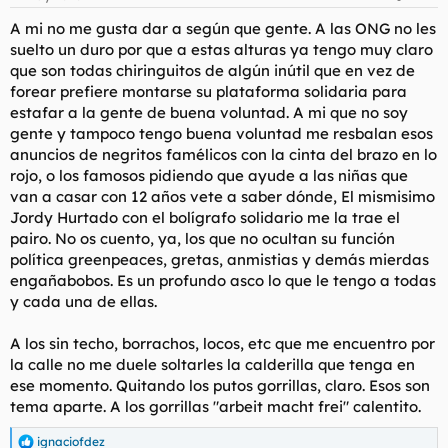
e
s
A mi no me gusta dar a según que gente. A las ONG no les
:
suelto un duro por que a estas alturas ya tengo muy claro
que son todas chiringuitos de algún inútil que en vez de
forear prefiere montarse su plataforma solidaria para
estafar a la gente de buena voluntad. A mi que no soy
gente y tampoco tengo buena voluntad me resbalan esos
anuncios de negritos famélicos con la cinta del brazo en lo
rojo, o los famosos pidiendo que ayude a las niñas que
van a casar con 12 años vete a saber dónde, El mismisimo
Jordy Hurtado con el bolígrafo solidario me la trae el
pairo. No os cuento, ya, los que no ocultan su función
política greenpeaces, gretas, anmistias y demás mierdas
engañabobos. Es un profundo asco lo que le tengo a todas
y cada una de ellas.
A los sin techo, borrachos, locos, etc que me encuentro por
la calle no me duele soltarles la calderilla que tenga en
ese momento. Quitando los putos gorrillas, claro. Esos son
tema aparte. A los gorrillas "arbeit macht frei" calentito.
ignaciofdez
R