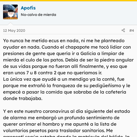
a
Apofis
c
c
No-calvo de mierda
i
o
n
12 May 2020
#4
e
s
Yo nunca he metido ecus en nada, ni me he planteado
:
ayudar en nada. Cuando el chapapote me tocó lidiar con
presiones de gente que quería ir a Galicia a limpiar de
mierda el culo de los patos. Debía de ser la piedra angular
de sus vidas porque no fueron allí finalmente, y eso que
eran unos 7 u 8 contra 2 que no queríamos ir.
La única vez que ayudé a un mendigo ya la conté, fue
porque me extrañó la franqueza de su pedigüeñismo y le
empecé a pasar la comida que sobraba de la cafetería
donde trabajaba.
Y en este nuestro coronavirus al día siguiente del estado
de alarma me embargó un profundo sentimiento de
querer arrimar el hombro y me apunté a la lista de
voluntarios pesetos para trasladar sanitarios. Me
arrepentí según estaba dando la matrícula del bólido, la