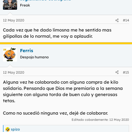
c
Freak
i
o
n
12 May 2020
#14
e
s
Cada vez que he dado limosna me he sentido mas
:
gilipollas de lo normal, me voy a aplaudir.
Ferris
Despojo humano
12 May 2020
#15
Alguna vez he colaborado con alguna compra de kilo
solidario. Pensando que Dios me premiaría a la semana
siguiente con alguna torda de buen culo y generosas
tetas.
Como no sucedió ninguna vez, dejé de colaborar.
Editado cobardemente:
12 May 2020
spizo
R