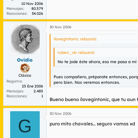
10 Nov 2006
Mensajes
80.579
Reacciones
34.026
30 Nov 2006
ilovegintonic rebuznó:
ruben_vlc rebuznó:
Ovidio
No te jode éste ahora, eso me pasa a mí 
Clásico
Pues compañero, préparate entonces, porque
Registro
pero bien. Nos veremos entonces.
25 Ene 2006
Mensajes
2.485
Reacciones
1
Bueno bueno ilovegintonic, que tu aun 
30 Nov 2006
G
puro mito chavales... seguro vamos xd