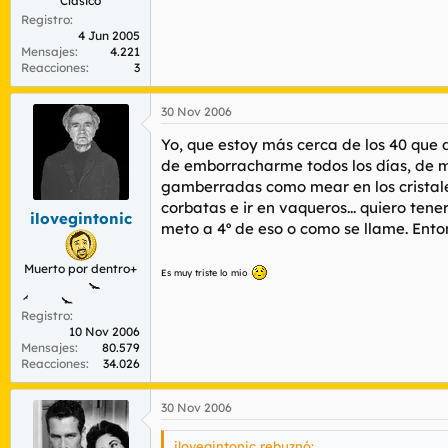
Clásico
Registro
4 Jun 2005
Mensajes
4.221
Reacciones
3
30 Nov 2006
Yo, que estoy más cerca de los 40 que 
de emborracharme todos los días, de m
gamberradas como mear en los cristales
corbatas e ir en vaqueros... quiero tene
ilovegintonic
meto a 4º de eso o como se llame. Enton
Muerto por dentro+
Es muy triste lo mio
Registro
10 Nov 2006
Mensajes
80.579
Reacciones
34.026
30 Nov 2006
ilovegintonic rebuznó: