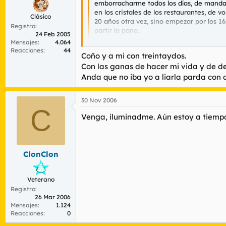
emborracharme todos los días, de manda
en los cristales de los restaurantes, de 
Clásico
20 años otra vez, sino empezar por los 16
Registro
partir la pana.
24 Feb 2005
Mensajes
4.064
Reacciones
44
Es muy triste lo mio
Coño y a mi con treintaydos.
Con las ganas de hacer mi vida y de d
No te jode éste ahora, eso me pasa a mí co
Anda que no iba yo a liarla parda con di
30 Nov 2006
C
Venga, iluminadme. Aún estoy a tiemp
ClonClon
Veterano
Registro
26 Mar 2006
Mensajes
1.124
Reacciones
0