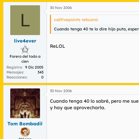
30 Nov 2006
L
califivepoints rebuznó:
Cuando tenga 40 te lo dire hijo puta, espe
live4ever
ReLOL
Forero del todo a
cien
Registro
9 Dic 2005
Mensajes
343
Reacciones
0
30 Nov 2006
Cuando tenga 40 lo sabré, pero me suen
y hay que aprovecharla.
Tom Bombadil