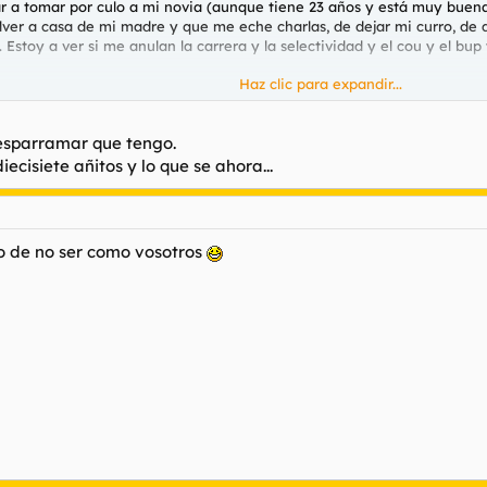
r a tomar por culo a mi novia (aunque tiene 23 años y está muy buen
volver a casa de mi madre y que me eche charlas, de dejar mi curro, de 
. Estoy a ver si me anulan la carrera y la selectividad y el cou y el b
Haz clic para expandir...
Haz clic para expandir...
esparramar que tengo.
n 28.
ecisiete añitos y lo que se ahora...
o de no ser como vosotros