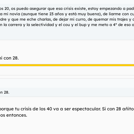
los 20, os puedo asegurar que esa crisis existe, estoy empezando a p
o a mi novia (aunque tiene 23 años y está muy buena), de liarme con c
dre y que me eche charlas, de dejar mi curro, de quemar mis trajes y co
n la carrera y la selectividad y el cou y el bup y me meto a 4º de eso o
í con 28.
n 28.
rque tu crisis de los 40 va a ser espectacular. Si con 28 añi
os entonces.