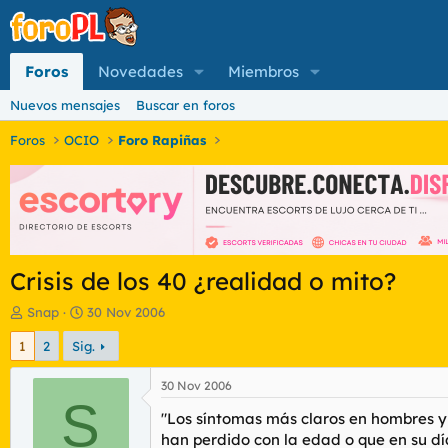
Foros
Novedades
Miembros
Nuevos mensajes
Buscar en foros
Foros
OCIO
Foro Rapiñas
Crisis de los 40 ¿realidad o mito?
I
F
Snap
30 Nov 2006
n
e
1
2
Sig.
i
c
c
h
i
a
30 Nov 2006
a
S
d
"Los síntomas más claros en hombres y 
d
e
o
i
han perdido con la edad o que en su dí