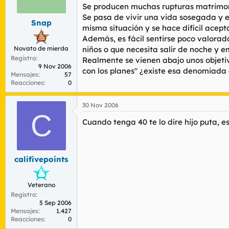
r
n
Se producen muchas rupturas matrimoni
d
i
Se pasa de vivir una vida sosegada y e
Snap
e
c
misma situación y se hace difícil acept
l
i
Además, es fácil sentirse poco valorado
t
o
Novato de mierda
niños o que necesita salir de noche y 
e
Registro
m
Realmente se vienen abajo unos objeti
9 Nov 2006
a
con los planes" ¿existe esa denomiada 
Mensajes
57
Reacciones
0
30 Nov 2006
C
Cuando tenga 40 te lo dire hijo puta, 
califivepoints
Veterano
Registro
5 Sep 2006
Mensajes
1.427
Reacciones
0