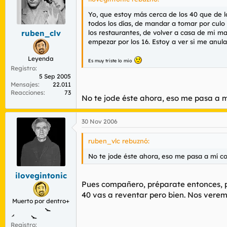
Yo, que estoy más cerca de los 40 que de 
todos los días, de mandar a tomar por cul
los restaurantes, de volver a casa de mi ma
ruben_clv
empezar por los 16. Estoy a ver si me anula
Leyenda
Es muy triste lo mio
Registro
5 Sep 2005
Mensajes
22.011
Reacciones
73
No te jode éste ahora, eso me pasa a m
30 Nov 2006
ruben_vlc rebuznó:
No te jode éste ahora, eso me pasa a mí co
ilovegintonic
Pues compañero, préparate entonces, po
40 vas a reventar pero bien. Nos verem
Muerto por dentro+
Registro