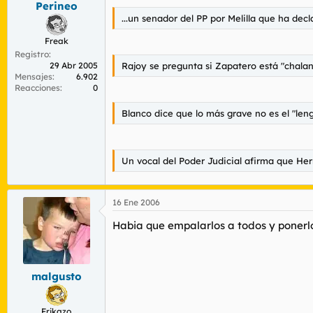
Perineo
r
n
d
i
...un senador del PP por Melilla que ha dec
e
c
Freak
l
i
Registro
t
o
29 Abr 2005
Rajoy se pregunta si Zapatero está "chala
e
Mensajes
6.902
m
Reacciones
0
a
Blanco dice que lo más grave no es el "len
Un vocal del Poder Judicial afirma que Her
16 Ene 2006
Habia que empalarlos a todos y ponerlo
malgusto
Frikazo