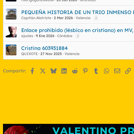
PEQUEÑA HISTORIA DE UN TRIO INMENSO E I
Capitán Alatriste
2 Mar 2026
Valencia
2
Enlace prohibido (lésbico en cristiano) en MV
ajucles
9 Ene 2026
Córdoba
2
Cristina 603931884
QUIXOTE
27 Nov 2025
Valencia
Facebook
X
Bluesky
LinkedIn
Reddit
Pinterest
Tumblr
WhatsApp
Email
E
Compartir: