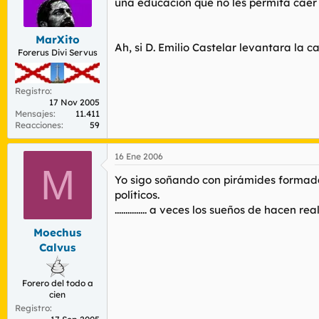
una educación que no les permita caer
MarXito
Ah, si D. Emilio Castelar levantara la ca
Forerus Divi Servus
Registro
17 Nov 2005
Mensajes
11.411
Reacciones
59
16 Ene 2006
M
Yo sigo soñando con pirámides formada
políticos.
............... a veces los sueños de hacen re
Moechus
Calvus
Forero del todo a
cien
Registro