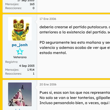
17 Sep 2005
Mensajes
163
Reacciones
0
17 Ene 2006
deberia crearse el partido putalocura. 
anteriores a la existencia del partido
PD seguramente lea esto mañana y sea u
po_jonh
valencia y ademas acabo de ver que el
estado mental.
Veterano
Registro
4 Sep 2003
Mensajes
1.914
Reacciones
1
20 Ene 2006
Pues si, esos son los que nos representa
No solo se van a leer tonterias, gilipol
Incluso pensandolo bien, a veces, aqu