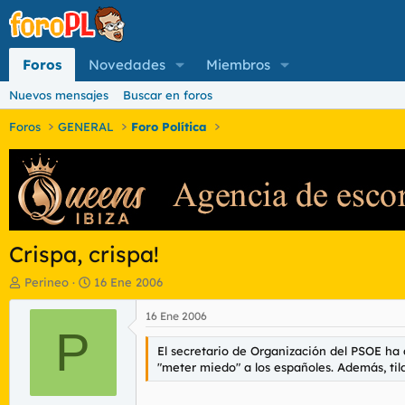
Foros
Novedades
Miembros
Nuevos mensajes
Buscar en foros
Foros
GENERAL
Foro Política
Crispa, crispa!
I
F
Perineo
16 Ene 2006
n
e
i
c
16 Ene 2006
c
P
h
i
a
El secretario de Organización del PSOE ha a
a
d
"meter miedo" a los españoles. Además, tild
d
e
o
i