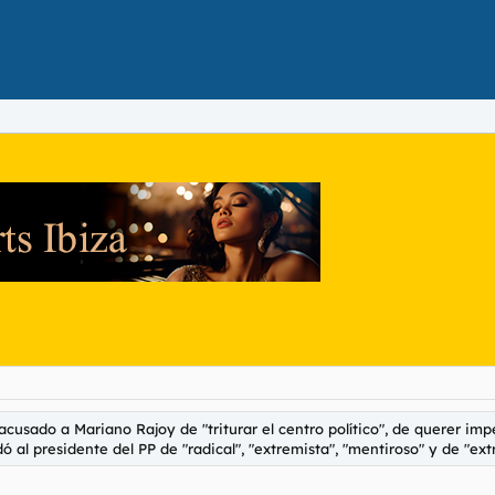
cusado a Mariano Rajoy de "triturar el centro político", de querer impe
ó al presidente del PP de "radical", "extremista", "mentiroso" y de "ext