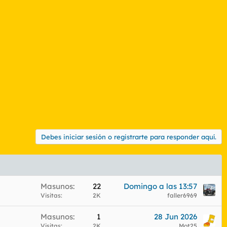
Debes iniciar sesión o registrarte para responder aquí.
Masunos
22
Domingo a las 13:57
Visitas
2K
faller6969
Masunos
1
28 Jun 2026
Visitas
2K
Mot25