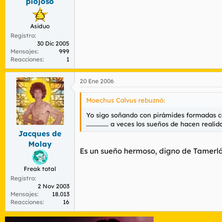
piojoso
Asiduo
Registro
30 Dic 2005
Mensajes
999
Reacciones
1
20 Ene 2006
Moechus Calvus rebuznó:
Yo sigo soñando con pirámides formadas con
............... a veces los sueños de hacen reali
Jacques de
Molay
Es un sueño hermoso, digno de Tamerlá
Freak total
Registro
2 Nov 2003
Mensajes
18.013
Reacciones
16