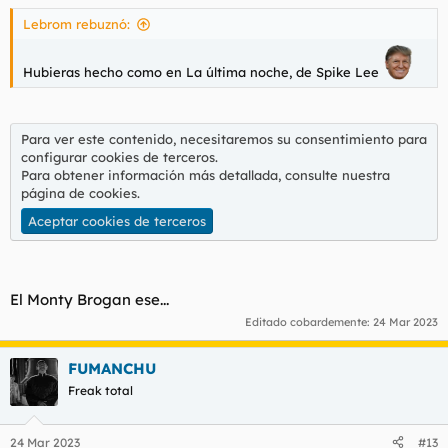
s
Lebrom rebuznó:
:
Hubieras hecho como en La última noche, de Spike Lee
Para ver este contenido, necesitaremos su consentimiento para
configurar cookies de terceros.
Para obtener información más detallada, consulte nuestra
página de cookies
.
Aceptar cookies de terceros
El Monty Brogan ese...
Editado cobardemente:
24 Mar 2023
FUMANCHU
Freak total
24 Mar 2023
#13