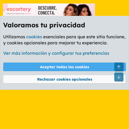
Valoramos tu privacidad
Utilizamos
cookies
esenciales para que este sitio funcione,
y cookies opcionales para mejorar tu experiencia.
Foro General
Ver más información y configurar tus preferencias
Cookies
PL OLDSTYLE AMARILLO
Cambiar fuente
Español (ES)
Arri
Aceptar todas las cookies
Contáctanos
Términos y reglas
Política de privacidad
Ayuda
R
Pie
S
Rechazar cookies opcionales
S
®
Community platform by XenForo
© 2010-2026 XenForo Ltd.