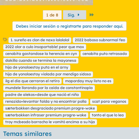
Último
1 de 8
Sig.
Debes iniciar sesión o registrarte para responder aquí.
E
1. sureño es clon de naxo lolololol
2022 baboso subnormal feo
t
2022 olor a culo insoportable! peor que max
i
cenobita gastandose la herencia en cyn
cenobita puto retrasado
q
dakilla cuando se termina la mayonesa
u
hija de yonoloestoy puta en el arny
e
t
hija de yonoloestoy violada por mendigo sidoso
a
ilg el dia que cerraron el retiro
moporday muy listo no es
s
mundele llorando por la caída de constantinopla
padre de alekos=desde que nació el niño
renazido=levantar falda y no encontrar polla
scat para veganos
sæterbakken desgraciado premium progre-woke
sæterbakken infraser premium progre-woke
tonto el que lo lea
troy mcbeodo borracho le vomitó encima a su hija
Temas similares