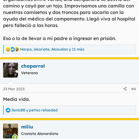
camino y cayó por un tajo. Improvisamos una camilla con
nuestras camisetas y dos troncos para sacarla con la
ayuda del médico del campamento. Llegó viva al hospital
pero falleció a las horas.
Eso o lo de llevar a mi padre a ingresar en prisión.
Harpo
,
iskariote
,
Alcaudon
y 11 más
R
e
a
chaparral
c
c
Veterano
i
o
n
23 Mar 2023
#4
e
s
Media vida.
:
Sonic88
y
petiso reloaded
R
e
a
miliu
c
c
Cronista Alanordista
i