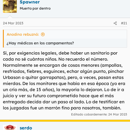
Spawner
Una noche, no podría decir a qué hora de la madrugada,
Muerto por dentro
despierto porque percibo movimientos furtivos en el pasillo,
risitas contenidas y carrerillas de aquí para allá rondando mi
puerta.
24 Mar 2023
#21
Eran muchos.
Anodino rebuznó:
¿Hay médicos en los campamentos?
Sí, por exigencias legales, debe haber un sanitario por
Continuará....
cada no sé cuántos niños. No recuerdo el número.
Normalmente se encargan de cosas menores (ampollas,
resfriados, fiebres, esguinces, echar algún punto, pinchar
Urbason o quitar garrapatas), pero, a veces, pasan estas
mierdas. De los monitores que había en esa época (yo era
un crío más, de 15 años), la mayoría lo dejaron. Lo de ir a
juicio y ver su futuro comprometido hace que el más
entregado decida dar un paso al lado. Lo de testificar en
los juzgados fue un marrón fino para nosotros, también.
Editado cobardemente:
24 Mar 2023
serdo