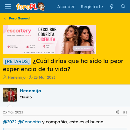
Acceder
Regístrate
Foro General
¿Cuál dirías que ha sido la peor
[RETARDS]
experiencia de tu vida?
I
F
Henemijo
23 Mar 2023
n
e
i
c
Henemijo
c
h
Clásico
i
a
a
d
d
e
23 Mar 2023
#1
o
i
r
n
@2022
@Cenobita
y compañía, este es el bueno
d
i
e
c