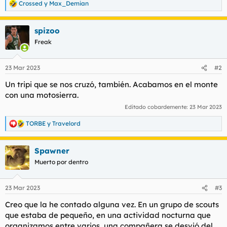
Crossed
y
Max_Demian
R
l
i
e
t
o
a
e
spizoo
c
m
c
Freak
a
i
o
n
23 Mar 2023
#2
e
s
Un tripi que se nos cruzó, también. Acabamos en el monte
:
con una motosierra.
Editado cobardemente:
23 Mar 2023
TORBE
y
Travelord
R
e
a
Spawner
c
c
Muerto por dentro
i
o
n
23 Mar 2023
#3
e
s
Creo que la he contado alguna vez. En un grupo de scouts
:
que estaba de pequeño, en una actividad nocturna que
organizamos entre varios, una compañera se desvió del