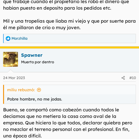
que trabajé cuando el propietario les robó el dinero que
habian puesto en deposito para los pedidos etc.
Mil y una tropelias que liaba mi viejo y que por suerte para
él me pillaron de crio o muy joven.
Morzhilla
R
e
a
Spawner
c
c
Muerto por dentro
i
o
n
24 Mar 2023
#10
e
s
miliu rebuznó:
:
Pobre hombre, no me jodas.
Bueno, se comportó como cabezón cuando todos le
decíamos que no metiera la casa como aval de la
empresa. Que hiciera lo que todos, declarar quiebra pero
no mezclar el terreno personal con el profesional. En fin,
una época difícil.