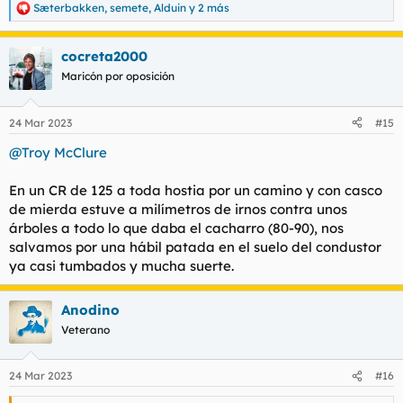
Sæterbakken
,
semete
,
Alduin
y 2 más
R
e
a
cocreta2000
c
c
Maricón por oposición
i
o
n
24 Mar 2023
#15
e
s
@Troy McClure
:
En un CR de 125 a toda hostia por un camino y con casco
de mierda estuve a milímetros de irnos contra unos
árboles a todo lo que daba el cacharro (80-90), nos
salvamos por una hábil patada en el suelo del condustor
ya casi tumbados y mucha suerte.
Anodino
Veterano
24 Mar 2023
#16