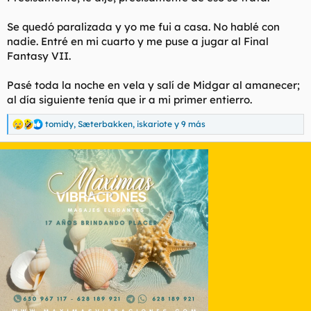
Se quedó paralizada y yo me fui a casa. No hablé con
nadie. Entré en mi cuarto y me puse a jugar al Final
Fantasy VII.
Pasé toda la noche en vela y salí de Midgar al amanecer;
al día siguiente tenía que ir a mi primer entierro.
tomidy
,
Sæterbakken
,
iskariote
y 9 más
R
e
a
c
c
i
o
n
e
s
: