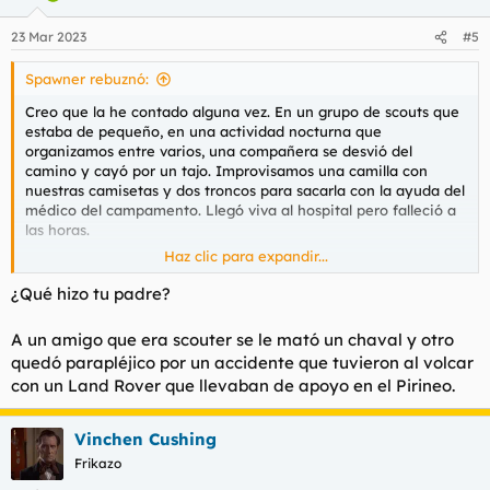
o
n
23 Mar 2023
#5
e
s
Spawner rebuznó:
:
Creo que la he contado alguna vez. En un grupo de scouts que
estaba de pequeño, en una actividad nocturna que
organizamos entre varios, una compañera se desvió del
camino y cayó por un tajo. Improvisamos una camilla con
nuestras camisetas y dos troncos para sacarla con la ayuda del
médico del campamento. Llegó viva al hospital pero falleció a
las horas.
Haz clic para expandir...
Eso o lo de llevar a mi padre a ingresar en prisión.
¿Qué hizo tu padre?
A un amigo que era scouter se le mató un chaval y otro
quedó parapléjico por un accidente que tuvieron al volcar
con un Land Rover que llevaban de apoyo en el Pirineo.
Vinchen Cushing
Frikazo