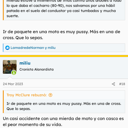
mierda estuve a milímetros de irnos contra unos árboles a todo
lo que daba el cacharro (80-90), nos salvamos por una hábil
patada en el suelo del condustor ya casi tumbados y mucha
suerte.
Ir de paquete en una moto es muy pussy. Más en una de
cross. Que lo sepas.
LamadredeNorman
y
miliu
R
e
a
miliu
c
c
Cronista Alanordista
i
o
n
24 Mar 2023
#18
e
s
Troy McClure rebuznó:
:
Ir de paquete en una moto es muy pussy. Más en una de cross.
Que lo sepas.
Un casi accidente con una mierda de moto y con casco es
el peor momento de su vida.