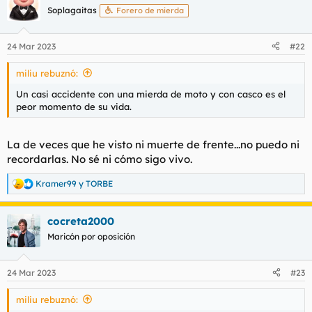
Soplagaitas
Forero de mierda
24 Mar 2023
#22
miliu rebuznó:
Un casi accidente con una mierda de moto y con casco es el
peor momento de su vida.
La de veces que he visto ni muerte de frente...no puedo ni
recordarlas. No sé ni cómo sigo vivo.
Kramer99
y
TORBE
R
e
a
cocreta2000
c
c
Maricón por oposición
i
o
n
24 Mar 2023
#23
e
s
miliu rebuznó:
: