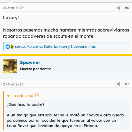
23 Mar 2023
#6
Luxury!
Nosotros pasemos mucha hambre mientras sobreviviamos
robando cadáveres de scouts en el monte.
serdo
,
Morzhilla
,
Sæterbakken
y 1 persona más
R
e
a
Spawner
c
c
Muerto por dentro
i
o
n
23 Mar 2023
#7
e
s
miliu rebuznó:
:
¿Qué hizo tu padre?
A un amigo que era scouter se le mató un chaval y otro quedó
parapléjico por un accidente que tuvieron al volcar con un
Land Rover que llevaban de apoyo en el Pirineo.