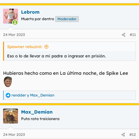
Lebrom
Muerto por dentro
Moderador
24 Mar 2023
#11
Spawner rebuznó:
Eso o lo de llevar a mi padre a ingresar en prisión.
Hubieras hecho como en La última noche, de Spike Lee
rendder
y
Max_Demian
R
e
a
Max_Demian
c
c
Puta rata traicionera
i
o
n
24 Mar 2023
#12
e