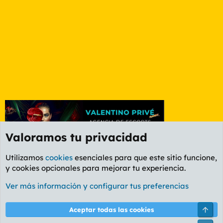
Valoramos tu privacidad
Utilizamos
cookies
esenciales para que este sitio funcione,
y cookies opcionales para mejorar tu experiencia.
Foro General
Ver más información y configurar tus preferencias
Cookies
PL OLDSTYLE AMARILLO
Cambiar fuente
Español (ES)
Arri
Aceptar todas las cookies
Contáctanos
Términos y reglas
Política de privacidad
Ayuda
R