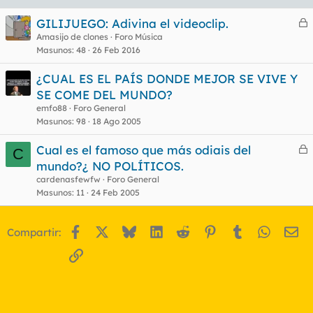
GILIJUEGO: Adivina el videoclip.
e
Amasijo de clones
Foro Música
Masunos
48
26 Feb 2016
r
r
¿CUAL ES EL PAÍS DONDE MEJOR SE VIVE Y
SE COME DEL MUNDO?
emfo88
Foro General
o
Masunos
98
18 Ago 2005
Cual es el famoso que más odiais del
C
e
mundo?¿ NO POLÍTICOS.
r
cardenasfewfw
Foro General
r
Masunos
11
24 Feb 2005
Facebook
X
Bluesky
LinkedIn
Reddit
Pinterest
Tumblr
WhatsA
Em
Compartir:
o
Enlace