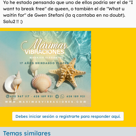
Yo he estado pensando que uno de ellos podria ser el de "I
l
i
want to break free" de queen, o también el de "What u
t
o
waitin for" de Gwen Stefani (la q cantaba en no doubt).
e
Salu2 !! :)
m
a
Debes iniciar sesión o registrarte para responder aquí.
Temas similares