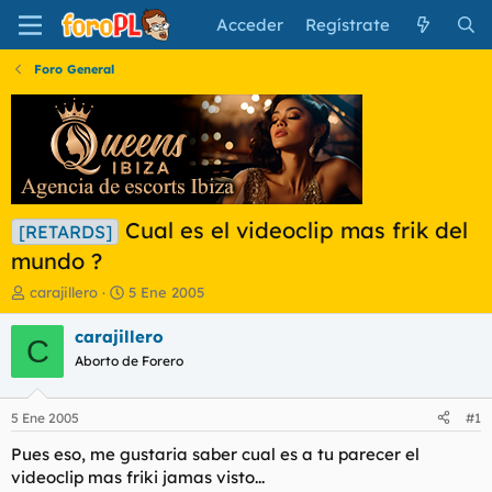
Acceder
Regístrate
Foro General
Cual es el videoclip mas frik del
[RETARDS]
mundo ?
I
F
carajillero
5 Ene 2005
n
e
i
c
carajillero
C
c
h
Aborto de Forero
i
a
a
d
d
e
5 Ene 2005
#1
o
i
r
n
Pues eso, me gustaria saber cual es a tu parecer el
d
i
videoclip mas friki jamas visto...
e
c