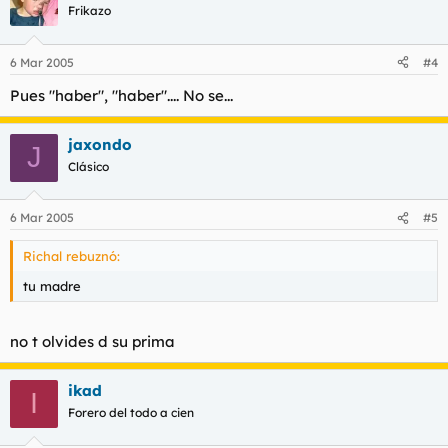
Frikazo
6 Mar 2005
#4
Pues "haber", "haber".... No se...
jaxondo
J
Clásico
6 Mar 2005
#5
Richal rebuznó:
tu madre
no t olvides d su prima
ikad
I
Forero del todo a cien