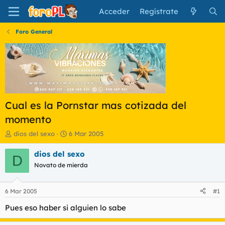
Acceder
Regístrate
Foro General
Cual es la Pornstar mas cotizada del
momento
I
F
dios del sexo
6 Mar 2005
n
e
i
c
dios del sexo
D
c
h
Novato de mierda
i
a
a
d
d
e
6 Mar 2005
#1
o
i
r
n
Pues eso haber si alguien lo sabe
d
i
e
c