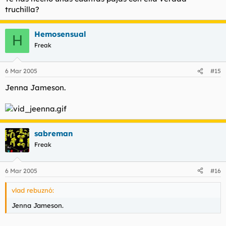
truchilla?
Hemosensual
H
Freak
6 Mar 2005
#15
Jenna Jameson.
sabreman
Freak
6 Mar 2005
#16
vlad rebuznó:
Jenna Jameson.