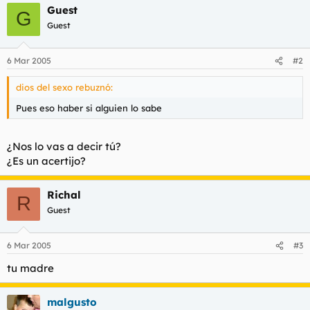
Guest
l
i
G
t
o
Guest
e
m
a
6 Mar 2005
#2
dios del sexo rebuznó:
Pues eso haber si alguien lo sabe
¿Nos lo vas a decir tú?
¿Es un acertijo?
Richal
R
Guest
6 Mar 2005
#3
tu madre
malgusto