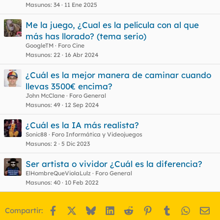
Masunos
34
11 Ene 2025
Me la juego, ¿Cual es la película con al que
más has llorado? (tema serio)
GoogleTM
Foro Cine
Masunos
22
16 Abr 2024
¿Cuál es la mejor manera de caminar cuando
llevas 3500€ encima?
John McClane
Foro General
Masunos
49
12 Sep 2024
¿Cuál es la IA más realista?
Sonic88
Foro Informática y Videojuegos
Masunos
2
5 Dic 2023
Ser artista o vividor ¿Cuál es la diferencia?
ElHombreQueViolaLulz
Foro General
Masunos
40
10 Feb 2022
Facebook
X
Bluesky
LinkedIn
Reddit
Pinterest
Tumblr
WhatsA
Em
Compartir: