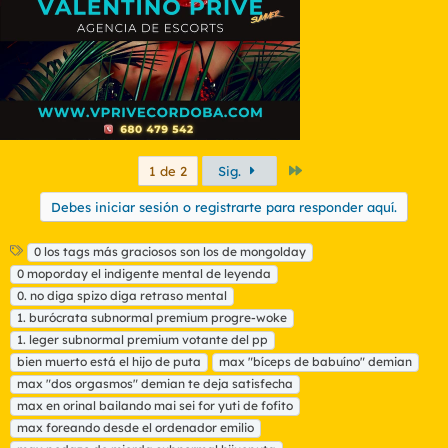
s
:
Último
1 de 2
Sig.
Debes iniciar sesión o registrarte para responder aquí.
E
0 los tags más graciosos son los de mongolday
t
0 moporday el indigente mental de leyenda
i
0. no diga spizo diga retraso mental
q
1. burócrata subnormal premium progre-woke
u
1. leger subnormal premium votante del pp
e
t
bien muerto está el hijo de puta
max "bíceps de babuíno" demian
a
max "dos orgasmos" demian te deja satisfecha
s
max en orinal bailando mai sei for yuti de fofito
max foreando desde el ordenador emilio