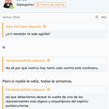
c
Soplagaitas
Forero de mierda
i
o
n
14 Nov 2024
#12
e
s
John McClane rebuznó:
:
¿a ti también te sale agüilla?
si
FlorianSotoPeña rebuznó:
No sé por qué motivo hay tanto odio contra este conforero,
Pero si nadie le odia, todos le amamos.
FlorianSotoPeña rebuznó:
así que deberíamos desear la vuelta de uno de los
representantes más dignos y arquetípicos del espíritu
putalocuriense.