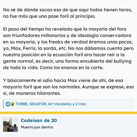
arquetípicos del espíritu putalocuriense.
No sé de dónde sacas eso de que aquí todos tienen taras,
no fue más que una pose foril al principio.
El paso del tiempo ha revelado que la mayoría del foro
son triunfadores millonarios y de ideología conservadora
en su mayoría, y los freaks de verdad éramos unos pocos,
yo, Max, Ferris, la sorda, etc. No nos dábamos cuenta pero
nuestra posición en la ecuación foril era hacer reír a la
gente normal, es decir, una forma encubierta del bullying
de toda la vida. Como los enanos en la corte.
Y básicamente el odio hacia Max viene de ahí, de esa
mayoría foril que son los normales. Aunque se exprese, eso
sí, de maneras hilarantes.
TORBE
,
SENATOR
,
Art Vandelay
y 2 más
R
e
a
Codeisan de 20
c
c
Muerto por dentro
i
o