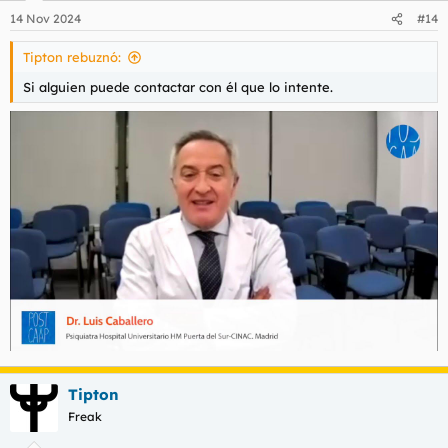
n
14 Nov 2024
#14
e
s
Tipton rebuznó:
:
Si alguien puede contactar con él que lo intente.
Tipton
Freak