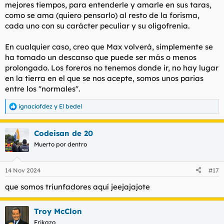
mejores tiempos, para entenderle y amarle en sus taras,
como se ama (quiero pensarlo) al resto de la forisma,
cada uno con su carácter peculiar y su oligofrenia.
En cualquier caso, creo que Max volverá, simplemente se
ha tomado un descanso que puede ser más o menos
prolongado. Los foreros no tenemos donde ir, no hay lugar
en la tierra en el que se nos acepte, somos unos parias
entre los "normales".
ignaciofdez
y
El bedel
R
e
a
Codeisan de 20
c
c
Muerto por dentro
i
o
n
14 Nov 2024
#17
e
s
que somos triunfadores aquí jeejajajote
:
Troy McClon
Frikazo