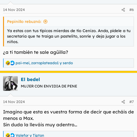
o
n
14 Nov 2024
#6
e
s
Pepinillo rebuznó:
:
Ya estas con tus típicas mierdas de tío Cenizo. Anda, pídele a tu
secretaria que te traiga un pastelito, sonríe y deja jugar a los
niños.
¿a ti también te sale agüilla?
pai-mei
,
zorroplateado1
y
serdo
R
e
a
El bedel
c
c
MUJER CON ENVIDIA DE PENE
i
o
n
14 Nov 2024
#7
e
s
Imagino que esta es vuestra forma de decir que echáis de
:
menos a Max.
Sin duda la lleváis muy adentro...
Valefor
y
Tipton