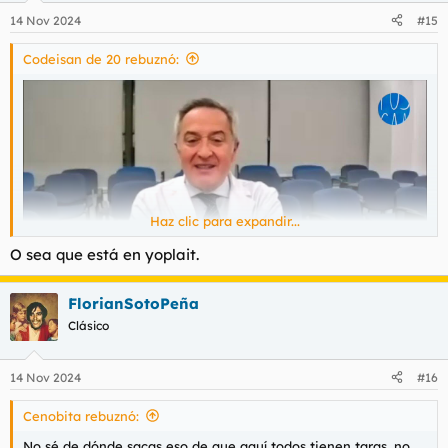
14 Nov 2024
#15
Codeisan de 20 rebuznó:
Haz clic para expandir...
O sea que está en yoplait.
FlorianSotoPeña
Clásico
14 Nov 2024
#16
Cenobita rebuznó:
No sé de dónde sacas eso de que aquí todos tienen taras, no