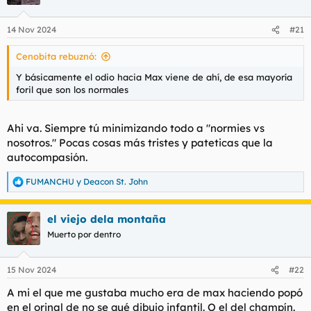
14 Nov 2024
#21
Cenobita rebuznó:
Y básicamente el odio hacia Max viene de ahí, de esa mayoría
foril que son los normales
Ahi va. Siempre tú minimizando todo a "normies vs
nosotros." Pocas cosas más tristes y pateticas que la
autocompasión.
FUMANCHU
y
Deacon St. John
R
e
a
el viejo dela montaña
c
c
Muerto por dentro
i
o
n
15 Nov 2024
#22
e
s
A mi el que me gustaba mucho era de max haciendo popó
:
en el orinal de no se qué dibujo infantil. O el del champín.