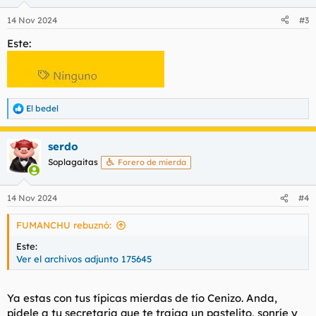
o
n
14 Nov 2024
#3
e
s
Este:
:
El bedel
R
e
a
serdo
c
c
Soplagaitas
Forero de mierda
i
o
n
14 Nov 2024
#4
e
s
FUMANCHU rebuznó:
:
Este:
Ver el archivos adjunto 175645
Ya estas con tus típicas mierdas de tío Cenizo. Anda,
pídele a tu secretaria que te traiga un pastelito, sonríe y