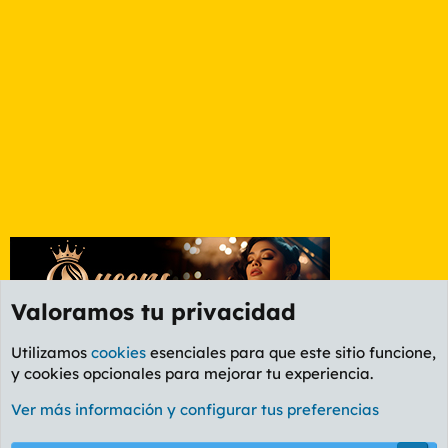
Valoramos tu privacidad
Utilizamos
cookies
esenciales para que este sitio funcione,
y cookies opcionales para mejorar tu experiencia.
Foro General
Ver más información y configurar tus preferencias
Cookies
PL OLDSTYLE AMARILLO
Cambiar fuente
Español (ES)