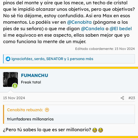
pinos del monte y aire que los mece, un techo de cristal
que le impidió alcanzar unos objetivos, pero que objetivos?
No sé tia déjame, estoy confundida. Asi era Max en esos
momentos. Lo podéis ver en
@Cenobita
(póngame a los
pies de su señora) o que me digan
@Candela
o
@El bedel
si me equivoco en ese aspecto, ellas saben mejor que yo
como funciona la mente de un mujer.
Editado cobardemente:
15 Nov 2024
ignaciofdez
,
serdo
,
SENATOR
y 1 persona más
R
e
a
FUMANCHU
c
c
Freak total
i
o
n
15 Nov 2024
#23
e
s
Cenobita rebuznó:
:
triunfadores millonarios
¿Pero tú sabes lo que es ser millonario?