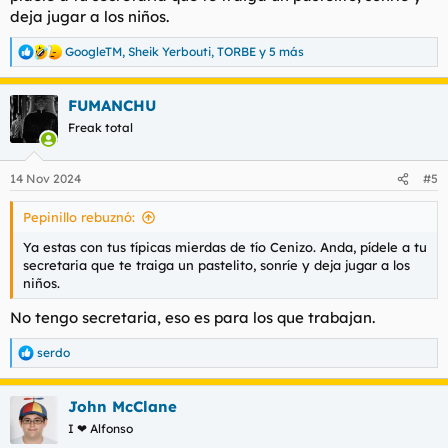
deja jugar a los niños.
GoogleTM
,
Sheik Yerbouti
,
TORBE
y 5 más
R
e
a
FUMANCHU
c
c
Freak total
i
o
n
14 Nov 2024
#5
e
s
Pepinillo rebuznó:
:
Ya estas con tus típicas mierdas de tío Cenizo. Anda, pídele a tu
secretaria que te traiga un pastelito, sonríe y deja jugar a los
niños.
No tengo secretaria, eso es para los que trabajan.
serdo
R
e
a
John McClane
c
c
I ❤ Alfonso
i