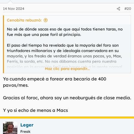
14 Nov 2024
#20
Cenobita rebuznó:
No sé de dónde sacas eso de que aquí todos tienen taras, no
fue más que una pose foril al principio.
El paso del tiempo ha revelado que la mayoría del foro son
triunfadores millonarios y de ideología conservadora en su
mayoría, y los freaks de verdad éramos unos pocos, yo, Max,
Ferris, la sorda, etc. No nos dábamos cuenta pero nuestra
posición en la ecuación foril era hacer reír a la gente normal,
Haz clic para expandir...
es decir, una forma encubierta del bullying de toda la vida.
Como los enanos en la corte.
Yo cuando empecé a forear era becario de 400
pavos/mes.
Y básicamente el odio hacia Max viene de ahí, de esa mayoría
foril que son los normales. Aunque se exprese, eso sí, de
Gracias al foroc, ahora soy un neoburgués de clase media.
maneras hilarantes.
Y yo sí echo de menos a Macs
Leger
Freak