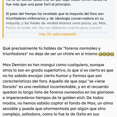
fue más que una pose foril al principio.
El paso del tiempo ha revelado que la mayoría del foro son
triunfadores millonarios y de ideología conservadora en su
mayoría, y los freaks de verdad éramos unos pocos, yo, Max,
Ferris, la sorda, etc. No nos dábamos cuenta pero nuestra
posición en la ecuación foril era hacer reír a la gente normal,
Haz clic para expandir...
es decir, una forma encubierta del bullying de toda la vida.
Como los enanos en la corte.
Qué precisamente tú hables de "foreros normales y
Y básicamente el odio hacia Max viene de ahí, de esa mayoría
triunfadores" no deja de ser un chiste en sí mismo
foril que son los normales. Aunque se exprese, eso sí, de
maneras hilarantes.
Max Demian es tan mongui como cualquiera, aunque
otros lo son en grado superlativo, lo que sí es cierto es que
no ha sabido encajar cierto humor y formas que son
características del foro. Aquello de que aquí "se viene
llorado" es una realidad incontestable, y en el recuerdo
quedan la larga lista de foreros owneados en los gloriosos
e imperecederos tiempos de la golden eich. De todos
modos, no hemos sabido captar el fondo de Max, un alma
sensible y puede que atormentada por algún que otro
complejo, soñadora, como lo fue la de Ozito en sus