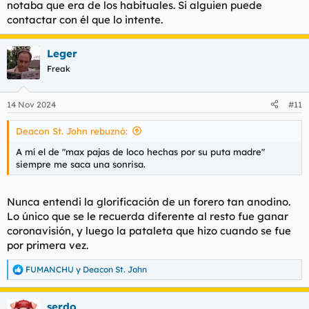
notaba que era de los habituales. Si alguien puede
contactar con él que lo intente.
Leger
Freak
14 Nov 2024
#11
Deacon St. John rebuznó:
A mí el de "max pajas de loco hechas por su puta madre"
siempre me saca una sonrisa.
Nunca entendi la glorificación de un forero tan anodino.
Lo único que se le recuerda diferente al resto fue ganar
coronavisión, y luego la pataleta que hizo cuando se fue
por primera vez.
FUMANCHU
y
Deacon St. John
R
e
a
serdo
c