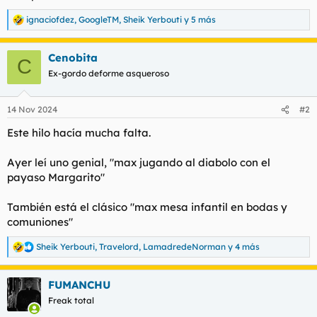
l
i
ignaciofdez
,
GoogleTM
,
Sheik Yerbouti
y 5 más
t
o
R
e
e
a
m
Cenobita
c
C
a
c
Ex-gordo deforme asqueroso
i
o
n
14 Nov 2024
#2
e
s
Este hilo hacía mucha falta.
:
Ayer leí uno genial, "max jugando al diabolo con el
payaso Margarito"
También está el clásico "max mesa infantil en bodas y
comuniones"
Sheik Yerbouti
,
Travelord
,
LamadredeNorman
y 4 más
R
e
a
FUMANCHU
c
c
Freak total
i