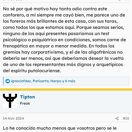
e
s
No sé por qué motivo hay tanto odio contra este
:
conforero, a mi siempre me cayó bien, me parece uno de
los foreros más brillantes de esta casa, con sus taras,
como todos los que estamos aquí. Porque seamos serios,
ninguno de los aquí presentes pasaríamos un test
psicológico o psiquiátrico en condiciones, somos carne de
frenopático en mayor o menor medida. En todos los
gremios hay corporativismo, y el de los oligofrénicos no
debería ser menos, así que deberíamos desear la vuelta
de uno de los representantes más dignos y arquetípicos
del espíritu putalocuriense.
ignaciofdez
,
Paticorto
,
Harpo
y 6 más
R
e
a
Tipton
c
c
Freak
i
o
n
14 Nov 2024
#10
e
s
Lo he conocido mucho menos que vosotros pero se le
: