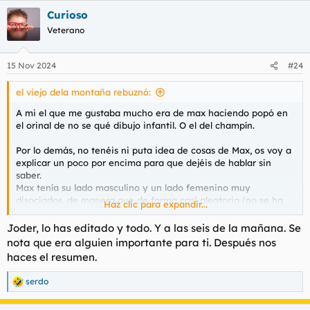
Curioso
Veterano
15 Nov 2024
#24
el viejo dela montaña rebuznó:
A mi el que me gustaba mucho era de max haciendo popó en
el orinal de no se qué dibujo infantil. O el del champín.
Por lo demás, no tenéis ni puta idea de cosas de Max, os voy a
explicar un poco por encima para que dejéis de hablar sin
saber.
Max tenía su lado masculino y un lado femenino muy
disociados, de manera que de forma casi aleatoria (no se ha
Haz clic para expandir...
llegado a saber que era lo que activaba el cambio) un lado u
otro tomaba el mando.
Joder, lo has editado y todo. Y a las seis de la mañana. Se
nota que era alguien importante para ti. Después nos
El lado masculino de Max era cabal, razonable, con cierta
haces el resumen.
elegancia en su discernir y una flema inglesa (
@SENATOR
mucho cuidado con poner a un guiri echando un pollo) y
serdo
R
sentido del humor con los que diseccionaba el mundo que le
e
rodeaba y así mismo como proyecto frustrado para alcanzar
a