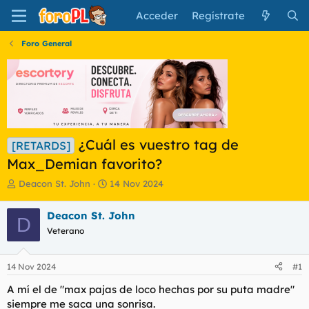
Acceder
Regístrate
Foro General
¿Cuál es vuestro tag de
[RETARDS]
Max_Demian favorito?
I
F
Deacon St. John
14 Nov 2024
n
e
i
c
Deacon St. John
D
c
h
Veterano
i
a
a
d
d
e
14 Nov 2024
#1
o
i
r
n
A mí el de "max pajas de loco hechas por su puta madre"
d
i
siempre me saca una sonrisa.
e
c