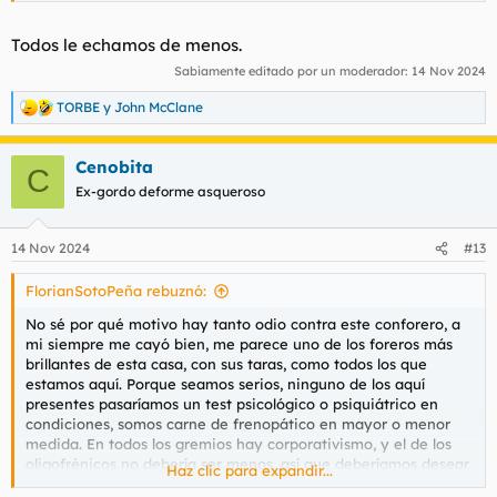
Todos le echamos de menos.
Sabiamente editado por un moderador:
14 Nov 2024
TORBE
y
John McClane
R
e
a
Cenobita
c
C
c
Ex-gordo deforme asqueroso
i
o
n
14 Nov 2024
#13
e
s
FlorianSotoPeña rebuznó:
:
No sé por qué motivo hay tanto odio contra este conforero, a
mi siempre me cayó bien, me parece uno de los foreros más
brillantes de esta casa, con sus taras, como todos los que
estamos aquí. Porque seamos serios, ninguno de los aquí
presentes pasaríamos un test psicológico o psiquiátrico en
condiciones, somos carne de frenopático en mayor o menor
medida. En todos los gremios hay corporativismo, y el de los
oligofrénicos no debería ser menos, así que deberíamos desear
Haz clic para expandir...
la vuelta de uno de los representantes más dignos y