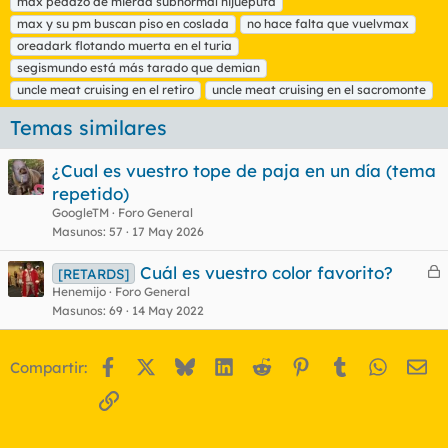
max pedazo de mierda subnormal hijueputa
max y su pm buscan piso en coslada
no hace falta que vuelvmax
oreadark flotando muerta en el turia
segismundo está más tarado que demian
uncle meat cruising en el retiro
uncle meat cruising en el sacromonte
Temas similares
¿Cual es vuestro tope de paja en un día (tema
repetido)
GoogleTM
Foro General
Masunos
57
17 May 2026
Cuál es vuestro color favorito?
[RETARDS]
e
Henemijo
Foro General
Masunos
69
14 May 2022
r
r
Facebook
X
Bluesky
LinkedIn
Reddit
Pinterest
Tumblr
WhatsA
Em
Compartir:
o
Enlace