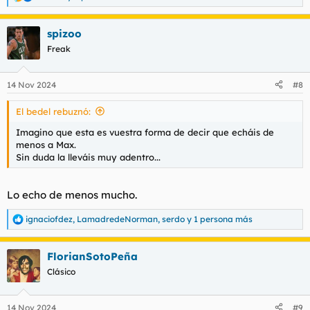
R
e
a
spizoo
c
c
Freak
i
o
n
14 Nov 2024
#8
e
s
El bedel rebuznó:
:
Imagino que esta es vuestra forma de decir que echáis de
menos a Max.
Sin duda la lleváis muy adentro...
Lo echo de menos mucho.
ignaciofdez
,
LamadredeNorman
,
serdo
y 1 persona más
R
e
a
FlorianSotoPeña
c
c
Clásico
i
o
n
14 Nov 2024
#9