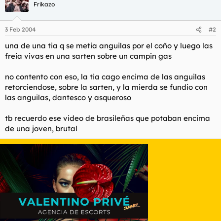
t
o
Frikazo
e
m
a
3 Feb 2004
#2
una de una tia q se metia anguilas por el coño y luego las
freia vivas en una sarten sobre un campin gas
no contento con eso, la tia cago encima de las anguilas
retorciendose, sobre la sarten, y la mierda se fundio con
las anguilas, dantesco y asqueroso
tb recuerdo ese video de brasileñas que potaban encima
de una joven, brutal