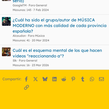
serio)
GoogleTM
Foro General
Masunos
143
7 Feb 2024
¿Cuál ha sido el grupo/autor de MÚSICA
MODERNO con más calidad de cada provincia
española?
Alcaudon
Foro Música
Masunos
41
20 Mar 2024
Cuál es el esquema mental de los que hacen
videos "reaccionando a"?
Slk
Foro General
Masunos
16
23 Mar 2026
Facebook
X
Bluesky
LinkedIn
Reddit
Pinterest
Tumblr
WhatsA
Em
Compartir:
Enlace