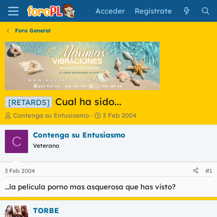
Acceder
Regístrate
Foro General
Cual ha sido...
[RETARDS]
I
F
Contenga su Entusiasmo
3 Feb 2004
n
e
i
c
Contenga su Entusiasmo
C
c
h
Veterano
i
a
a
d
d
e
3 Feb 2004
#1
o
i
r
n
...la pelicula porno mas asquerosa que has visto?
d
i
e
c
TORBE
l
i