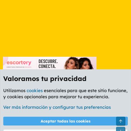
Valoramos tu privacidad
Utilizamos
cookies
esenciales para que este sitio funcione,
y cookies opcionales para mejorar tu experiencia.
Foro General
Ver más información y configurar tus preferencias
Cookies
PL OLDSTYLE AMARILLO
Cambiar fuente
Español (ES)
Arri
Aceptar todas las cookies
Contáctanos
Términos y reglas
Política de privacidad
Ayuda
R