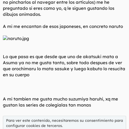
no pincharlos al navegar entre los articulos) me he
l
i
preguntado si eres como yo, q le siguen gustando los
t
o
dibujos animados.
e
m
a
A mi me encantan de esos japoneses, en concreto naruto
Lo que pasa es que desde que uno de akatsuki mata a
Asuma ya no me gusta tanto, sobre todo despues de ver
que orochimaru lo mata sasuke y luego kabuto lo resucita
en su cuerpo
A mi tambien me gusta mucho suzumiya haruhi, xq me
gustan las series de colegialas tan monas
Para ver este contenido, necesitaremos su consentimiento para
configurar cookies de terceros.