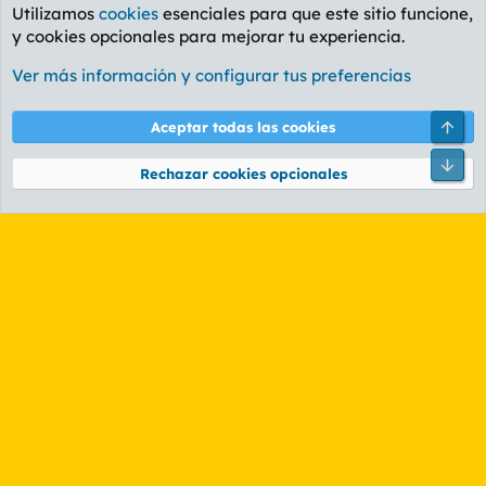
Utilizamos
cookies
esenciales para que este sitio funcione,
y cookies opcionales para mejorar tu experiencia.
Foro General
Ver más información y configurar tus preferencias
Cookies
PL OLDSTYLE AMARILLO
Cambiar fuente
Español (ES)
Arri
Aceptar todas las cookies
Contáctanos
Términos y reglas
Política de privacidad
Ayuda
R
Pie
S
Rechazar cookies opcionales
S
®
Community platform by XenForo
© 2010-2026 XenForo Ltd.