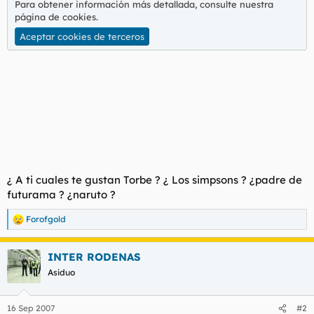
Para obtener información más detallada, consulte nuestra
página de cookies
.
Aceptar cookies de terceros
¿ A ti cuales te gustan Torbe ? ¿ Los simpsons ? ¿padre de
futurama ? ¿naruto ?
Forofgold
R
e
a
INTER RODENAS
c
c
Asiduo
i
o
n
16 Sep 2007
#2
e