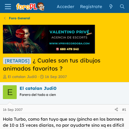
Acceder
Regístrate
Foro General
¿ Cuales son tus dibujos
[RETARDS]
animados favoritos ?
I
F
El catalan Judi0
16 Sep 2007
n
e
i
c
El catalan Judi0
E
c
h
Forero del todo a cien
i
a
a
d
d
e
16 Sep 2007
#1
o
i
r
n
Hola Turbo, como fan tuyo que soy (pincho en los banners
d
i
de 10 a 15 veces diarias, no por ayudarte sino xq es dificil
e
c