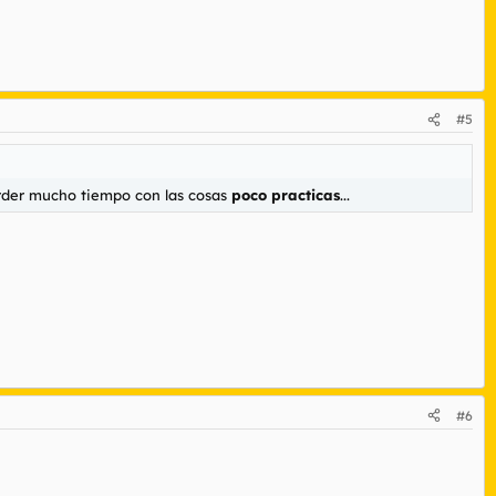
#5
erder mucho tiempo con las cosas
poco practicas
...
#6