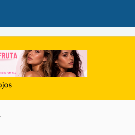
ojos
.