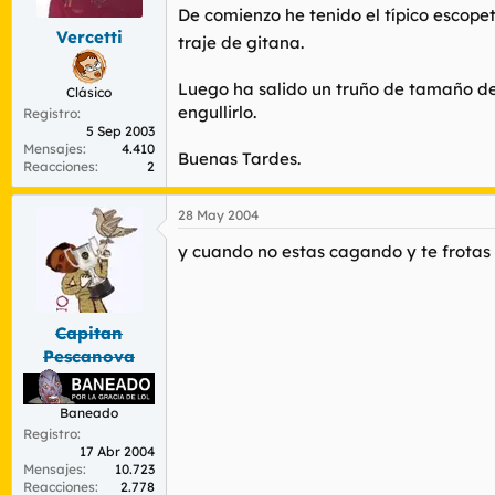
De comienzo he tenido el típico escope
Vercetti
traje de gitana.
Luego ha salido un truño de tamaño des
Clásico
engullirlo.
Registro
5 Sep 2003
Mensajes
4.410
Buenas Tardes.
Reacciones
2
28 May 2004
y cuando no estas cagando y te frotas l
Capitan
Pescanova
Baneado
Registro
17 Abr 2004
Mensajes
10.723
Reacciones
2.778