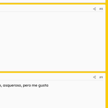
#8
#9
o, asqueroso, pero me gusta