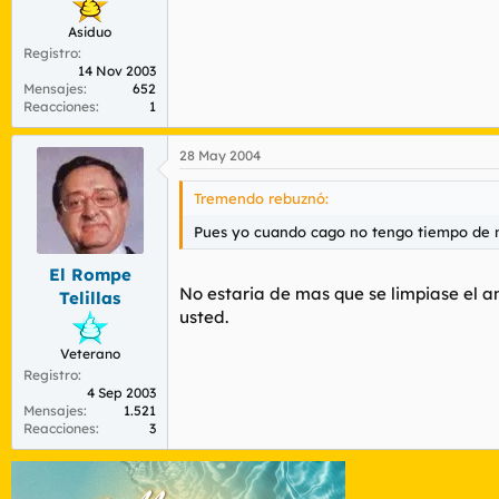
Asiduo
Registro
14 Nov 2003
Mensajes
652
Reacciones
1
28 May 2004
Tremendo rebuznó:
Pues yo cuando cago no tengo tiempo de na
El Rompe
No estaria de mas que se limpiase el a
Telillas
usted.
Veterano
Registro
4 Sep 2003
Mensajes
1.521
Reacciones
3