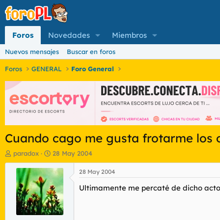
Foros
Novedades
Miembros
Nuevos mensajes
Buscar en foros
Foros
GENERAL
Foro General
Cuando cago me gusta frotarme los 
I
F
paradox
28 May 2004
n
e
i
c
28 May 2004
c
h
Ultimamente me percaté de dicho acto
i
a
a
d
d
e
o
i