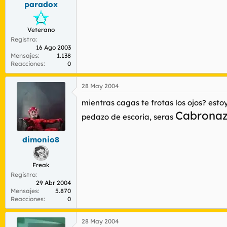
paradox
r
n
d
i
e
c
Veterano
l
i
Registro
t
o
16 Ago 2003
e
Mensajes
1.138
m
Reacciones
0
a
28 May 2004
mientras cagas te frotas los ojos? esto
Cabronaz
pedazo de escoria, seras
dimonio8
Freak
Registro
29 Abr 2004
Mensajes
5.870
Reacciones
0
28 May 2004