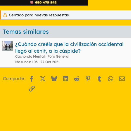
Cerrado para nuevas respuestas.
Temas similares
¿Cuándo creéis que la civilización occidental
llegó al cénit, a la cúspide?
Cachondo Mental
Foro General
Masunos
106
27 Oct 2021
Facebook
X
Bluesky
LinkedIn
Reddit
Pinterest
Tumblr
WhatsA
Em
Compartir:
Enlace