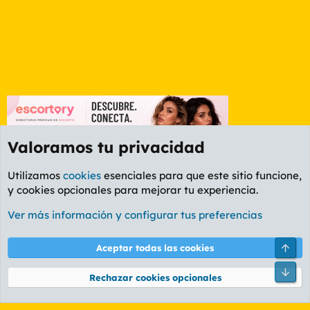
Valoramos tu privacidad
Utilizamos
cookies
esenciales para que este sitio funcione,
y cookies opcionales para mejorar tu experiencia.
Foro General
Ver más información y configurar tus preferencias
Cookies
PL OLDSTYLE AMARILLO
Cambiar fuente
Español (ES)
Arri
Aceptar todas las cookies
Contáctanos
Términos y reglas
Política de privacidad
Ayuda
R
Pie
S
Rechazar cookies opcionales
S
®
Community platform by XenForo
© 2010-2026 XenForo Ltd.