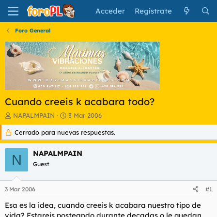
Acceder
Regístrate
Foro General
Cuando creeis k acabara todo?
I
F
NAPALMPAIN
3 Mar 2006
n
e
Cerrado para nuevas respuestas.
i
c
c
h
i
a
NAPALMPAIN
N
a
d
Guest
d
e
o
i
r
n
3 Mar 2006
#1
d
i
e
c
Esa es la idea, cuando creeis k acabara nuestro tipo de
l
i
vida? Estareis posteando durante decadas o le quedan