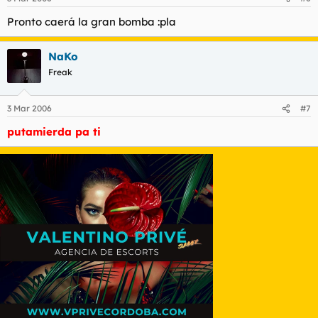
Pronto caerá la gran bomba :pla
NaKo
Freak
3 Mar 2006
#7
putamierda pa ti