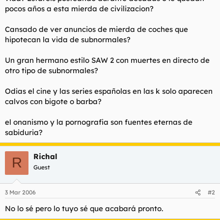
t
o
pocos años a esta mierda de civilizacion?
e
m
Cansado de ver anuncios de mierda de coches que
a
hipotecan la vida de subnormales?
Un gran hermano estilo SAW 2 con muertes en directo de
otro tipo de subnormales?
Odias el cine y las series españolas en las k solo aparecen
calvos con bigote o barba?
el onanismo y la pornografia son fuentes eternas de
sabiduria?
Richal
R
Guest
3 Mar 2006
#2
No lo sé pero lo tuyo sé que acabará pronto.