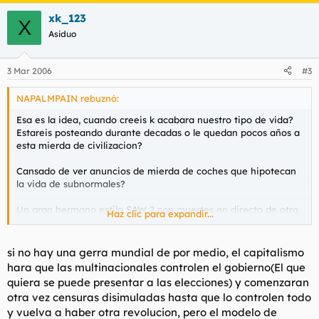
xk_123
X
Asiduo
3 Mar 2006
#3
NAPALMPAIN rebuznó:
Esa es la idea, cuando creeis k acabara nuestro tipo de vida?
Estareis posteando durante decadas o le quedan pocos años a
esta mierda de civilizacion?
Cansado de ver anuncios de mierda de coches que hipotecan
la vida de subnormales?
Un gran hermano estilo SAW 2 con muertes en directo de otro
Haz clic para expandir...
tipo de subnormales?
Odias el cine y las series españolas en las k solo aparecen
si no hay una gerra mundial de por medio, el capitalismo
calvos con bigote o barba?
hara que las multinacionales controlen el gobierno(El que
quiera se puede presentar a las elecciones) y comenzaran
el onanismo y la pornografia son fuentes eternas de sabiduria?
otra vez censuras disimuladas hasta que lo controlen todo
y vuelva a haber otra revolucion, pero el modelo de