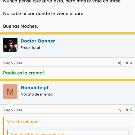
Nunca pensé que diría esto, pero mas le vale callarse.
No sabe ni por donde le viene el aire.
Buenas Noches.
Doctor Banner
Freak total
3 Ago 2004
#14
Paola es la crema!
Manolete pf
M
Novato de mierda
3 Ago 2004
#15
Vercetti rebuznó:
Capitan Pescanova rebuznó: