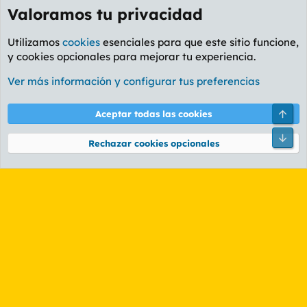
Valoramos tu privacidad
Utilizamos
cookies
esenciales para que este sitio funcione,
y cookies opcionales para mejorar tu experiencia.
Foro General
Ver más información y configurar tus preferencias
Cookies
PL OLDSTYLE AMARILLO
Cambiar fuente
Español (ES)
Arri
Aceptar todas las cookies
Contáctanos
Términos y reglas
Política de privacidad
Ayuda
R
Pie
S
Rechazar cookies opcionales
S
®
Community platform by XenForo
© 2010-2026 XenForo Ltd.