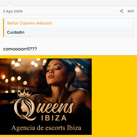
3 Ago 2004
#19
Señor Cojones rebuznó:
Cuidadin
comoooorrll???