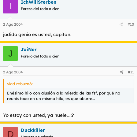
IchWillSterben
I
Forero del todo a cien
2 Ago 2004
#10
jodido genio es usted, capitán.
JoiNer
J
Forero del todo a cien
2 Ago 2004
#11
vlad rebuznó:
Enésimo hilo con alusión a la mierda de las fsf, por qué no
reunís todo en un mismo hilo, es que aburre...
Yo estoy con usted, ya huele... :?
Duckkiller
D
Novato de mierda