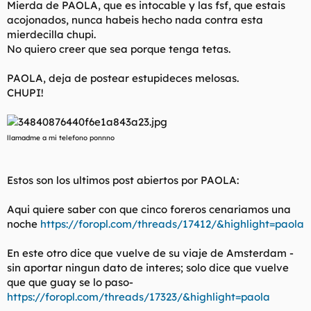
Mierda de PAOLA, que es intocable y las fsf, que estais
l
i
acojonados, nunca habeis hecho nada contra esta
t
o
mierdecilla chupi.
e
No quiero creer que sea porque tenga tetas.
m
a
PAOLA, deja de postear estupideces melosas.
CHUPI!
llamadme a mi telefono ponnno
Estos son los ultimos post abiertos por PAOLA:
Aqui quiere saber con que cinco foreros cenariamos una
noche
https://foropl.com/threads/17412/&highlight=paola
En este otro dice que vuelve de su viaje de Amsterdam -
sin aportar ningun dato de interes; solo dice que vuelve
que que guay se lo paso-
https://foropl.com/threads/17323/&highlight=paola