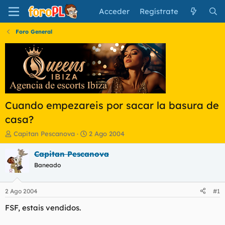
Acceder
Regístrate
Foro General
Cuando empezareis por sacar la basura de
casa?
I
F
Capitan Pescanova
2 Ago 2004
n
e
i
c
Capitan Pescanova
c
h
Baneado
i
a
a
d
d
e
2 Ago 2004
#1
o
i
r
n
FSF, estais vendidos.
d
i
e
c