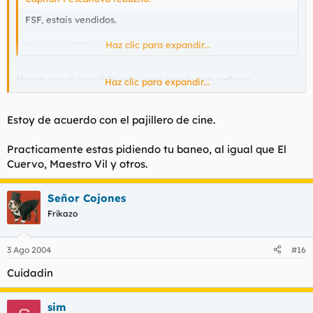
FSF, estais vendidos.
Mierda de PAOLA
Haz clic para expandir...
Nunca pensé que diría esto, pero mas le vale callarse.
Haz clic para expandir...
No sabe ni por donde le viene el aire.
Estoy de acuerdo con el pajillero de cine.
Buenas Noches.
Practicamente estas pidiendo tu baneo, al igual que El
Cuervo, Maestro Vil y otros.
Señor Cojones
Frikazo
3 Ago 2004
#16
Cuidadin
sim